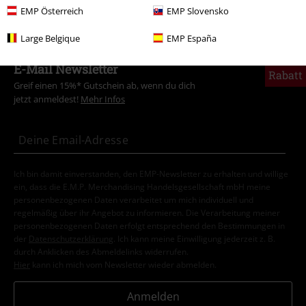
EMP Österreich
EMP Slovensko
Large Belgique
EMP España
15%
E-Mail Newsletter
Rabatt
Greif einen 15%* Gutschein ab, wenn du dich
jetzt anmeldest!
Mehr Infos
Ich bin damit einverstanden, den EMP-Newsletter zu erhalten und willige
ein, dass die E.M.P. Merchandising Handelsgesellschaft mbH meine
personenbezogenen Daten verarbeitet um mich individuell und
regelmäßig über ihr Angebot zu informieren. Die Verarbeitung meiner
personenbezogenen Daten erfolgt entsprechend den Bestimmungen in
der
Datenschutzerklärung
. Ich kann meine Einwilligung jederzeit z. B.
durch Anklicken des Abmeldelinks widerrufen.
Hier
kann ich mich vom Newsletter wieder abmelden.
Anmelden