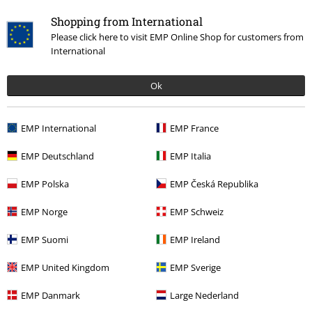
Shopping from International
Please click here to visit EMP Online Shop for customers from
International
Ok
UVP
ab
51,99 €
49,99 €
ab
EMP International
EMP France
EMP Deutschland
EMP Italia
Mehr Kategorien. Mehr Möglichkeiten.
EMP Polska
EMP Česká Republika
Bekleidung & Accessoires
Einteiler
Wäsche
Underwear Sets
EMP Norge
EMP Schweiz
Themen
Gothic
Bekleidung
EMP Suomi
EMP Ireland
Themen
Gothic
Gothic Frauen
EMP United Kingdom
EMP Sverige
Bekleidung
Unterwäsche
Unterwäsche Sets
EMP Danmark
Large Nederland
Markenkleidung
Grey Velvet