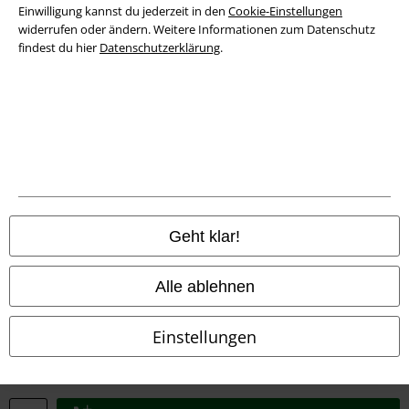
Entsorgung und Umweltschutz
Einwilligung kannst du jederzeit in den
Cookie-Einstellungen
widerrufen oder ändern. Weitere Informationen zum Datenschutz
findest du hier
Datenschutzerklärung
.
Konformitätserklärung
Information zur Barrierefreiheit
Cookie-Einstellungen
Vertrag widerrufen
Alle Preise inkl. gesetzlicher Mehrwertsteuer, zzgl.
Versandkosten
Geht klar!
© 1986-2026 E.M.P. Merchandising HGmbH
Alle ablehnen
Einstellungen
EMP Online Shops
EMP International