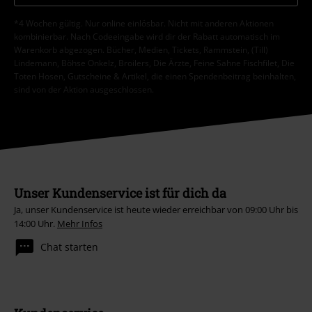
*4 Wochen gültig. Nur online einlösbar. Nicht mit anderen Aktionen
kombinierbar. Nach Codeeingabe wird dir der Rabatt automatisch im
Warenkorb abgezogen. Bücher, Medien, Tickets, Rammstein, (Till)
Lindemann, Böhse Onkelz, Broilers, Die Ärzte, Feine Sahne Fischfilet, Die
Toten Hosen, Gutscheine & Artikel, die einen Spendenbeitrag beinhalten,
sind von der Aktion ausgeschlossen.
Unser Kundenservice ist für dich da
Ja, unser Kundenservice ist heute wieder erreichbar von 09:00 Uhr bis
14:00 Uhr.
Mehr Infos
Chat starten