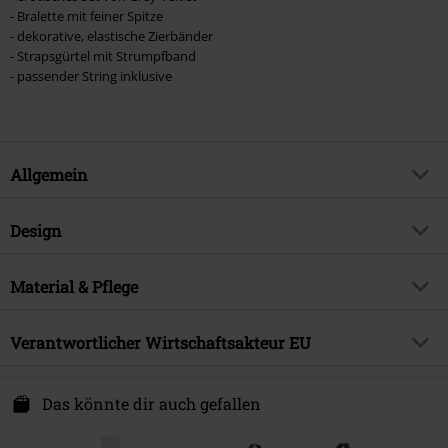
- Bralette mit feiner Spitze
- dekorative, elastische Zierbänder
- Strapsgürtel mit Strumpfband
- passender String inklusive
Allgemein
Artikelnummer:
511066
Design
Titel
4-teiliges Lingerie-Set aus Spitze
Produkt-Typ
Wäsche-Set
Brand
Material & Pflege
Grey Velvet
Muster
Floral
Produktthema
Gothic, Romantik, Dessous,
Obermaterial
92% Polyamid, 8% Elasthan
Geschenke
Details
Verantwortlicher Wirtschaftsakteur EU
Spitzendetails
Pflegehinweis
Maschinenwäsche
Erscheinungsdatum
08.11.2021
Farbe
schwarz
Atixo GmbH
Geschlecht
Frauen
Am Rotböll 2
Das könnte dir auch gefallen
64331 Weiterstadt
Germany