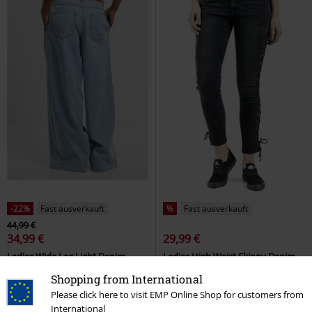
-22%
Fast ausverkauft
%
Fast ausverkauft
44,99 €
34,99 €
29,99 €
Ladies Wide Leg Light Denim
Ladies High Waist Skinny Denim
Pants
Urban Classics
Jeans
Pants
Urban Classics
Jeans
Shopping from International
Please click here to visit EMP Online Shop for customers from
International