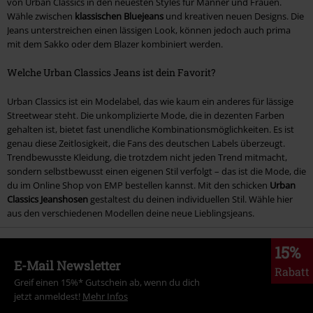
von Urban Classics in den neuesten Styles für Männer und Frauen.
Wähle zwischen
klassischen Bluejeans
und kreativen neuen Designs. Die
Jeans unterstreichen einen lässigen Look, können jedoch auch prima
mit dem Sakko oder dem Blazer kombiniert werden.
Welche Urban Classics Jeans ist dein Favorit?
Urban Classics ist ein Modelabel, das wie kaum ein anderes für lässige
Streetwear steht. Die unkomplizierte Mode, die in dezenten Farben
gehalten ist, bietet fast unendliche Kombinationsmöglichkeiten. Es ist
genau diese Zeitlosigkeit, die Fans des deutschen Labels überzeugt.
Trendbewusste Kleidung, die trotzdem nicht jeden Trend mitmacht,
sondern selbstbewusst einen eigenen Stil verfolgt – das ist die Mode, die
du im Online Shop von EMP bestellen kannst. Mit den schicken
Urban
Classics Jeanshosen
gestaltest du deinen individuellen Stil. Wähle hier
aus den verschiedenen Modellen deine neue Lieblingsjeans.
15%
E-Mail Newsletter
Rabatt
Greif einen 15%* Gutschein ab, wenn du dich
jetzt anmeldest!
Mehr Infos