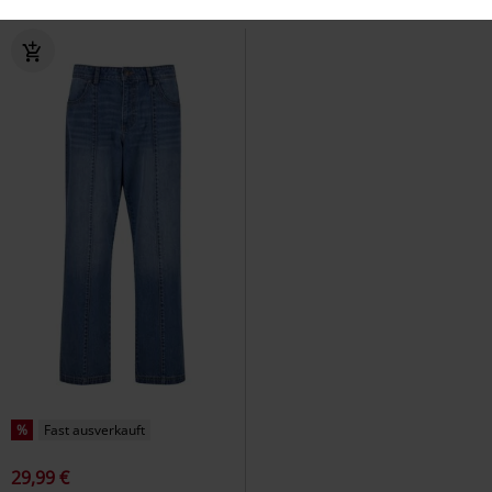
%
Fast ausverkauft
29,99 €