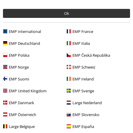
Ok
EMP International
EMP France
EMP Deutschland
EMP Italia
EMP Polska
EMP Česká Republika
EMP Norge
EMP Schweiz
EMP Suomi
EMP Ireland
EMP United Kingdom
EMP Sverige
EMP Danmark
Large Nederland
%
Fast ausverkauft
%
Fast ausverkauft
EMP Österreich
EMP Slovensko
24,99 €
24,99 €
Jogg Denim
Urban Classics
Loose Fit Jeans
Urban Classics
Large Belgique
EMP España
Jeans
Jeans