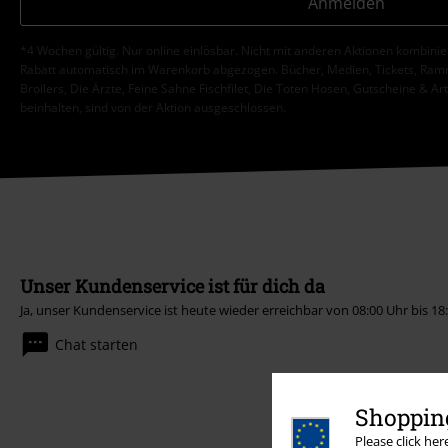
Anmelden
*4 Wochen gültig. Nur online einlösbar. Nicht mit anderen Aktionen kombini
Rabatt automatisch im Warenkorb abgezogen. Bücher, Medien, Tickets, Ramms
Broilers, Die Ärzte, Feine Sahne Fischfilet, Die Toten Hosen, Gutscheine & Ar
beinhalten, sind von der Aktion ausgeschlossen.
Unser Kundenservice ist für dich da
Ja, unser Kundenservice ist heute wieder erreichbar von 08:00 Uhr bis 18
Chat starten
Shopping
Please click he