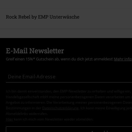
Rock Rebel by EMP Unterwäsche
E-Mail Newsletter
Greif einen 15%* Gutschein ab, wenn du dich jetzt anmeldest!
Mehr Info
Ich bin damit einverstanden, den EMP-Newsletter zu erhalten und willige ein
Handelsgesellschaft mbH meine personenbezogenen Daten verarbeitet um mi
Angebot zu informieren. Die Verarbeitung meiner personenbezogenen Daten
Bestimmungen in der
Datenschutzerklärung
. Ich kann meine Einwilligung jed
Abmeldelinks widerrufen.
Hier
kann ich mich vom Newsletter wieder abmelden.