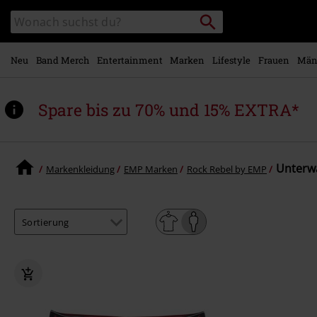
Zum
Packstation
Katalog
Hauptinhalt
suchen
durchsuchen
springen
Neu
Band Merch
Entertainment
Marken
Lifestyle
Frauen
Män
Spare bis zu 70% und 15% EXTRA*
Unterwä
Markenkleidung
EMP Marken
Rock Rebel by EMP