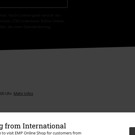
erbar. Nach Codeeingabe wird dir der
tein, (Till) Lindemann, Böhse Onkelz,
tikel, die einen Spendenbeitrag
:00 Uhr.
Mehr Infos
 from International
re to visit EMP Online Shop for customers from