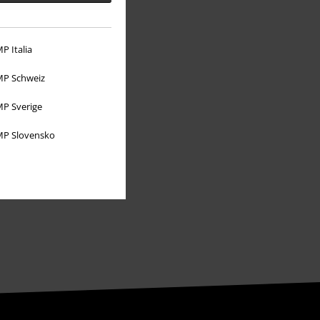
Über EMP
EMP Events
P Italia
Partnerprogramm
P Schweiz
EMP Stores
P Sverige
Nachhaltigkeit
P Slovensko
Jobs bei EMP