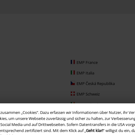
EMP France
EMP Italia
EMP Česká Republika
EMP Schweiz
EMP Ireland
zusammen „Cookies“. Dazu erfassen wir Informationen über Nutzer, ihr Verh
EMP Sverige
ies, um unsere Webseite zuverlässig und sicher zu halten, zur Verbesserun
, Social Media und auf Drittwebseiten. Sofern Datentransfers in die USA vo
Large Nederland
prechend zertifiziert sind. Mit dem Klick auf „
Geht klar!
“ willigst du ein