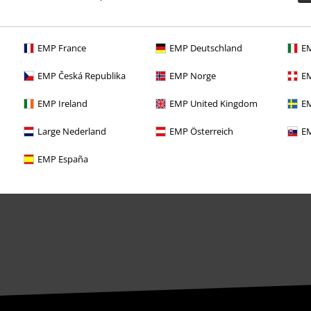
Angebote für dich
Magazin
EMP France
EMP Deutschland
EM
Gewinnspiele
EMP Česká Republika
EMP Norge
EM
EMP Gutscheine bestellen
EMP Ireland
EMP United Kingdom
EM
EMP Backstage Club
Large Nederland
EMP Österreich
EM
Studentenrabatt
EMP España