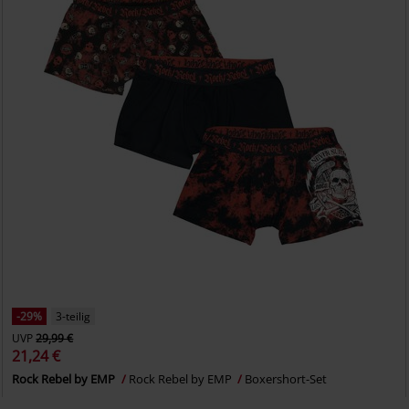
-29%
3-teilig
UVP
29,99 €
21,24 €
Rock Rebel by EMP
Rock Rebel by EMP
Boxershort-Set