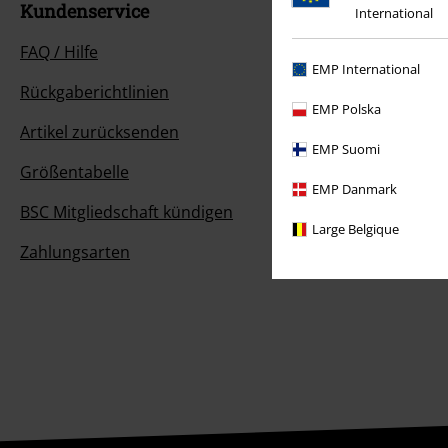
Kundenservice
International
FAQ / Hilfe
EMP International
Rückgaberichtlinien
EMP Polska
Artikel zurücksenden
EMP Suomi
Größentabelle
EMP Danmark
BSC Mitgliedschaft kündigen
Large Belgique
Zahlungsarten