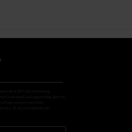
s
, dass die E.M.P. Merchandising
ch individuell und regelmäßig über ihr
 erfolgt entsprechend den
erzeit z. B. durch Anklicken des