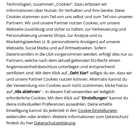
+2
Technologien, zusammen „Cookies“. Dazu erfassen wir
Informationen über Nutzer, ihr Verhalten und ihre Geräte. Diese
Cookies stammen zum Teil von uns selbst und zum Teil von unseren
Partnern. Wir und unsere Partner nutzen Cookies, um unsere
Webseite zuverlässig und sicher zu halten, zur Verbesserung und
Personalisierung unseres Shops, zur Analyse und zu
Marketingzwecken (z. B. personalisierte Anzeigen) auf unserer
Webseite, Social Media und auf Drittwebseiten. Sofern
Datentransfers in die USA vorgenommen werden, erfolgt dies nur zu
Partnern, welche nach dem aktuell geltenden EU-Recht einem
Angemessenheitsbeschluss unterliegen und entsprechend
zertifiziert sind. Mit dem Klick auf „
Geht klar!
“ willigst du ein, dass wir
und unsere Partner Cookies nutzen können. Alternativ kannst du
der Verwendung von Cookies auch nicht zustimmen, klicke hierzu
auf „
Alle ablehnen
“ – in diesem Fall verwenden wir lediglich
erforderliche Cookies. Mit dem Klick auf "
Einstellungen
" kannst du
deine individuellen Präferenzen auswählen. Deine erteilte
Einwilligung kannst du jederzeit in den
Cookie-Einstellungen
widerrufen oder ändern. Weitere Informationen zum Datenschutz
findest du hier
Datenschutzerklärung
.
-26%
Exklusiv
-41%
Exklusiv
UVP
ab
44,99 €
UVP
59,99 €