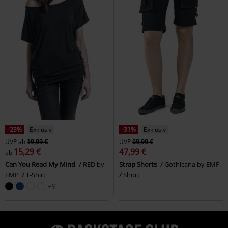
-23%
Exklusiv
-31%
Exklusiv
UVP
ab
19,99 €
UVP
69,99 €
15,29 €
47,99 €
ab
Can You Read My Mind
RED by
Strap Shorts
Gothicana by EMP
EMP
T-Shirt
Short
+9