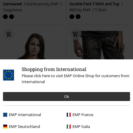
Samsaveel
Gothicana by EMP
Double Pack T-Shirt and Top
Cargohose
RED by EMP
T-Shirt
Shopping from International
Please click here to visit EMP Online Shop for customers from
International
Ok
EMP International
EMP France
EMP Deutschland
EMP Italia