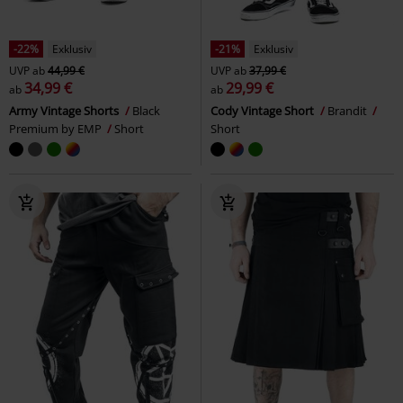
-22%
Exklusiv
-21%
Exklusiv
UVP
ab
44,99 €
UVP
ab
37,99 €
34,99 €
29,99 €
ab
ab
Army Vintage Shorts
Black
Cody Vintage Short
Brandit
Premium by EMP
Short
Short