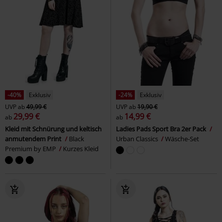
-40%
Exklusiv
-24%
Exklusiv
UVP
ab
49,99 €
UVP
ab
19,90 €
29,99 €
14,99 €
ab
ab
Kleid mit Schnürung und keltisch
Ladies Pads Sport Bra 2er Pack
anmutendem Print
Black
Urban Classics
Wäsche-Set
Premium by EMP
Kurzes Kleid