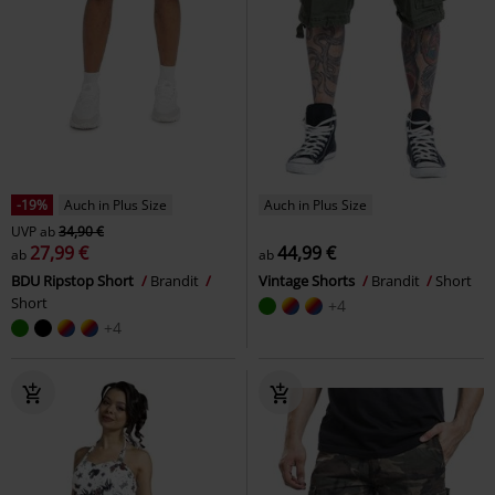
-19%
Auch in Plus Size
Auch in Plus Size
UVP
ab
34,90 €
27,99 €
44,99 €
ab
ab
BDU Ripstop Short
Brandit
Vintage Shorts
Brandit
Short
Short
+4
+4