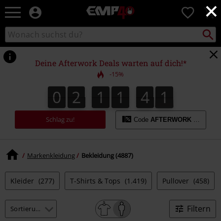
×
EMP
0
Merchandise
-
Packst
Katalog
suchen
Fanartikel
durchsuchen
Shop
für
Deine Afterwork Deals warten auf dich!*
Rock
-15%
&
Entertainment
0
2
1
1
4
0
0
2
1
1
3
9
3
9
1
4
0
Schlag zu!
Code
AFTERWORK
kopieren
Markenkleidung
Bekleidung (4887)
Kleider
(277)
T-Shirts & Tops
(1.419)
Pullover
(458)
Filtern