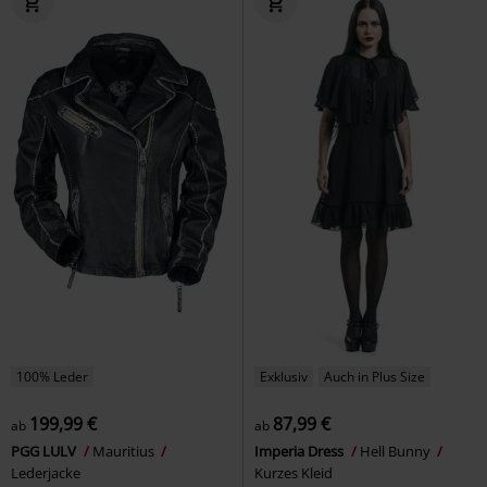
100% Leder
Exklusiv
Auch in Plus Size
199,99 €
87,99 €
ab
ab
PGG LULV
Mauritius
Imperia Dress
Hell Bunny
Lederjacke
Kurzes Kleid