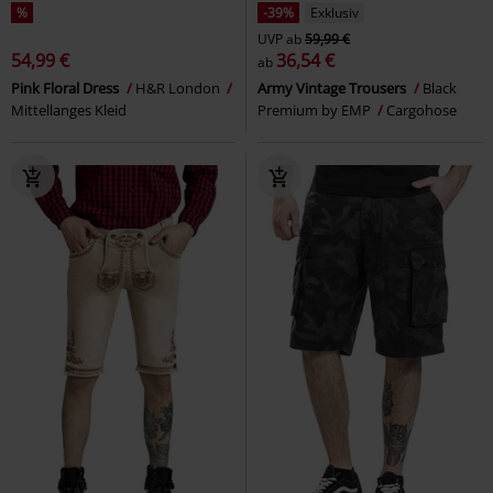
%
-39%
Exklusiv
UVP
ab
59,99 €
54,99 €
36,54 €
ab
Pink Floral Dress
H&R London
Army Vintage Trousers
Black
Mittellanges Kleid
Premium by EMP
Cargohose