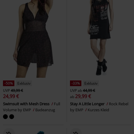
-50%
Exklusiv
-33%
Exklusiv
UVP
49,99 €
UVP
ab
44,99 €
24,99 €
29,99 €
ab
Swimsuit with Mesh Dress
Full
Stay A Little Longer
Rock Rebel
Volume by EMP
Badeanzug
by EMP
Kurzes Kleid