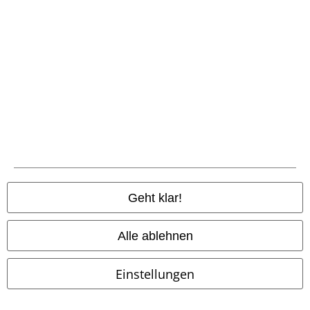
32,99 €
34,99 €
ab
Army Vintage Shorts
Black
Capri Shorts With Mesh Details
Premium by EMP
Short
Gothicana by EMP
Short
Geht klar!
Alle ablehnen
Einstellungen