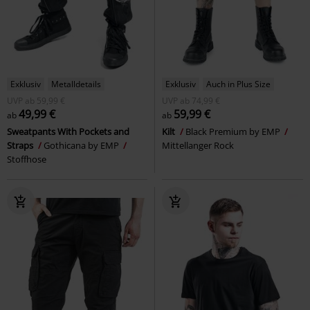
Exklusiv
Metalldetails
Exklusiv
Auch in Plus Size
UVP
ab
59,99 €
UVP
ab
74,99 €
49,99 €
59,99 €
ab
ab
Sweatpants With Pockets and
Kilt
Black Premium by EMP
Straps
Gothicana by EMP
Mittellanger Rock
Stoffhose