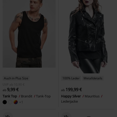
Auch in Plus Size
100% Leder
Metalldetails
UVP
ab
10,90 €
9,99 €
199,99 €
ab
ab
Tank Top
Brandit
Tank-Top
Happy Silver
Mauritius
Lederjacke
+1