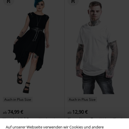
Auch in Plus Size
Auch in Plus Size
74,99 €
12,90 €
ab
ab
Vampire Midi Dress
Jawbreaker
Shaped Long Tee
Urban Classics
Mittellanges Kleid
T-Shirt
Auf unserer Webseite verwenden wir Cookies und andere