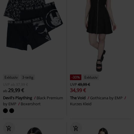
Exklusiv
3-teilig
-30%
Exklusiv
UVP
ab
37,99 €
UVP
49,99 €
29,99 €
34,99 €
ab
Devil's Plaything
Black Premium
The Void
Gothicana by EMP
by EMP
Boxershort
Kurzes Kleid