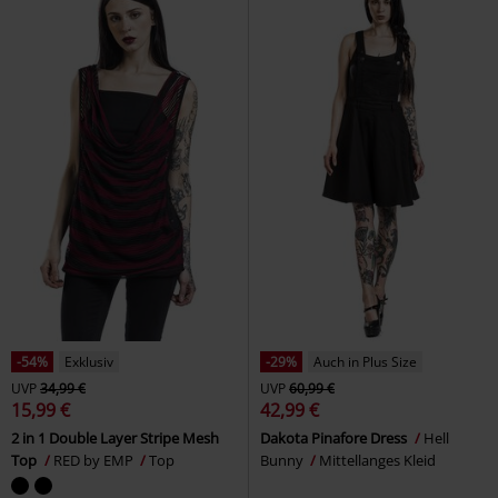
-54%
Exklusiv
-29%
Auch in Plus Size
UVP
34,99 €
UVP
60,99 €
15,99 €
42,99 €
2 in 1 Double Layer Stripe Mesh
Dakota Pinafore Dress
Hell
Top
RED by EMP
Top
Bunny
Mittellanges Kleid