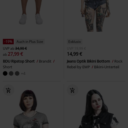
-19%
Auch in Plus Size
Exklusiv
UVP
ab
34,90 €
UVP
19,99 €
27,99 €
14,99 €
ab
BDU Ripstop Short
Brandit
Jeans Optik Bikini Bottom
Rock
Short
Rebel by EMP
Bikini-Unterteil
+4