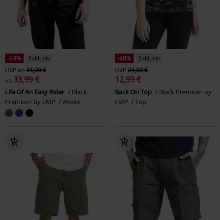
-24%
Exklusiv
-48%
Exklusiv
UVP
ab
44,99 €
UVP
24,99 €
33,99 €
12,99 €
ab
Life Of An Easy Rider
Black
Back On Top
Black Premium by
Premium by EMP
Weste
EMP
Top