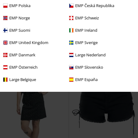
Auch in Plus Size
Fast ausverkauft
Exklusiv
EMP Polska
EMP Česká Republika
UVP
ab
44,99 €
9,90 €
39,99 €
ab
ab
EMP Norge
EMP Schweiz
Ladies Extended Shoulder Tee
Army Vintage Shorts
Black
EMP Suomi
EMP Ireland
Urban Classics
T-Shirt
Premium by EMP
Short
+18
EMP United Kingdom
EMP Sverige
EMP Danmark
Large Nederland
EMP Österreich
EMP Slovensko
Large Belgique
EMP España