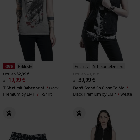
-39%
Exklusiv
Exklusiv
Schmuckelement
UVP
ab
32,99 €
UVP
ab
49,99 €
19,99 €
39,99 €
ab
ab
T-Shirt mit Rabenprint
Black
Don't Stand So Close To Me
Premium by EMP
T-Shirt
Black Premium by EMP
Weste