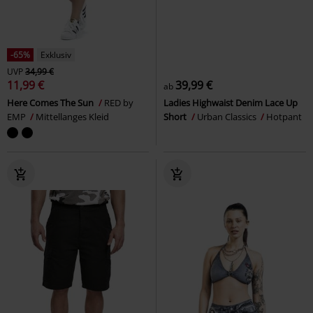
-65%
Exklusiv
UVP
34,99 €
11,99 €
39,99 €
ab
Here Comes The Sun
RED by
Ladies Highwaist Denim Lace Up
EMP
Mittellanges Kleid
Short
Urban Classics
Hotpant