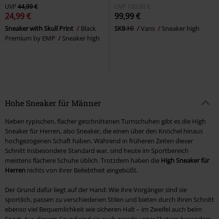
UVP
44,99 €
UVP
100,00 €
24,99 €
99,99 €
Sneaker with Skull Print
Black
SK8-Hi
Vans
Sneaker high
Premium by EMP
Sneaker high
Hohe Sneaker für Männer
Neben typischen, flacher geschnittenen Turnschuhen gibt es die High
Sneaker für Herren, also Sneaker, die einen über den Knöchel hinaus
hochgezogenen Schaft haben. Während in früheren Zeiten dieser
Schnitt insbesondere Standard war, sind heute im Sportbereich
meistens flachere Schuhe üblich. Trotzdem haben die
High Sneaker für
Herren
nichts von ihrer Beliebtheit eingebüßt.
Der Grund dafür liegt auf der Hand: Wie ihre Vorgänger sind sie
sportlich, passen zu verschiedenen Stilen und bieten durch ihren Schnitt
ebenso viel Bequemlichkeit wie sicheren Halt – im Zweifel auch beim
Sport. Aus diesem Grund sind sie auch gerade unter Skatern besonders