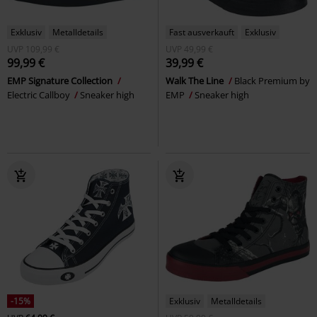
Exklusiv
Metalldetails
Fast ausverkauft
Exklusiv
UVP
109,99 €
UVP
49,99 €
99,99 €
39,99 €
EMP Signature Collection
Walk The Line
Black Premium by
Electric Callboy
Sneaker high
EMP
Sneaker high
-15%
Exklusiv
Metalldetails