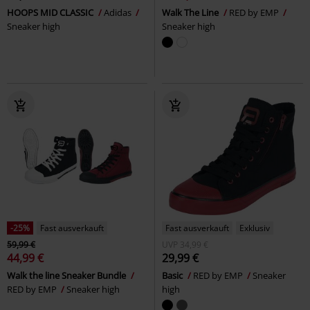
HOOPS MID CLASSIC
Adidas
Walk The Line
RED by EMP
Sneaker high
Sneaker high
-25%
Fast ausverkauft
Fast ausverkauft
Exklusiv
59,99 €
UVP
34,99 €
44,99 €
29,99 €
Walk the line Sneaker Bundle
Basic
RED by EMP
Sneaker
RED by EMP
Sneaker high
high