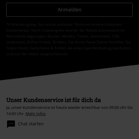
Anmelden
*4 Wochen gültig. Nur online einlösbar. Nicht mit anderen Aktionen
kombinierbar. Nach Codeeingabe wird dir der Rabatt automatisch im
Warenkorb abgezogen. Bücher, Medien, Tickets, Rammstein, (Till)
Lindemann, Böhse Onkelz, Broilers, Die Ärzte, Feine Sahne Fischfilet, Die
Toten Hosen, Gutscheine & Artikel, die einen Spendenbeitrag beinhalten,
sind von der Aktion ausgeschlossen.
Unser Kundenservice ist für dich da
Ja, unser Kundenservice ist heute wieder erreichbar von 09:00 Uhr bis
14:00 Uhr.
Mehr Infos
Chat starten