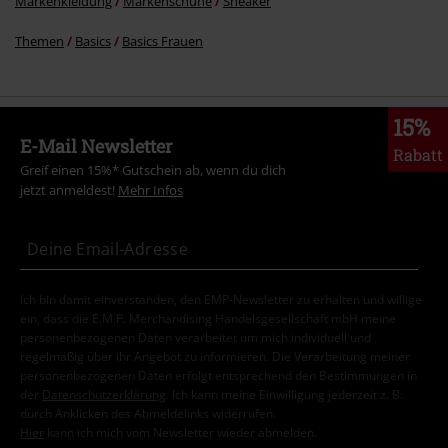
Markenkleidung
Markenschuhe
Sneaker
Themen
Basics
Basics Frauen
15%
E-Mail Newsletter
Rabatt
Greif einen 15%* Gutschein ab, wenn du dich
jetzt anmeldest!
Mehr Infos
Ich bin damit einverstanden, den EMP-Newsletter zu erhalten und willige
ein, dass die E.M.P. Merchandising Handelsgesellschaft mbH meine
personenbezogenen Daten verarbeitet um mich individuell und
regelmäßig über ihr Angebot zu informieren. Die Verarbeitung meiner
personenbezogenen Daten erfolgt entsprechend den Bestimmungen in
der
Datenschutzerklärung
. Ich kann meine Einwilligung jederzeit z. B.
durch Anklicken des Abmeldelinks widerrufen.
Hier
kann ich mich vom Newsletter wieder abmelden.