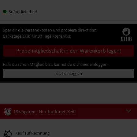
Sofort lieferbar!
Spar dir die Versandkosten und probiere direkt den
Backstage Club für 30 Tage kostenlos:
Probemitgliedschaft in den Warenkorb legen!
Falls du schon Mitglied bist, kannst du dich hier einloggen:
Jetzt einloggen
15% sparen - Nur für kurze Zeit!
Code
WEEKEND
Code kopieren
Gültig bis zum 09.08.2026
Kauf auf Rechnung