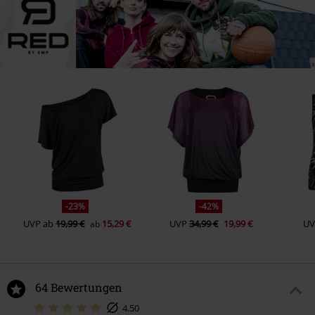
-23%
-42%
UVP
ab
19,99 €
15,29 €
UVP
34,99 €
19,99 €
UV
ab
64 Bewertungen
4.50