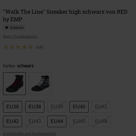
"Walk The Line" Sneaker high schwarz von RED
by EMP
Exklusiv
Mehr Produktdetails
(64)
Wähle
Farbe:
schwarz
deine
Größe
EU36
EU38
EU39
EU40
EU41
EU42
EU43
EU44
EU45
EU46
Artikelmaße und Größentabelle