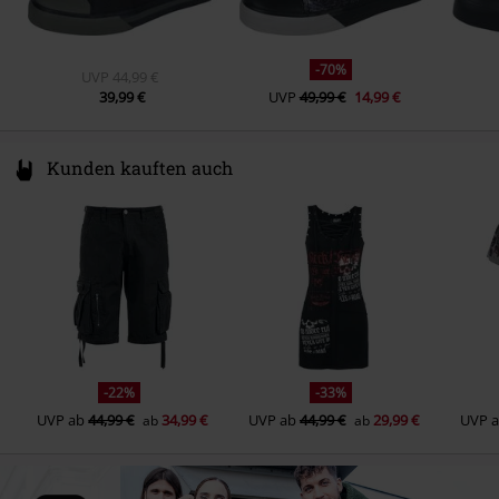
Schuhspitze
Rund
Farbe
schwarz
-70%
UVP
44,99 €
39,99 €
UVP
49,99 €
14,99 €
Kunden kauften auch
-22%
-33%
UVP
ab
44,99 €
34,99 €
UVP
ab
44,99 €
29,99 €
UVP
ab
ab