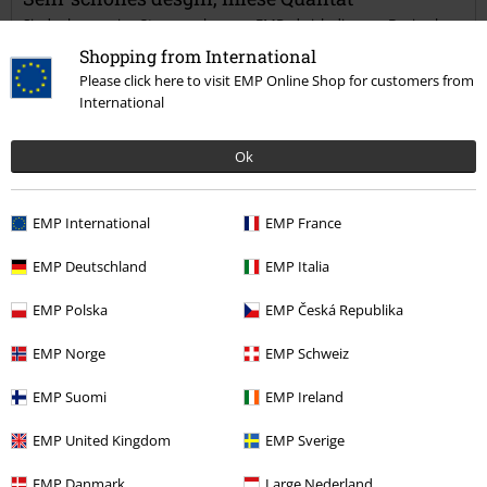
Sind schon meine 3ten sneaker von EMP, da ich die vom Design her
am besten finde. Leider Fallen die nach paar monaten schon
Shopping from International
auseinander. Halten Maximal ein halbes jahr. Nicht zu empfehlen
Please click here to visit EMP Online Shop for customers from
International
Qualität
Ok
1
Design
5
EMP International
EMP France
Passform
4
EMP Deutschland
EMP Italia
Verifizierte Rezension
EMP Polska
EMP Česká Republika
War diese Bewertung hilfreich für dich?
EMP Norge
EMP Schweiz
EMP Suomi
EMP Ireland
Kommentieren
EMP United Kingdom
EMP Sverige
EMP Danmark
Large Nederland