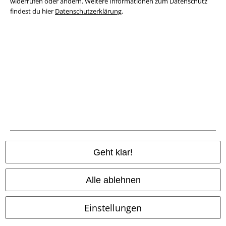
widerrufen oder ändern. Weitere Informationen zum Datenschutz
Datenschutz
findest du hier
Datenschutzerklärung
.
Entsorgung und Umweltschutz
Konformitätserklärung
Information zur Barrierefreiheit
Cookie-Einstellungen
Vertrag widerrufen
Alle Preise inkl. gesetzlicher Mehrwertsteuer, zzgl.
Versandkosten
Geht klar!
© 1986-2026 E.M.P. Merchandising HGmbH
Alle ablehnen
Einstellungen
EMP Online Shops