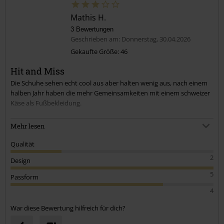
Mathis H.
3 Bewertungen
Geschrieben am: Donnerstag, 30.04.2026
Gekaufte Größe: 46
Hit and Miss
Die Schuhe sehen echt cool aus aber halten wenig aus, nach einem
halben Jahr haben die mehr Gemeinsamkeiten mit einem schweizer
Käse als Fußbekleidung.
Vieleicht würde es helfen sich vom Schuster eine Schutzschicht
Mehr lesen
reinzusetzen oder selbst das Innenfutter zu modifizieren.
Qualität
Wer darauf kein Bock hat sollte sich vielleicht andere Schuhe holen
2
Design
5
Passform
4
War diese Bewertung hilfreich für dich?