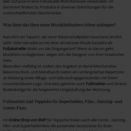
dein Zuhause in eine individuelle Wohnfühloase verwandeln. Im
Sortiment findest du Produkte in diversen Stilrichtungen für die
unterschiedlichsten Geschmäcker.
Was lässt das Herz eines Musikliebhabers höher schlagen?
Natürlich ein Teppich, der einer Riesenschallplatte täuschend ähnlich
sieht. Oder wie wäre es mit einer attraktiven Musik-Kassette als
Fußabstreifer
direkt vor der Eingangstüre? Wenn es darum geht,
Musikfans zu beglücken, zeigen sich die Designer von ihrer kreativsten
Seite.
Besonders vielfältig ist zudem das Angebot an Band-Merchandise.
Bekannte Rock- und Metalbands bieten ein umfangreiches Repertoire
an Kleidung sowie Alltags- und Gebrauchsgegenständen mit ihrem
unverkennbaren Logo. Und dazu gehören auch
Fußmatten
und diverse
Bodenbeläge für die fangerechte Umgestaltung der Wohnung.
Fußmatten und Teppiche für Superhelden, Film-, Gaming- und
Comic-Fans
Im
Online Shop von EMP
für Teppiche finden auch alle Comic-, Gaming-,
Film- und Superheldenfans die passenden Accessoires für ihren