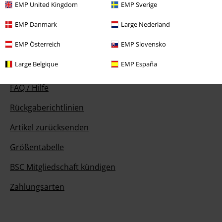
18:00 Uhr.
Mehr Infos
EMP United Kingdom
EMP Sverige
Chat starten
EMP Danmark
Large Nederland
EMP Österreich
EMP Slovensko
Large Belgique
EMP España
Kundenservice
FAQ / Hilfe
Rückgaberichtlinien
Artikel zurücksenden
Größentabelle
BSC Mitgliedschaft kündigen
Zahlungsarten