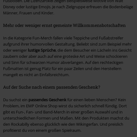
Fußboden. Die Lizenzartikel zeigen beispielsweise Motive von Walt
Disney oder lustige Emojis. Je nach Zielgruppe erfreuen die Bodenbeläge
Männer, Frauen und Kinder.
Mehr oder weniger ernst gemeinte Willkommensbotschaften
In die Kategorie Fun-Merch fallen viele Teppiche und Fußabstreifer
aufgrund ihrer humorvollen Gestaltung. Beliebt sind zum Beispiel mehr
oder weniger
lustige Sprüche
, die dem Besucher ein Lächeln ins Gesicht
zaubern oder aber auch auf eine groteske Art und Weise schockieren
und Sinn für schwarzen Humor abverlangen. Auf den rechteckigen
Fußmatten ist genug Platz für ein paar Zeilen und den Herstellern
mangelt es nicht an Einfallsreichtum.
Auf der Suche nach einem passenden Geschenk?
Du suchst ein
passendes Geschenk
für einen lieben Menschen? Kein
Problem, im EMP Online Shop wirst du sicherlich schnell fündig. Dort
gibt es Fun-, Fan- und Band-Merch in einer großen Auswahl und in
unterschiedlichen Formen und Maßen. Mit den Produkten machst du
den Rockabilly ebenso glücklich wie den Wikingerfan. Und preislich
profitierst du von einem großen Spielraum.