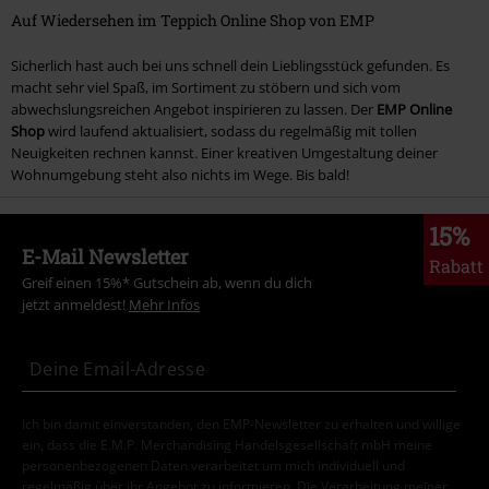
Auf Wiedersehen im Teppich Online Shop von EMP
Sicherlich hast auch bei uns schnell dein Lieblingsstück gefunden. Es
macht sehr viel Spaß, im Sortiment zu stöbern und sich vom
abwechslungsreichen Angebot inspirieren zu lassen. Der
EMP Online
Shop
wird laufend aktualisiert, sodass du regelmäßig mit tollen
Neuigkeiten rechnen kannst. Einer kreativen Umgestaltung deiner
Wohnumgebung steht also nichts im Wege. Bis bald!
15%
E-Mail Newsletter
Rabatt
Greif einen 15%* Gutschein ab, wenn du dich
jetzt anmeldest!
Mehr Infos
Ich bin damit einverstanden, den EMP-Newsletter zu erhalten und willige
ein, dass die E.M.P. Merchandising Handelsgesellschaft mbH meine
personenbezogenen Daten verarbeitet um mich individuell und
regelmäßig über ihr Angebot zu informieren. Die Verarbeitung meiner