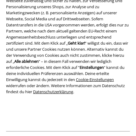
Webseite zuverlässig und sicher zu halten, zur Verbesserung und
AGB
Personalisierung unseres Shops, zur Analyse und zu
Marketingzwecken (z. B. personalisierte Anzeigen) auf unserer
Impressum
Webseite, Social Media und auf Drittwebseiten. Sofern
Datentransfers in die USA vorgenommen werden, erfolgt dies nur zu
Datenschutz
Partnern, welche nach dem aktuell geltenden EU-Recht einem
Angemessenheitsbeschluss unterliegen und entsprechend
zertifiziert sind. Mit dem Klick auf „
Geht klar!
“ willigst du ein, dass wir
Entsorgung und Umweltschutz
und unsere Partner Cookies nutzen können. Alternativ kannst du
der Verwendung von Cookies auch nicht zustimmen, klicke hierzu
Konformitätserklärung
auf „
Alle ablehnen
“ – in diesem Fall verwenden wir lediglich
erforderliche Cookies. Mit dem Klick auf "
Einstellungen
" kannst du
Information zur Barrierefreiheit
deine individuellen Präferenzen auswählen. Deine erteilte
Einwilligung kannst du jederzeit in den
Cookie-Einstellungen
Cookie-Einstellungen
widerrufen oder ändern. Weitere Informationen zum Datenschutz
findest du hier
Datenschutzerklärung
.
Vertrag widerrufen
Alle Preise inkl. gesetzlicher Mehrwertsteuer, zzgl.
Versandkosten
© 1986-2026 E.M.P. Merchandising HGmbH