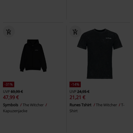
-31%
-14%
UVP
69,99 €
UVP
24,95 €
47,99 €
21,21 €
Symbols
The Witcher
Runes Tshirt
The Witcher
T-
Kapuzenjacke
Shirt