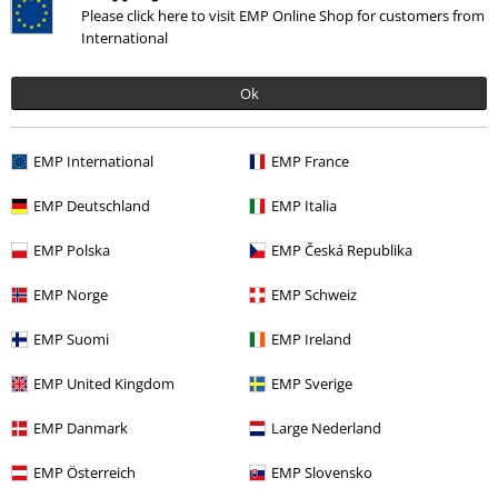
Please click here to visit EMP Online Shop for customers from
International
UVP
24,95 €
UVP
24,95 €
Ok
19,99 €
21,99 €
The Witcher
The Witcher
T-
The Curse of Crows
The Witcher
Shirt
T-Shirt
EMP International
EMP France
EMP Deutschland
EMP Italia
EMP Polska
EMP Česká Republika
EMP Norge
EMP Schweiz
The Witcher Merch
EMP Suomi
EMP Ireland
Willkommen in der Welt von The Witcher! Tauche ein in die
faszinierende Saga von Geralt von Riva und entdecke unsere exklusive
EMP United Kingdom
EMP Sverige
Kollektion an The Witcher Kleidung. Hier findest du alles, was du
brauchst, um deinen Stil mit der Magie und dem Abenteuer von The
EMP Danmark
Large Nederland
Witcher zu vereinen.
EMP Österreich
EMP Slovensko
Unsere The Witcher Kleidung ist mehr als nur ein Ausdruck deiner