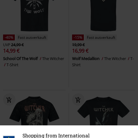
-40%
Fast ausverkauft
-15%
Fast ausverkauft
UVP
24,99 €
19,99 €
14,99 €
16,99 €
School Of The Wolf
The Witcher
Wolf Medallion
The Witcher
T-
T-Shirt
Shirt
Shopping from International