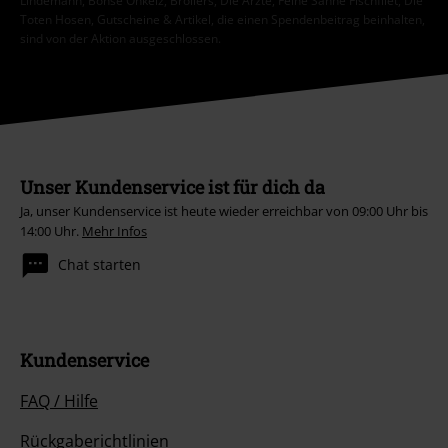
Lindemann, Böhse Onkelz, Broilers, Die Ärzte, Feine Sahne Fischfilet, Die
Toten Hosen, Gutscheine & Artikel, die einen Spendenbeitrag beinhalten,
sind von der Aktion ausgeschlossen.
Unser Kundenservice ist für dich da
Ja, unser Kundenservice ist heute wieder erreichbar von 09:00 Uhr bis
14:00 Uhr.
Mehr Infos
Chat starten
Kundenservice
FAQ / Hilfe
Rückgaberichtlinien