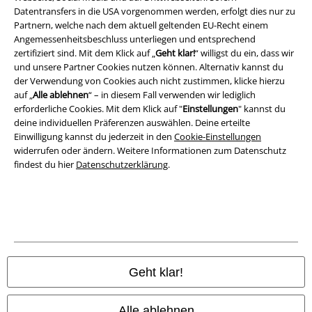
Datenschutz
Datentransfers in die USA vorgenommen werden, erfolgt dies nur zu
Partnern, welche nach dem aktuell geltenden EU-Recht einem
Angemessenheitsbeschluss unterliegen und entsprechend
Entsorgung und Umweltschutz
zertifiziert sind. Mit dem Klick auf „
Geht klar!
“ willigst du ein, dass wir
und unsere Partner Cookies nutzen können. Alternativ kannst du
Konformitätserklärung
der Verwendung von Cookies auch nicht zustimmen, klicke hierzu
auf „
Alle ablehnen
“ – in diesem Fall verwenden wir lediglich
Information zur Barrierefreiheit
erforderliche Cookies. Mit dem Klick auf "
Einstellungen
" kannst du
deine individuellen Präferenzen auswählen. Deine erteilte
Cookie-Einstellungen
Einwilligung kannst du jederzeit in den
Cookie-Einstellungen
widerrufen oder ändern. Weitere Informationen zum Datenschutz
findest du hier
Datenschutzerklärung
.
Vertrag widerrufen
Alle Preise inkl. gesetzlicher Mehrwertsteuer, zzgl.
Versandkosten
© 1986-2026 E.M.P. Merchandising HGmbH
Geht klar!
EMP Online Shops
Alle ablehnen