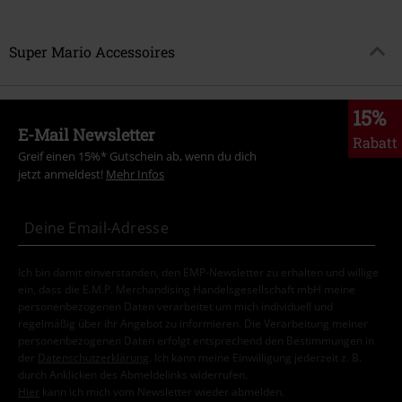
Super Mario Accessoires
15%
E-Mail Newsletter
Rabatt
Greif einen 15%* Gutschein ab, wenn du dich
jetzt anmeldest!
Mehr Infos
Ich bin damit einverstanden, den EMP-Newsletter zu erhalten und willige
ein, dass die E.M.P. Merchandising Handelsgesellschaft mbH meine
personenbezogenen Daten verarbeitet um mich individuell und
regelmäßig über ihr Angebot zu informieren. Die Verarbeitung meiner
personenbezogenen Daten erfolgt entsprechend den Bestimmungen in
der
Datenschutzerklärung
. Ich kann meine Einwilligung jederzeit z. B.
durch Anklicken des Abmeldelinks widerrufen.
Hier
kann ich mich vom Newsletter wieder abmelden.