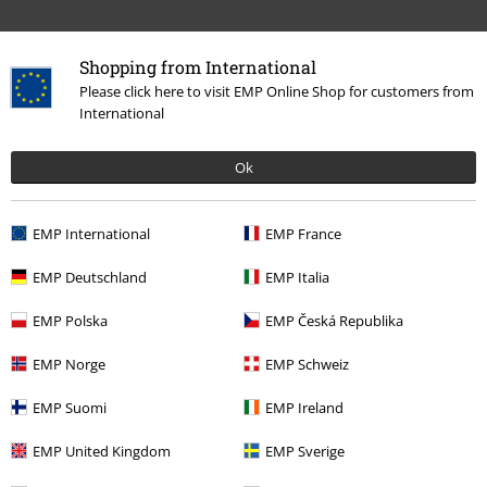
Kundenservice
Shopping from International
Please click here to visit EMP Online Shop for customers from
FAQ / Hilfe
International
Rückgaberichtlinien
Ok
Artikel zurücksenden
Größentabelle
EMP International
EMP France
BSC Mitgliedschaft kündigen
EMP Deutschland
EMP Italia
Zahlungsarten
EMP Polska
EMP Česká Republika
EMP Norge
EMP Schweiz
EMP Suomi
EMP Ireland
Angebote für dich
EMP United Kingdom
EMP Sverige
Magazin