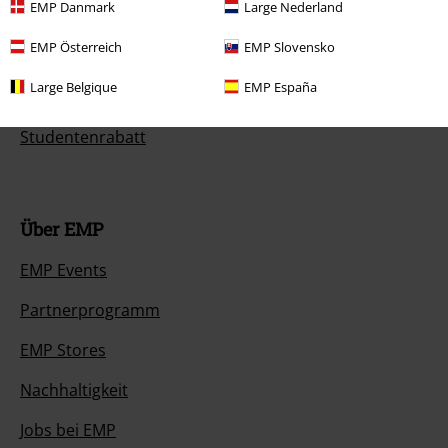
EMP Danmark
Large Nederland
Gewinnspiele
EMP Österreich
EMP Slovensko
EMP Gutscheine bestellen
Large Belgique
EMP España
EMP Backstage Club
Studentenrabatt
Über EMP
EMP Events
Partnerprogramm
EMP Stores
Nachhaltigkeit
Jobs bei EMP