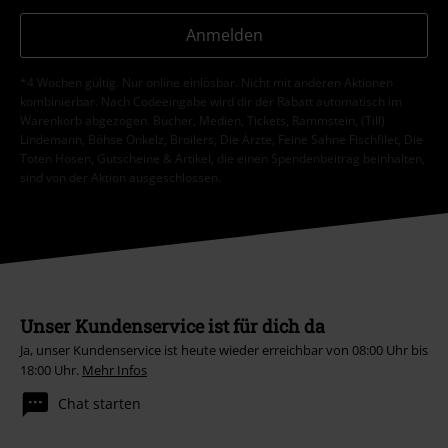
Anmelden
*4 Wochen gültig. Nur online einlösbar. Nicht mit anderen Aktionen
kombinierbar. Nach Codeeingabe wird dir der Rabatt automatisch im
Warenkorb abgezogen. Bücher, Medien, Tickets, Rammstein, (Till)
Lindemann, Böhse Onkelz, Broilers, Die Ärzte, Feine Sahne Fischfilet, Die
Toten Hosen, Gutscheine & Artikel, die einen Spendenbeitrag beinhalten,
sind von der Aktion ausgeschlossen.
Unser Kundenservice ist für dich da
Ja, unser Kundenservice ist heute wieder erreichbar von 08:00 Uhr bis
18:00 Uhr.
Mehr Infos
Chat starten