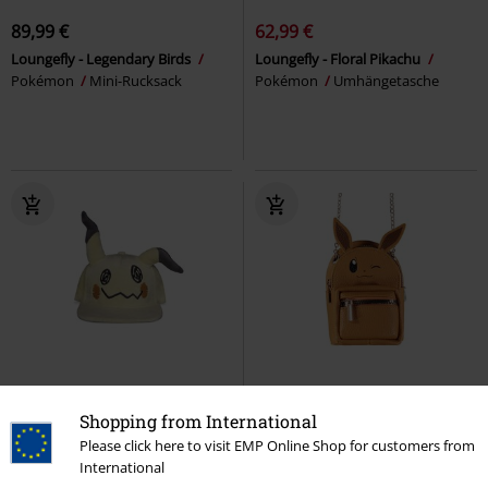
89,99 €
62,99 €
Loungefly - Legendary Birds
Loungefly - Floral Pikachu
Pokémon
Mini-Rucksack
Pokémon
Umhängetasche
-32%
Shopping from International
UVP
24,99 €
29,99 €
16,99 €
Please click here to visit EMP Online Shop for customers from
International
Mimikyu
Pokémon
Cap
Evoli - Micro Bag
Pokémon