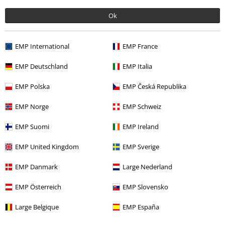
Umhängetasche
Ok
EMP International
EMP France
EMP Deutschland
EMP Italia
EMP Polska
EMP Česká Republika
EMP Norge
EMP Schweiz
EMP Suomi
EMP Ireland
EMP United Kingdom
EMP Sverige
%
EMP Danmark
Large Nederland
14,99 €
Evoli - Micro Bag
Pokémon
EMP Österreich
EMP Slovensko
Umhängetasche
Large Belgique
EMP España