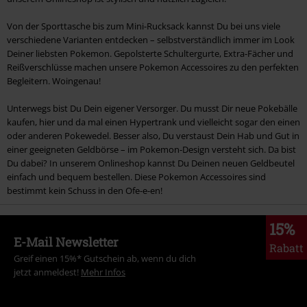
Von der Sporttasche bis zum Mini-Rucksack kannst Du bei uns viele
verschiedene Varianten entdecken – selbstverständlich immer im Look
Deiner liebsten Pokemon. Gepolsterte Schultergurte, Extra-Fächer und
Reißverschlüsse machen unsere Pokemon Accessoires zu den perfekten
Begleitern. Woingenau!
Unterwegs bist Du Dein eigener Versorger. Du musst Dir neue Pokebälle
kaufen, hier und da mal einen Hypertrank und vielleicht sogar den einen
oder anderen Pokewedel. Besser also, Du verstaust Dein Hab und Gut in
einer geeigneten Geldbörse – im Pokemon-Design versteht sich. Da bist
Du dabei? In unserem Onlineshop kannst Du Deinen neuen Geldbeutel
einfach und bequem bestellen. Diese Pokemon Accessoires sind
bestimmt kein Schuss in den Ofe-e-en!
15%
E-Mail Newsletter
Rabatt
Greif einen 15%* Gutschein ab, wenn du dich
jetzt anmeldest!
Mehr Infos