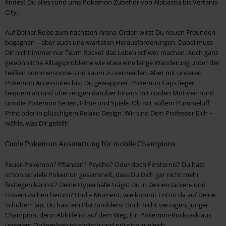
findest Du alles rund ums Pokemon Zubehör von Alabastia bis Vertania
City.
Auf Deiner Reise zum nächsten Arena-Orden wirst Du neuen Freunden
begegnen – aber auch unerwarteten Herausforderungen. Dabei muss
Dir nicht immer nur Team Rocket das Leben schwer machen. Auch ganz
gewöhnliche Alltagsprobleme wie etwa eine lange Wanderung unter der
heißen Sommersonne sind kaum zu vermeiden. Aber mit unseren
Pokemon Accessoires bist Du gewappnet. Pokemon Caps liegen
bequem an und überzeugen darüber hinaus mit coolen Motiven rund
um die Pokemon Serien, Filme und Spiele. Ob mit süßem Pummeluff
Print oder in plüschigem Relaxo Design. Wir sind Dein Professor Eich –
wähle, was Dir gefällt!
Coole Pokemon Ausstattung für mobile Champions
Feuer-Pokemon? Pflanzen? Psycho? Oder doch Finsternis? Du hast
schon so viele Pokemon gesammelt, dass Du Dich gar nicht mehr
festlegen kannst? Deine Hyperbälle trägst Du in Deinen Jacken- und
Hosentaschen herum? Und – Moment, wie kommt Enton da auf Deine
Schulter? Jap, Du hast ein Platzproblem. Doch nicht verzagen, junger
Champion, denn Abhilfe ist auf dem Weg. Ein Pokemon-Rucksack aus
unserem Onlineshop ist stylisch und nützlich zugleich.