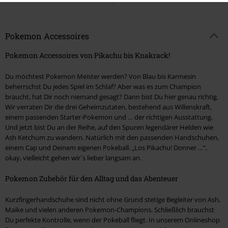
Pokemon Accessoires
Pokemon Accessoires von Pikachu bis Knakrack!
Du möchtest Pokemon Meister werden? Von Blau bis Karmesin
beherrschst Du jedes Spiel im Schlaf? Aber was es zum Champion
braucht, hat Dir noch niemand gesagt? Dann bist Du hier genau richtig.
Wir verraten Dir die drei Geheimzutaten, bestehend aus Willenskraft,
einem passenden Starter-Pokemon und … der richtigen Ausstattung.
Und jetzt bist Du an der Reihe, auf den Spuren legendärer Helden wie
Ash Ketchum zu wandern. Natürlich mit den passenden Handschuhen,
einem Cap und Deinem eigenen Pokeball. „Los Pikachu! Donner …“,
okay, vielleicht gehen wir´s lieber langsam an.
Pokemon Zubehör für den Alltag und das Abenteuer
Kurzfingerhandschuhe sind nicht ohne Grund stetige Begleiter von Ash,
Maike und vielen anderen Pokemon-Champions. Schließlich brauchst
Du perfekte Kontrolle, wenn der Pokeball fliegt. In unserem Onlineshop