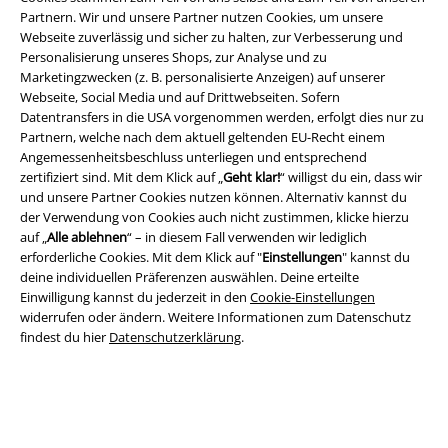
Partnern. Wir und unsere Partner nutzen Cookies, um unsere
Webseite zuverlässig und sicher zu halten, zur Verbesserung und
Personalisierung unseres Shops, zur Analyse und zu
Marketingzwecken (z. B. personalisierte Anzeigen) auf unserer
Rechtliches
Webseite, Social Media und auf Drittwebseiten. Sofern
Datentransfers in die USA vorgenommen werden, erfolgt dies nur zu
AGB
Partnern, welche nach dem aktuell geltenden EU-Recht einem
Angemessenheitsbeschluss unterliegen und entsprechend
Impressum
zertifiziert sind. Mit dem Klick auf „
Geht klar!
“ willigst du ein, dass wir
und unsere Partner Cookies nutzen können. Alternativ kannst du
der Verwendung von Cookies auch nicht zustimmen, klicke hierzu
Datenschutz
auf „
Alle ablehnen
“ – in diesem Fall verwenden wir lediglich
erforderliche Cookies. Mit dem Klick auf "
Einstellungen
" kannst du
Entsorgung und Umweltschutz
deine individuellen Präferenzen auswählen. Deine erteilte
Einwilligung kannst du jederzeit in den
Cookie-Einstellungen
Konformitätserklärung
widerrufen oder ändern. Weitere Informationen zum Datenschutz
findest du hier
Datenschutzerklärung
.
Information zur Barrierefreiheit
Cookie-Einstellungen
Vertrag widerrufen