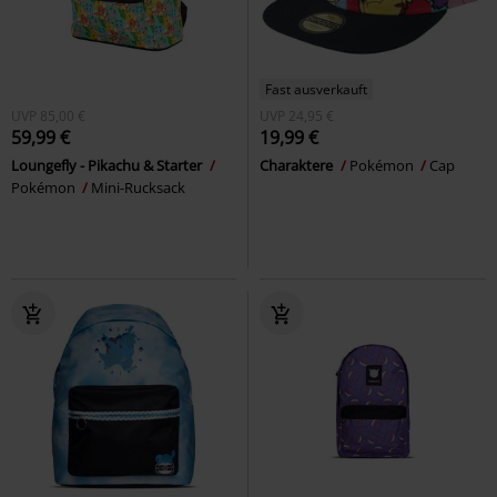
Fast ausverkauft
UVP
85,00 €
UVP
24,95 €
59,99 €
19,99 €
Loungefly - Pikachu & Starter
Charaktere
Pokémon
Cap
Pokémon
Mini-Rucksack