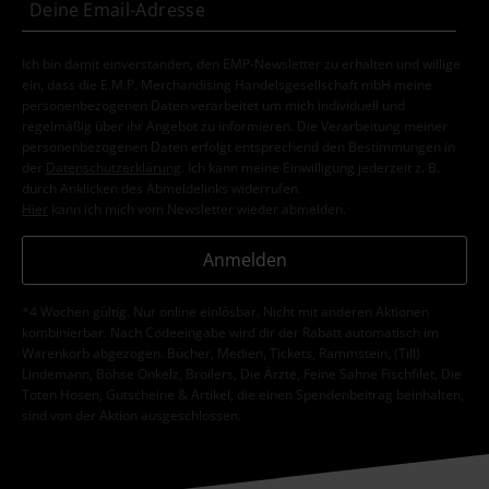
Ich bin damit einverstanden, den EMP-Newsletter zu erhalten und willige
ein, dass die E.M.P. Merchandising Handelsgesellschaft mbH meine
personenbezogenen Daten verarbeitet um mich individuell und
regelmäßig über ihr Angebot zu informieren. Die Verarbeitung meiner
personenbezogenen Daten erfolgt entsprechend den Bestimmungen in
der
Datenschutzerklärung
. Ich kann meine Einwilligung jederzeit z. B.
durch Anklicken des Abmeldelinks widerrufen.
Hier
kann ich mich vom Newsletter wieder abmelden.
Anmelden
*4 Wochen gültig. Nur online einlösbar. Nicht mit anderen Aktionen
kombinierbar. Nach Codeeingabe wird dir der Rabatt automatisch im
Warenkorb abgezogen. Bücher, Medien, Tickets, Rammstein, (Till)
Lindemann, Böhse Onkelz, Broilers, Die Ärzte, Feine Sahne Fischfilet, Die
Toten Hosen, Gutscheine & Artikel, die einen Spendenbeitrag beinhalten,
sind von der Aktion ausgeschlossen.