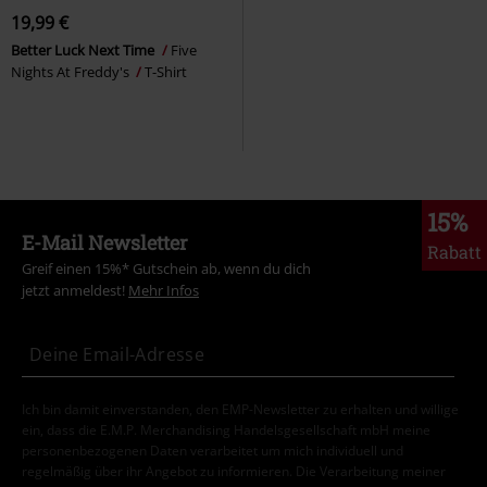
19,99 €
Better Luck Next Time
Five
Nights At Freddy's
T-Shirt
15%
E-Mail Newsletter
Rabatt
Greif einen 15%* Gutschein ab, wenn du dich
jetzt anmeldest!
Mehr Infos
Ich bin damit einverstanden, den EMP-Newsletter zu erhalten und willige
ein, dass die E.M.P. Merchandising Handelsgesellschaft mbH meine
personenbezogenen Daten verarbeitet um mich individuell und
regelmäßig über ihr Angebot zu informieren. Die Verarbeitung meiner