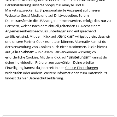
Personalisierung unseres Shops, zur Analyse und zu
Marketingzwecken (z. B. personalisierte Anzeigen) auf unserer
Impressum
Webseite, Social Media und auf Drittwebseiten. Sofern
Datentransfers in die USA vorgenommen werden, erfolgt dies nur zu
Datenschutz
Partnern, welche nach dem aktuell geltenden EU-Recht einem
Angemessenheitsbeschluss unterliegen und entsprechend
Entsorgung und Umweltschutz
zertifiziert sind. Mit dem Klick auf „
Geht klar!
“ willigst du ein, dass wir
und unsere Partner Cookies nutzen können. Alternativ kannst du
Konformitätserklärung
der Verwendung von Cookies auch nicht zustimmen, klicke hierzu
auf „
Alle ablehnen
“ – in diesem Fall verwenden wir lediglich
erforderliche Cookies. Mit dem Klick auf "
Einstellungen
" kannst du
Information zur Barrierefreiheit
deine individuellen Präferenzen auswählen. Deine erteilte
Einwilligung kannst du jederzeit in den
Cookie-Einstellungen
Cookie-Einstellungen
widerrufen oder ändern. Weitere Informationen zum Datenschutz
findest du hier
Datenschutzerklärung
.
Vertrag widerrufen
Alle Preise inkl. gesetzlicher Mehrwertsteuer, zzgl.
Versandkosten
© 1986-2026 E.M.P. Merchandising HGmbH