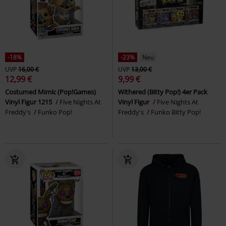
-18%
-23%
Neu
UVP
16,00 €
UVP
13,00 €
12,99 €
9,99 €
Costumed Mimic (Pop!Games)
Withered (Bitty Pop!) 4er Pack
Vinyl Figur 1215
Five Nights At
Vinyl Figur
Five Nights At
Freddy's
Funko Pop!
Freddy's
Funko Bitty Pop!