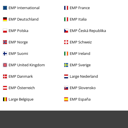
EMP International
EMP France
Chat starten
EMP Deutschland
EMP Italia
EMP Polska
EMP Česká Republika
Kundenservice
EMP Norge
EMP Schweiz
FAQ / Hilfe
EMP Suomi
EMP Ireland
Rückgaberichtlinien
EMP United Kingdom
EMP Sverige
Artikel zurücksenden
EMP Danmark
Large Nederland
Größentabelle
EMP Österreich
EMP Slovensko
BSC Mitgliedschaft kündigen
Large Belgique
EMP España
Zahlungsarten