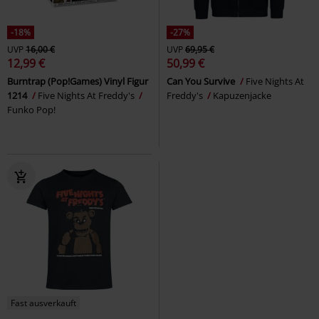
-18%
-27%
UVP
16,00 €
UVP
69,95 €
12,99 €
50,99 €
Burntrap (Pop!Games) Vinyl Figur
Can You Survive
Five Nights At
1214
Five Nights At Freddy's
Freddy's
Kapuzenjacke
Funko Pop!
Fast ausverkauft