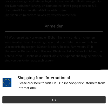
personenbezogenen Daten erfolgt entsprechend den Bestimmungen in
der
Datenschutzerklärung
. Ich kann meine Einwilligung jederzeit z. B.
durch Anklicken des Abmeldelinks widerrufen.
Hier
kann ich mich vom Newsletter wieder abmelden.
Anmelden
*4 Wochen gültig. Nur online einlösbar. Nicht mit anderen Aktionen
kombinierbar. Nach Codeeingabe wird dir der Rabatt automatisch im
Warenkorb abgezogen. Bücher, Medien, Tickets, Rammstein, (Till)
Lindemann, Böhse Onkelz, Broilers, Die Ärzte, Feine Sahne Fischfilet, Die
Toten Hosen, Gutscheine & Artikel, die einen Spendenbeitrag beinhalten,
sind von der Aktion ausgeschlossen.
Shopping from International
Please click here to visit EMP Online Shop for customers from
International
Unser Kundenservice ist für dich da
Ok
Ja, unser Kundenservice ist heute wieder erreichbar von 08:00 Uhr bis
18:00 Uhr.
Mehr Infos