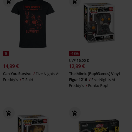
%
-18%
UVP
16,00 €
14,99 €
12,99 €
Can You Survive
Five Nights At
The Mimic (Pop!Games) Vinyl
Freddy's
T-Shirt
Figur 1216
Five Nights At
Freddy's
Funko Pop!