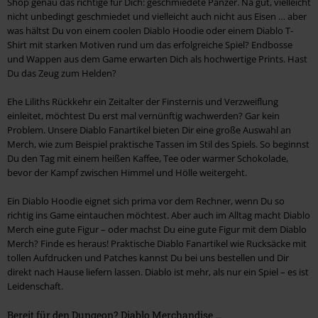
Shop genau das richtige für Dich: geschmiedete Panzer. Na gut, vielleicht
nicht unbedingt geschmiedet und vielleicht auch nicht aus Eisen … aber
was hältst Du von einem coolen Diablo Hoodie oder einem Diablo T-
Shirt mit starken Motiven rund um das erfolgreiche Spiel? Endbosse
und Wappen aus dem Game erwarten Dich als hochwertige Prints. Hast
Du das Zeug zum Helden?
Ehe Liliths Rückkehr ein Zeitalter der Finsternis und Verzweiflung
einleitet, möchtest Du erst mal vernünftig wachwerden? Gar kein
Problem. Unsere Diablo Fanartikel bieten Dir eine große Auswahl an
Merch, wie zum Beispiel praktische Tassen im Stil des Spiels. So beginnst
Du den Tag mit einem heißen Kaffee, Tee oder warmer Schokolade,
bevor der Kampf zwischen Himmel und Hölle weitergeht.
Ein Diablo Hoodie eignet sich prima vor dem Rechner, wenn Du so
richtig ins Game eintauchen möchtest. Aber auch im Alltag macht Diablo
Merch eine gute Figur – oder machst Du eine gute Figur mit dem Diablo
Merch? Finde es heraus! Praktische Diablo Fanartikel wie Rucksäcke mit
tollen Aufdrucken und Patches kannst Du bei uns bestellen und Dir
direkt nach Hause liefern lassen. Diablo ist mehr, als nur ein Spiel – es ist
Leidenschaft.
Bereit für den Dungeon? Diablo Merchandise …