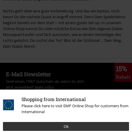
Nichts geht über eine gute Vorbereitung. Und das am besten, noch
bevor Du die nächste Quest in Angriff nimmst. Denn Dein Spielerlebnis
beginnt bereits vor dem Start – mit einem guten Set-up. In unserem
Online-Shop kannst Du viele nützliche Extras wie Dein eigenes Diablo
Mousepad kaufen und Dich ausrüsten, wie es einem Verteidiger des
Lichts gebührt. Du suchst das Tor? Blut ist der Schlüssel … Dein Weg,
Dein Diablo Merch.
15%
E-Mail Newsletter
Rabatt
Greif einen 15%* Gutschein ab, wenn du dich
jetzt anmeldest!
Mehr Infos
Shopping from International
Please click here to visit EMP Online Shop for customers from
International
Ich bin damit einverstanden, den EMP-Newsletter zu erhalten und willige
ein, dass die E.M.P. Merchandising Handelsgesellschaft mbH meine
Ok
personenbezogenen Daten verarbeitet um mich individuell und