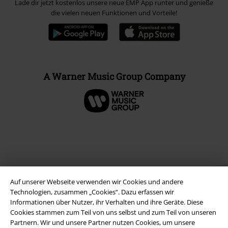
Lade dir jetzt kostenlos unsere neue EMP App runter und genieße
die vielen neuen Funktionen und Vorteile!
A Warner Music Group Company
Auf unserer Webseite verwenden wir Cookies und andere
Technologien, zusammen „Cookies“. Dazu erfassen wir
Informationen über Nutzer, ihr Verhalten und ihre Geräte. Diese
Cookies stammen zum Teil von uns selbst und zum Teil von unseren
Partnern. Wir und unsere Partner nutzen Cookies, um unsere
Rechtliches