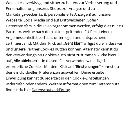
Webseite zuverlässig und sicher zu halten, zur Verbesserung und
AGB
Personalisierung unseres Shops, zur Analyse und zu
Marketingzwecken (z. B. personalisierte Anzeigen) auf unserer
Webseite, Social Media und auf Drittwebseiten. Sofern
Impressum
Datentransfers in die USA vorgenommen werden, erfolgt dies nur zu
Partnern, welche nach dem aktuell geltenden EU-Recht einem
Datenschutz
Angemessenheitsbeschluss unterliegen und entsprechend
zertifiziert sind. Mit dem Klick auf „
Geht klar!
“ willigst du ein, dass wir
Entsorgung und Umweltschutz
und unsere Partner Cookies nutzen können. Alternativ kannst du
der Verwendung von Cookies auch nicht zustimmen, klicke hierzu
Konformitätserklärung
auf „
Alle ablehnen
“ – in diesem Fall verwenden wir lediglich
erforderliche Cookies. Mit dem Klick auf "
Einstellungen
" kannst du
deine individuellen Präferenzen auswählen. Deine erteilte
Information zur Barrierefreiheit
Einwilligung kannst du jederzeit in den
Cookie-Einstellungen
widerrufen oder ändern. Weitere Informationen zum Datenschutz
Cookie-Einstellungen
findest du hier
Datenschutzerklärung
.
Vertrag widerrufen
Alle Preise inkl. gesetzlicher Mehrwertsteuer, zzgl.
Versandkosten
© 1986-2026 E.M.P. Merchandising HGmbH