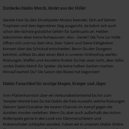
Entdecke Diablo Merch, direkt aus der Hölle!
Gerade hast Du den Einzelspieler-Modus beendet, Dich auf Deinen
Trophäen und dem legendären Sieg ausgeruht, da bahnt sich auch
schon die nächste grässliche Gefahr für Sanktuario an. Helden
bekommen eben keine Ruhepausen. Also – bereit? Die Tore zur Hölle
öffnen sich und nur Dein Mut, Dein Talent und Deine Fähigkeiten
können über das Schicksal entscheiden. Bevor Du den Dungeon
betrittst, solltest Du aber einen Blick in unseren Onlineshop werfen.
Rüstungen, Waffen und Amulette findest Du hier zwar nicht, aber dafür
cooles Diablo Merch für Spieler, die keine halben Sachen machen.
Worauf wartest Du? Die Saison des Blutes hat begonnen!
Diablo Fanartikel für mutige Magier, Krieger und Jäger
Vom Plattenharnisch über ein Verbundkettenhemd bis hin zum
Templer-Mantel hast Du bei Diablo die freie Auswahl, welche Rüstungen
Deinem Spiel-Charakter die besten Chancen im Kampf gegen die
dunklen Horden verleihen. Wenn Du aber auch außerhalb des Action-
Rollenspiels gerne in den Look von Dämmerschleiern und
Krakenschalen schlüpfen würdest, haben wir in unserem Diablo Online