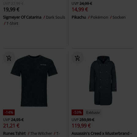
UVP
22,99 €
UVP
24,99 €
19,99 €
14,99 €
Sigmeyer Of Catarina
Dark Souls
Pikachu
Pokémon
Socken
T-Shirt
-14%
-53%
Exklusiv
UVP
24,95 €
UVP
259,99 €
21,21 €
119,99 €
Runes Tshirt
The Witcher
T-
Assassin's Creed x Musterbrand -