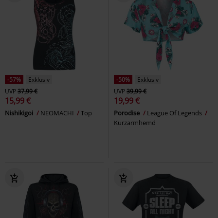
-57%
Exklusiv
-50%
Exklusiv
UVP
37,99 €
UVP
39,99 €
15,99 €
19,99 €
Nishikigoi
NEOMACHI
Top
Porodise
League Of Legends
Kurzarmhemd