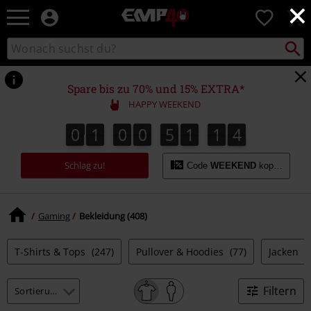
×
EMP
0
Merchandise
-
Packst
Katalog
suchen
Fanartikel
durchsuchen
Shop
für
Spare bis zu 70% und 15% EXTRA*
Rock
HAPPY WEEKEND
&
Entertainment
0
1
0
0
5
1
1
3
0
1
0
0
5
1
1
2
2
4
2
3
Schlag zu!
Code
WEEKEND
kopieren
Gaming
Bekleidung (408)
T-Shirts & Tops
(247)
Pullover & Hoodies
(77)
Jacken
(
Filtern