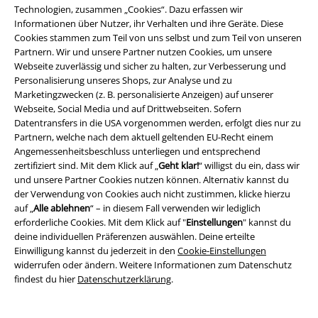
gefährlichen Assassinen oder einen Pokemon-Trainer – deiner Fantasie
Technologien, zusammen „Cookies“. Dazu erfassen wir
sind keine Grenzen gesetzt.
Informationen über Nutzer, ihr Verhalten und ihre Geräte. Diese
Cookies stammen zum Teil von uns selbst und zum Teil von unseren
Gaming Fun Shirts – es wird lustig
Partnern. Wir und unsere Partner nutzen Cookies, um unsere
Webseite zuverlässig und sicher zu halten, zur Verbesserung und
Mittlerweile haben sich in der Gaming Community viele witzige
Personalisierung unseres Shops, zur Analyse und zu
Stereotypen etabliert, zum Beispiel dass Zocker nie das Tageslicht
Marketingzwecken (z. B. personalisierte Anzeigen) auf unserer
sehen, weil sie ihre gesamte Zeit vor dem Computer verbringen oder
Webseite, Social Media und auf Drittwebseiten. Sofern
dass Spielefans die Gesellschaft ihres Rechners der von Menschen
Datentransfers in die USA vorgenommen werden, erfolgt dies nur zu
vorziehen. Selbstverständlich entsprechen diese Klischees nicht der
Partnern, welche nach dem aktuell geltenden EU-Recht einem
Wahrheit und sind mit einem Augenzwinkern zu verstehen. Einige
Angemessenheitsbeschluss unterliegen und entsprechend
lustige Sprüche und Gamer Witze sind inzwischen auch auf Fun-Shirts zu
zertifiziert sind. Mit dem Klick auf „
Geht klar!
“ willigst du ein, dass wir
finden, mit denen du allen zeigst, dass du dich selbst nicht zu ernst
und unsere Partner Cookies nutzen können. Alternativ kannst du
nimmst und auch mal über das ein oder andere Gaming Klischees
der Verwendung von Cookies auch nicht zustimmen, klicke hierzu
lachen kannst. Mit den amüsanten Sprüchen sorgst du garantiert auch
auf „
Alle ablehnen
“ – in diesem Fall verwenden wir lediglich
für Stimmung bei der nächsten Convention oder LAN-Party.
erforderliche Cookies. Mit dem Klick auf "
Einstellungen
" kannst du
deine individuellen Präferenzen auswählen. Deine erteilte
Egal ob du angehender Pokemon-Trainer, mutiger Soldat im Zweiten
Einwilligung kannst du jederzeit in den
Cookie-Einstellungen
Weltkrieg oder furchtloser Drachentöter bist – schnapp dir deine
widerrufen oder ändern. Weitere Informationen zum Datenschutz
Gaming Bekleidung und stürze dich in dein Abenteuer!
findest du hier
Datenschutzerklärung
.
Noch nicht das Richtige gefunden? Dann schau dir das
Gaming Outfit
unserer Top-Influencer an.