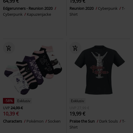
64,99 €
19,99 €
Edgerunners - Reunion 2020
Reunion 2020
Cyberpunk
T-
Cyberpunk
Kapuzenjacke
Shirt
-58%
Exklusiv
Exklusiv
UVP
24,99 €
UVP
27,99 €
10,39 €
19,99 €
Characters
Pokémon
Socken
Praise the Sun
Dark Souls
T-
Shirt