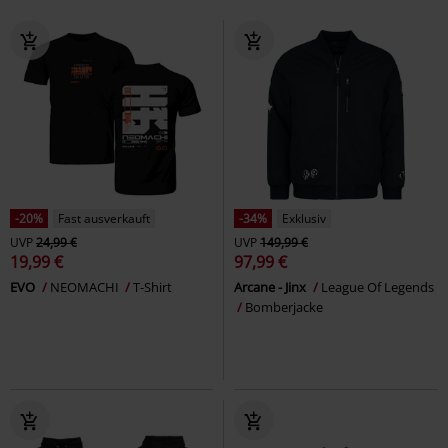
-20%
Fast ausverkauft
-34%
Exklusiv
UVP
24,99 €
UVP
149,99 €
19,99 €
97,99 €
EVO
NEOMACHI
T-Shirt
Arcane - Jinx
League Of Legends
Bomberjacke