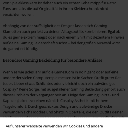
von Spieleklassikern ist daher auch ein echter Geheimtipp für Retro
Fans und alle, die auf Originalität in ihrem Kleiderschrank nicht
verzichten wollen.
Abhängig von der Auffälligkeit des Designs lassen sich Gaming
Klamotten auch perfekt zu deinen Alltagsoutfits kombinieren. Egal ob
du es gerne extrem magst oder nach einem Shirt mit dezentem Hinweis
auf deine Gaming Leidenschaft suchst – bei der großen Auswahl wirst
du garantiert fündig.
Besondere Gaming Bekleidung für besondere Anlässe
Wenn es wie jedes Jahr auf die GamesCom in Köln geht oder auf eine
andere der vielen Computerspielmessen ist in Sachen Outfit guter Rat
teuer. Lieber etwas Schlichtes oder vielleicht doch ein aufwändiges
Cosplay? Keine Sorge, mit ausgefallener Gaming Bekleidung gehört auch
dieses Problem der Vergangenheit an. Einige der Gaming Shirts - und
Kapuzenjacken, vereinen nämlich Cosplay Ästhetik mit hohem
Tragekomfort. Durch geschicktes Design und aufwändige Drucke
verwandeln sich Hoodies und Shirts in Oberteile, die den Outfits deiner
Lieblingscharaktere zum Verwechseln ähnlichsehen. Verwandle dich mit
der Gaming Bekleidung von EMP für deine nächste Convention in einen
Auf unserer Webseite verwenden wir Cookies und andere