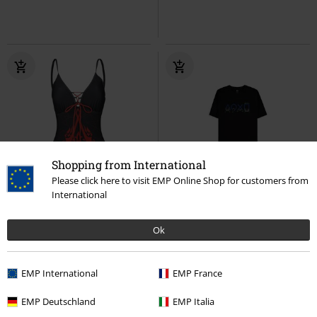
Shopping from International
Please click here to visit EMP Online Shop for customers from
-53%
Exklusiv
%
International
UVP
59,99 €
27,99 €
14,99 €
Ok
Crest
Assassin's Creed
PlayStation Controller
Badeanzug
Playstation
T-Shirt
EMP International
EMP France
EMP Deutschland
EMP Italia