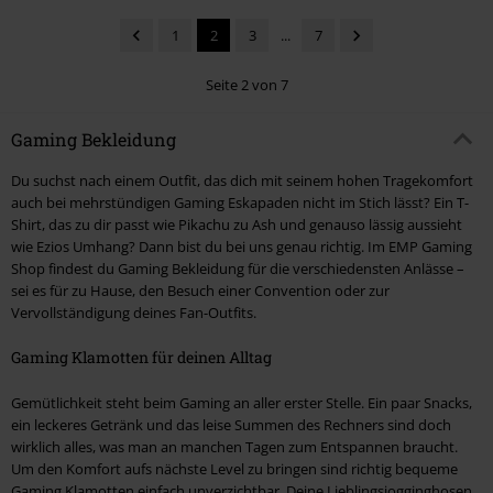
1
2
3
...
7
Seite 2 von 7
Gaming Bekleidung
Du suchst nach einem Outfit, das dich mit seinem hohen Tragekomfort
auch bei mehrstündigen Gaming Eskapaden nicht im Stich lässt? Ein T-
Shirt, das zu dir passt wie Pikachu zu Ash und genauso lässig aussieht
wie Ezios Umhang? Dann bist du bei uns genau richtig. Im EMP Gaming
Shop findest du Gaming Bekleidung für die verschiedensten Anlässe –
sei es für zu Hause, den Besuch einer Convention oder zur
Vervollständigung deines Fan-Outfits.
Gaming Klamotten für deinen Alltag
Gemütlichkeit steht beim Gaming an aller erster Stelle. Ein paar Snacks,
ein leckeres Getränk und das leise Summen des Rechners sind doch
wirklich alles, was man an manchen Tagen zum Entspannen braucht.
Um den Komfort aufs nächste Level zu bringen sind richtig bequeme
Gaming Klamotten einfach unverzichtbar. Deine Lieblingsjogginghosen