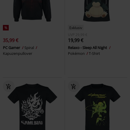
%
Exklusiv
UVP
29,99 €
35,99 €
19,99 €
PC Gamer
Spiral
Relaxo - Sleep All Night
Kapuzenpullover
Pokémon
T-Shirt