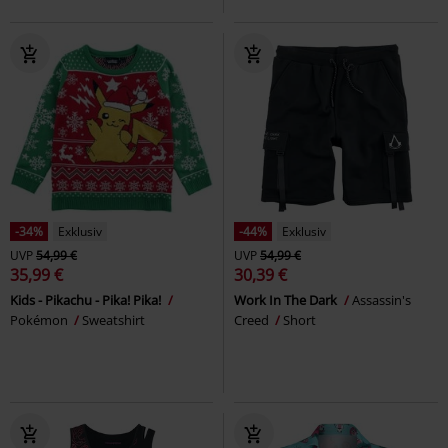
-34%
Exklusiv
-44%
Exklusiv
UVP
54,99 €
UVP
54,99 €
35,99 €
30,39 €
Kids - Pikachu - Pika! Pika!
Work In The Dark
Assassin's
Pokémon
Sweatshirt
Creed
Short