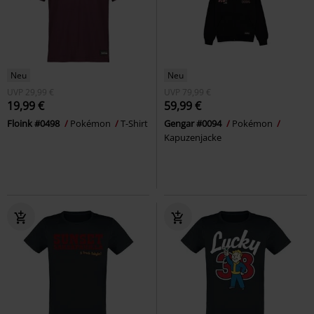
Neu
Neu
UVP
29,99 €
UVP
79,99 €
19,99 €
59,99 €
Floink #0498
Pokémon
T-Shirt
Gengar #0094
Pokémon
Kapuzenjacke