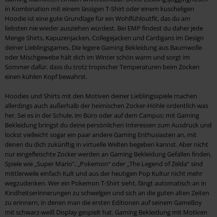
in Kombination mit einem lässigen T-Shirt oder einem kuscheligen
Hoodie ist eine gute Grundlage für ein Wohlfühloutfit, das du am
liebsten nie wieder ausziehen würdest. Bei EMP findest du daher jede
Menge Shirts, Kapuzenjacken, Collegejacken und Cardigans im Design
deiner Lieblingsgames. Die legere Gaming Bekleidung aus Baumwolle
oder Mischgewebe hält dich im Winter schön warm und sorgt im
Sommer dafür, dass du trotz tropischer Temperaturen beim Zocken
einen kühlen Kopf bewahrst.
Hoodies und Shirts mit den Motiven deiner Lieblingsspiele machen
allerdings auch außerhalb der heimischen Zocker-Höhle ordentlich was
her. Sei es in der Schule, im Büro oder auf dem Campus: mit Gaming
Bekleidung bringst du deine persönlichen Interessen zum Ausdruck und
lockst vielleicht sogar ein paar andere Gaming Enthusiasten an, mit
denen du dich zukünftig in virtuelle Welten begeben kannst. Aber nicht
nur eingefleischte Zocker werden an Gaming Bekleidung Gefallen finden.
Spiele wie „Super Mario“, „Pokemon“ oder „The Legend of Zelda“ sind
mittlerweile einfach Kult und aus der heutigen Pop Kultur nicht mehr
wegzudenken. Wer ein Pokemon T-Shirt sieht, fängt automatisch an in
Kindheitserinnerungen zu schwelgen und sich an die guten alten Zeiten
zu erinnern, in denen man die ersten Editionen auf seinem GameBoy
mit schwarz-weiß Display gespielt hat. Gaming Bekleidung mit Motiven