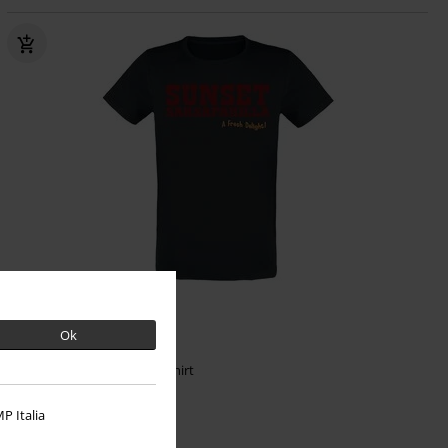
UVP
24,99 €
Ok
19,99 €
Fresh Delight
Fallout
T-Shirt
P Italia