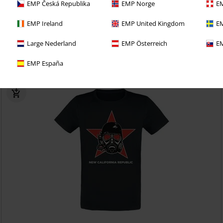
EMP Česká Republika
EMP Norge
EM
EMP Ireland
EMP United Kingdom
EM
etzt das 30 Tage Test-Abo für unseren BACKSTAGE CLUB
Large Nederland
EMP Österreich
EM
EMP España