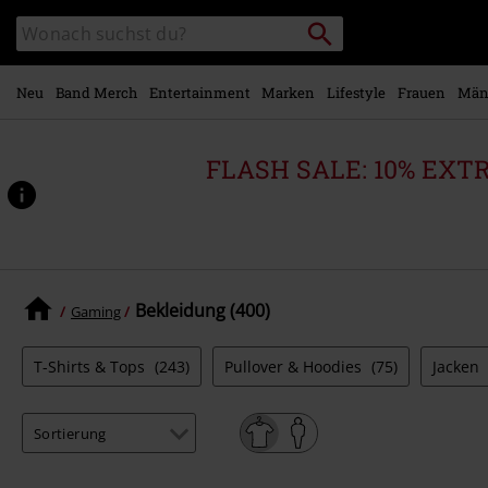
Zum
Packstation
Katalog
Hauptinhalt
suchen
durchsuchen
springen
Neu
Band Merch
Entertainment
Marken
Lifestyle
Frauen
Män
FLASH SALE: 10% EXTRA 
Bekleidung (400)
Gaming
T-Shirts & Tops
(243)
Pullover & Hoodies
(75)
Jacken