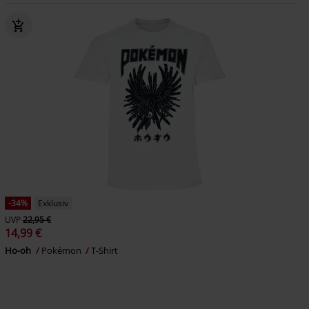
-34%
Exklusiv
UVP
22,95 €
14,99 €
Ho-oh
Pokémon
T-Shirt