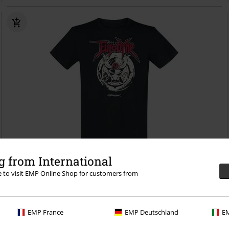
Exklusiv
 from International
UVP
24,99 €
re to visit EMP Online Shop for customers from
19,99 €
Eurodyne
Cyberpunk 2077
T-Shirt
EMP France
EMP Deutschland
EM