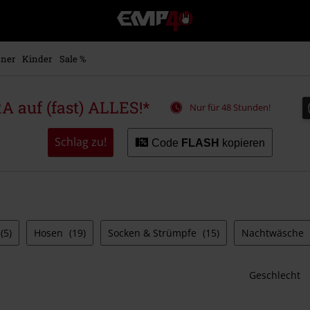
EMP
Merchandise
-
Fanartikel
ner
Kinder
Sale %
Shop
für
Rock
auf (fast) ALLES!*
Nur für 48 Stunden!
&
Entertainment
Schlag zu!
Code
FLASH
kopieren
(5)
Hosen
(19)
Socken & Strümpfe
(15)
Nachtwäsche
Geschlecht