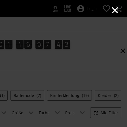
×
0
Login
0
1
1
6
0
7
4
2
2
0
1
1
6
0
7
4
1
1
3
(1)
Bademode
(7)
Kinderkleidung
(19)
Kleider
(2)
Größe
Farbe
Preis
Alle Filter