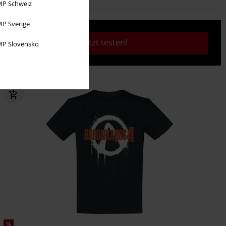
P Schweiz
P Sverige
Jetzt testen!
P Slovensko
%