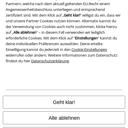
Partnern, welche nach dem aktuell geltenden EU-Recht einem
Entsorgung und Umweltschutz
Angemessenheitsbeschluss unterliegen und entsprechend
zertifiziert sind. Mit dem Klick auf „
Geht klar!
“ willigst du ein, dass wir
Konformitätserklärung
und unsere Partner Cookies nutzen können. Alternativ kannst du
der Verwendung von Cookies auch nicht zustimmen, klicke hierzu
auf „
Alle ablehnen
“ – in diesem Fall verwenden wir lediglich
Information zur Barrierefreiheit
erforderliche Cookies. Mit dem Klick auf "
Einstellungen
" kannst du
deine individuellen Präferenzen auswählen. Deine erteilte
Cookie-Einstellungen
Einwilligung kannst du jederzeit in den
Cookie-Einstellungen
widerrufen oder ändern. Weitere Informationen zum Datenschutz
Vertrag widerrufen
findest du hier
Datenschutzerklärung
.
Alle Preise inkl. gesetzlicher Mehrwertsteuer, zzgl.
Versandkosten
© 1986-2026 E.M.P. Merchandising HGmbH
Geht klar!
EMP Online Shops
Alle ablehnen
EMP International