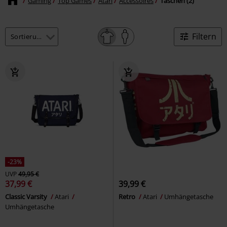
Gaming
Top Games
Atari
Accessoires
Taschen (2)
Filtern
-23%
UVP
49,95 €
37,99 €
39,99 €
Classic Varsity
Atari
Retro
Atari
Umhängetasche
Umhängetasche