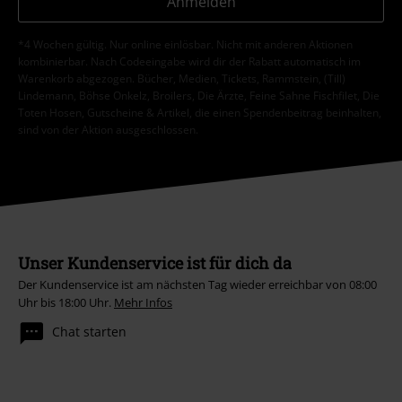
Anmelden
*4 Wochen gültig. Nur online einlösbar. Nicht mit anderen Aktionen
kombinierbar. Nach Codeeingabe wird dir der Rabatt automatisch im
Warenkorb abgezogen. Bücher, Medien, Tickets, Rammstein, (Till)
Lindemann, Böhse Onkelz, Broilers, Die Ärzte, Feine Sahne Fischfilet, Die
Toten Hosen, Gutscheine & Artikel, die einen Spendenbeitrag beinhalten,
sind von der Aktion ausgeschlossen.
Unser Kundenservice ist für dich da
Der Kundenservice ist am nächsten Tag wieder erreichbar von 08:00
Uhr bis 18:00 Uhr.
Mehr Infos
Chat starten