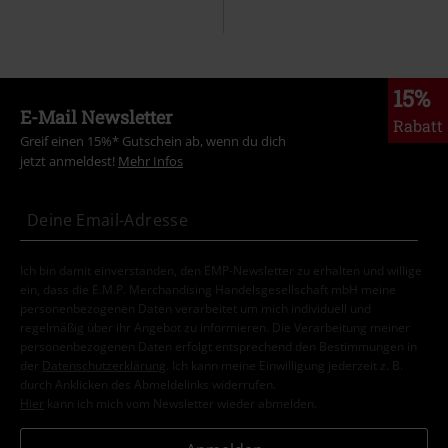
15%
E-Mail Newsletter
Rabatt
Greif einen 15%* Gutschein ab, wenn du dich
jetzt anmeldest!
Mehr Infos
Ich bin damit einverstanden, den EMP-Newsletter zu erhalten und willige
ein, dass die E.M.P. Merchandising Handelsgesellschaft mbH meine
personenbezogenen Daten verarbeitet um mich individuell und
regelmäßig über ihr Angebot zu informieren. Die Verarbeitung meiner
personenbezogenen Daten erfolgt entsprechend den Bestimmungen in
der
Datenschutzerklärung
. Ich kann meine Einwilligung jederzeit z. B.
durch Anklicken des Abmeldelinks widerrufen.
Hier
kann ich mich vom Newsletter wieder abmelden.