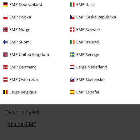
EMP Deutschland
EMP Italia
EMP Gutscheine bestellen
EMP Polska
EMP Česká Republika
EMP Backstage Club
EMP Norge
EMP Schweiz
Studentenrabatt
EMP Suomi
EMP Ireland
EMP United Kingdom
EMP Sverige
Über EMP
EMP Danmark
Large Nederland
EMP Events
EMP Österreich
EMP Slovensko
Partnerprogramm
Large Belgique
EMP España
EMP Stores
Nachhaltigkeit
Jobs bei EMP