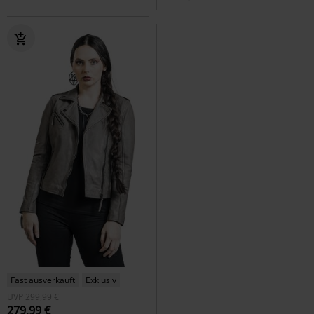
Fast ausverkauft
Exklusiv
UVP
299,99 €
279,99 €