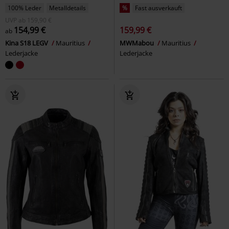
100% Leder
Metalldetails
%
Fast ausverkauft
UVP
ab
159,90 €
154,99 €
159,99 €
ab
Kina S18 LEGV
Mauritius
MWMabou
Mauritius
Lederjacke
Lederjacke