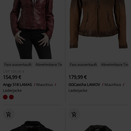
Fast ausverkauft
Abnehmbare Teile
Fast ausverkauft
Abnehmbare Teil
UVP
159,90 €
154,99 €
179,99 €
Angy S18 LAMAS
Mauritius
GGCascha LAMOV
Mauritius
Lederjacke
Lederjacke