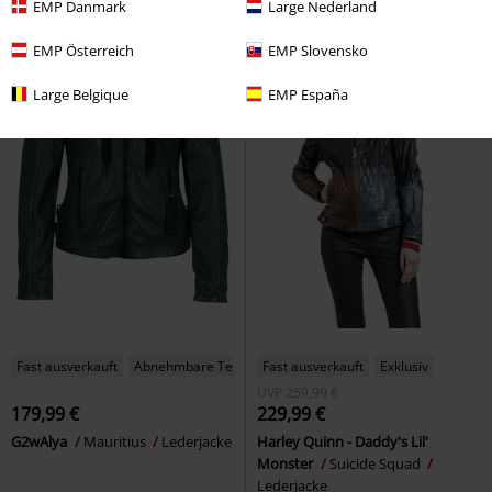
EMP Danmark
Large Nederland
EMP Österreich
EMP Slovensko
Large Belgique
EMP España
Fast ausverkauft
Abnehmbare Teile
Fast ausverkauft
Exklusiv
UVP
259,99 €
179,99 €
229,99 €
G2wAlya
Mauritius
Lederjacke
Harley Quinn - Daddy's Lil'
Monster
Suicide Squad
Lederjacke