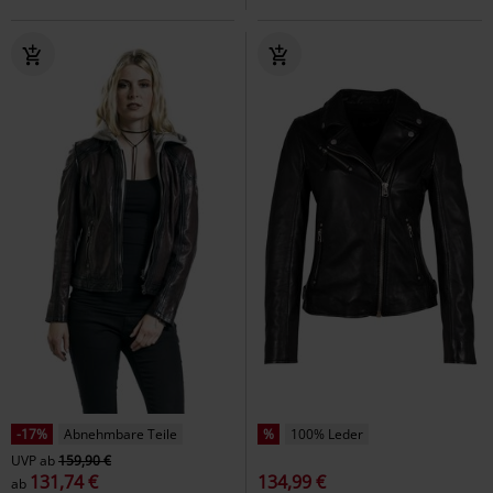
-17%
Abnehmbare Teile
%
100% Leder
UVP
ab
159,90 €
131,74 €
134,99 €
ab