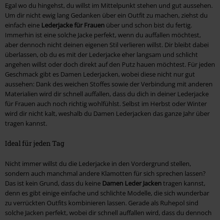
Egal wo du hingehst, du willst im Mittelpunkt stehen und gut aussehen.
Um dir nicht ewig lang Gedanken über ein Outfit zu machen, ziehst du
einfach eine
Lederjacke für Frauen
über und schon bist du fertig.
Immerhin ist eine solche Jacke perfekt, wenn du auffallen möchtest,
aber dennoch nicht deinen eigenen Stil verlieren willst. Dir bleibt dabei
überlassen, ob du es mit der Lederjacke eher langsam und schlicht
angehen willst oder doch direkt auf den Putz hauen möchtest. Für jeden
Geschmack gibt es Damen Lederjacken, wobei diese nicht nur gut
aussehen: Dank des weichen Stoffes sowie der Verbindung mit anderen
Materialien wird dir schnell auffallen, dass du dich in deiner Lederjacke
für Frauen auch noch richtig wohlfühlst. Selbst im Herbst oder Winter
wird dir nicht kalt, weshalb du Damen Lederjacken das ganze Jahr über
tragen kannst.
Ideal für jeden Tag
Nicht immer willst du die Lederjacke in den Vordergrund stellen,
sondern auch manchmal andere Klamotten für sich sprechen lassen?
Das ist kein Grund, dass du keine
Damen Leder Jacken
tragen kannst,
denn es gibt einige einfache und schlichte Modelle, die sich wunderbar
zu verrückten Outfits kombinieren lassen. Gerade als Ruhepol sind
solche Jacken perfekt, wobei dir schnell auffallen wird, dass du dennoch