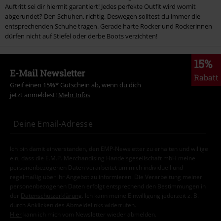
Auftritt sei dir hiermit garantiert! Jedes perfekte Outfit wird womit
abgerundet? Den Schuhen, richtig. Deswegen solltest du immer die
entsprechenden Schuhe tragen. Gerade harte Rocker und Rockerinnen
dürfen nicht auf Stiefel oder derbe Boots verzichten!
15%
E-Mail Newsletter
Rabatt
Greif einen 15%* Gutschein ab, wenn du dich
jetzt anmeldest!
Mehr Infos
Ich bin damit einverstanden, den EMP-Newsletter zu erhalten und willige
ein, dass die E.M.P. Merchandising Handelsgesellschaft mbH meine
personenbezogenen Daten verarbeitet um mich individuell und
regelmäßig über ihr Angebot zu informieren. Die Verarbeitung meiner
personenbezogenen Daten erfolgt entsprechend den Bestimmungen in
der
Datenschutzerklärung
. Ich kann meine Einwilligung jederzeit z. B.
durch Anklicken des Abmeldelinks widerrufen.
Hier
kann ich mich vom Newsletter wieder abmelden.