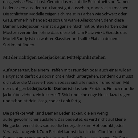
das gewisse Etwas hast. Gerade das macht die Beliebtheit von Damen
Lederjacken aus, denn du kannst gut aussehen, ohne viel zu machen.
Die schlichten Modelle zeigen sich meist in Farben wie Schwarz oder
Grau. Immerhin handelt es sich um wahre Alleskönner, denn diese
Damen Lederjacken kannst du ganz einfach mit bunten Farben oder
Mustern verbinden, ohne dass diese fehl am Platz wirkt. Gerade das
Modell Sandy ist ein wahrer Klassiker und sollte Platz in deinem
Sortiment finden.
Mit der richtigen Lederjacke im Mittelpunkt stehen
Auf Konzerten, bei einem Treffen mit Freunden oder auch einer wilden
Partynacht darfst du doch nicht einfach untergehen, sondern du musst
dich über die Masse erheben, sodass sich alle nach dir umdrehen. Mit
der richtigen
Lederjacke für Damen
ist das kein Problem. Einfach nur die
Jacke überziehen, ein lockeres T-Shirt und eine enge Hose dazu tragen
und schon ist dein lässig-cooler Look fertig.
Die perfekte Wahl sind Damen Leder Jacken, die ein wenig
außergewöhnlicher ausfallen. Das bedeutet, es wird nicht auf kleine
Hingucker verzichtet, sodass die Lederjacke zum Höhepunkt jeder
Veranstaltung wird. Zum Beispiel kannst du dich bei Cloe für coole
Fransen entscheiden, wie diese auch viele Rockstars tragen. Die Paris