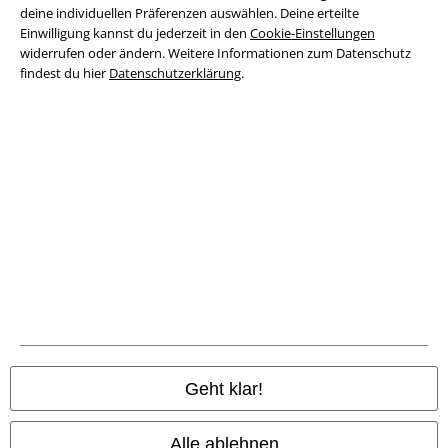
Datenschutz
deine individuellen Präferenzen auswählen. Deine erteilte
Einwilligung kannst du jederzeit in den
Cookie-Einstellungen
widerrufen oder ändern. Weitere Informationen zum Datenschutz
Entsorgung und Umweltschutz
findest du hier
Datenschutzerklärung
.
Konformitätserklärung
Information zur Barrierefreiheit
Cookie-Einstellungen
Vertrag widerrufen
Alle Preise inkl. gesetzlicher Mehrwertsteuer, zzgl.
Versandkosten
© 1986-2026 E.M.P. Merchandising HGmbH
Geht klar!
EMP Online Shops
Alle ablehnen