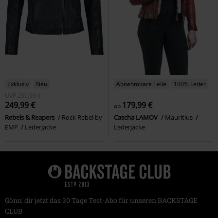
Exklusiv
Neu
Abnehmbare Teile
100% Leder
UVP
259,99 €
249,99 €
179,99 €
ab
Rebels & Reapers
Rock Rebel by
Cascha LAMOV
Mauritius
EMP
Lederjacke
Lederjacke
Gönn' dir jetzt das 30 Tage Test-Abo für unseren BACKSTAGE
CLUB