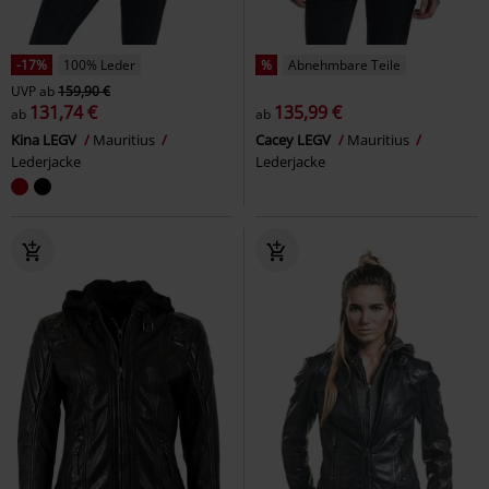
-17%
100% Leder
%
Abnehmbare Teile
UVP
ab
159,90 €
131,74 €
135,99 €
ab
ab
Kina LEGV
Mauritius
Cacey LEGV
Mauritius
Lederjacke
Lederjacke