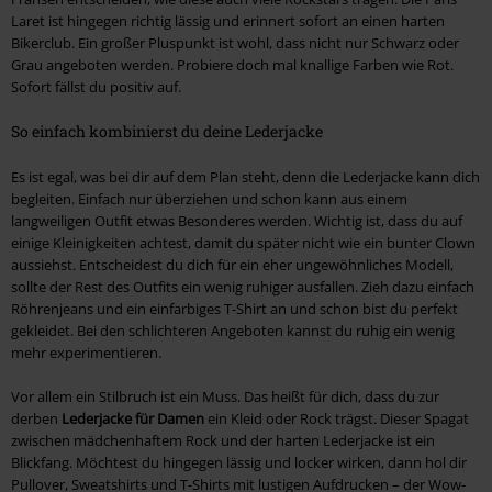
Laret ist hingegen richtig lässig und erinnert sofort an einen harten
Bikerclub. Ein großer Pluspunkt ist wohl, dass nicht nur Schwarz oder
Grau angeboten werden. Probiere doch mal knallige Farben wie Rot.
Sofort fällst du positiv auf.
So einfach kombinierst du deine Lederjacke
Es ist egal, was bei dir auf dem Plan steht, denn die Lederjacke kann dich
begleiten. Einfach nur überziehen und schon kann aus einem
langweiligen Outfit etwas Besonderes werden. Wichtig ist, dass du auf
einige Kleinigkeiten achtest, damit du später nicht wie ein bunter Clown
aussiehst. Entscheidest du dich für ein eher ungewöhnliches Modell,
sollte der Rest des Outfits ein wenig ruhiger ausfallen. Zieh dazu einfach
Röhrenjeans und ein einfarbiges T-Shirt an und schon bist du perfekt
gekleidet. Bei den schlichteren Angeboten kannst du ruhig ein wenig
mehr experimentieren.
Vor allem ein Stilbruch ist ein Muss. Das heißt für dich, dass du zur
derben
Lederjacke für Damen
ein Kleid oder Rock trägst. Dieser Spagat
zwischen mädchenhaftem Rock und der harten Lederjacke ist ein
Blickfang. Möchtest du hingegen lässig und locker wirken, dann hol dir
Pullover, Sweatshirts und T-Shirts mit lustigen Aufdrucken – der Wow-