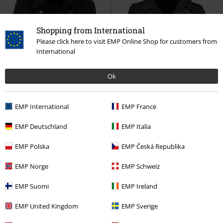
Shopping from International
Please click here to visit EMP Online Shop for customers from
International
Ok
EMP International
EMP France
EMP Deutschland
EMP Italia
Fast ausverkauft
Exklusiv
Metalldetails
EMP Polska
EMP Česká Republika
UVP
289,99 €
179,99 €
279,99 €
EMP Norge
EMP Schweiz
MWInessa
Mauritius
EMP Signature Collection
AC/DC
EMP Suomi
EMP Ireland
Lederjacke
Lederjacke
EMP United Kingdom
EMP Sverige