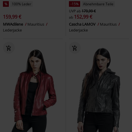
%
100% Leder
-15%
Abnehmbare Teile
UVP
ab
179,99 €
159,99 €
152,99 €
ab
MWAdilene
Mauritius
Cascha LAMOV
Mauritius
Lederjacke
Lederjacke