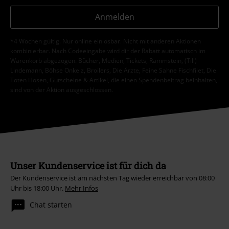
Anmelden
*4 Wochen gültig. Nur online einlösbar. Nicht mit anderen Aktionen
kombinierbar. Nach Codeeingabe wird dir der Rabatt automatisch im
Warenkorb abgezogen. Bücher, Medien, Tickets, Rammstein, (Till)
Lindemann, Böhse Onkelz, Broilers, Die Ärzte, Feine Sahne Fischfilet, Die
Toten Hosen, Gutscheine & Artikel, die einen Spendenbeitrag beinhalten,
sind von der Aktion ausgeschlossen.
Unser Kundenservice ist für dich da
Der Kundenservice ist am nächsten Tag wieder erreichbar von 08:00
Uhr bis 18:00 Uhr.
Mehr Infos
Chat starten