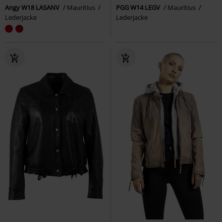
Angy W18 LASANV
Mauritius
PGG W14 LEGV
Mauritius
Lederjacke
Lederjacke