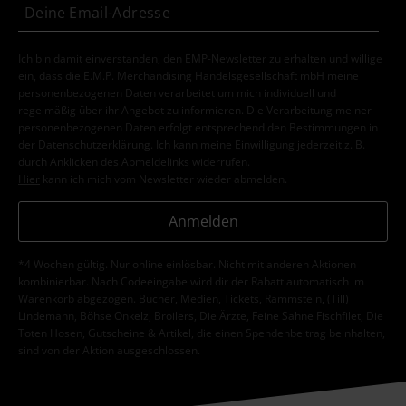
Ich bin damit einverstanden, den EMP-Newsletter zu erhalten und willige
ein, dass die E.M.P. Merchandising Handelsgesellschaft mbH meine
personenbezogenen Daten verarbeitet um mich individuell und
regelmäßig über ihr Angebot zu informieren. Die Verarbeitung meiner
personenbezogenen Daten erfolgt entsprechend den Bestimmungen in
der
Datenschutzerklärung
. Ich kann meine Einwilligung jederzeit z. B.
durch Anklicken des Abmeldelinks widerrufen.
Hier
kann ich mich vom Newsletter wieder abmelden.
Anmelden
*4 Wochen gültig. Nur online einlösbar. Nicht mit anderen Aktionen
kombinierbar. Nach Codeeingabe wird dir der Rabatt automatisch im
Warenkorb abgezogen. Bücher, Medien, Tickets, Rammstein, (Till)
Lindemann, Böhse Onkelz, Broilers, Die Ärzte, Feine Sahne Fischfilet, Die
Toten Hosen, Gutscheine & Artikel, die einen Spendenbeitrag beinhalten,
sind von der Aktion ausgeschlossen.