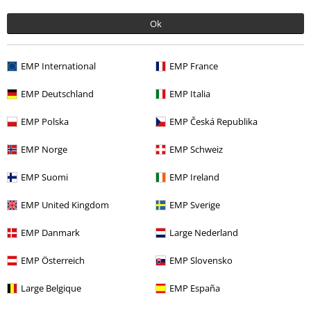
BSC Mitgliedschaft kündigen
Ok
Zahlungsarten
EMP International
EMP France
EMP Deutschland
EMP Italia
Angebote für dich
EMP Polska
EMP Česká Republika
Magazin
EMP Norge
EMP Schweiz
Gewinnspiele
EMP Suomi
EMP Ireland
EMP Gutscheine bestellen
EMP United Kingdom
EMP Sverige
EMP Backstage Club
EMP Danmark
Large Nederland
Studentenrabatt
EMP Österreich
EMP Slovensko
Large Belgique
EMP España
Über EMP