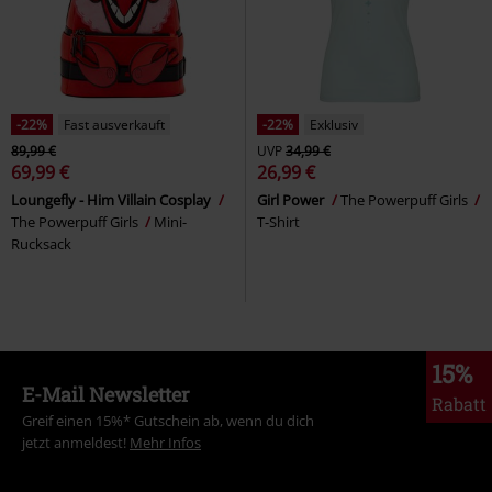
-22%
Fast ausverkauft
-22%
Exklusiv
89,99 €
UVP
34,99 €
69,99 €
26,99 €
Loungefly - Him Villain Cosplay
Girl Power
The Powerpuff Girls
The Powerpuff Girls
Mini-
T-Shirt
Rucksack
15%
E-Mail Newsletter
Rabatt
Greif einen 15%* Gutschein ab, wenn du dich
jetzt anmeldest!
Mehr Infos