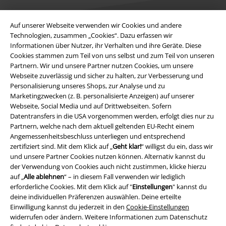
Auf unserer Webseite verwenden wir Cookies und andere
Technologien, zusammen „Cookies“. Dazu erfassen wir
Informationen über Nutzer, ihr Verhalten und ihre Geräte. Diese
Rechtliches
Cookies stammen zum Teil von uns selbst und zum Teil von unseren
Partnern. Wir und unsere Partner nutzen Cookies, um unsere
AGB
Webseite zuverlässig und sicher zu halten, zur Verbesserung und
Personalisierung unseres Shops, zur Analyse und zu
Impressum
Marketingzwecken (z. B. personalisierte Anzeigen) auf unserer
Webseite, Social Media und auf Drittwebseiten. Sofern
Datenschutz
Datentransfers in die USA vorgenommen werden, erfolgt dies nur zu
Partnern, welche nach dem aktuell geltenden EU-Recht einem
Entsorgung und Umweltschutz
Angemessenheitsbeschluss unterliegen und entsprechend
zertifiziert sind. Mit dem Klick auf „
Geht klar!
“ willigst du ein, dass wir
und unsere Partner Cookies nutzen können. Alternativ kannst du
Konformitätserklärung
der Verwendung von Cookies auch nicht zustimmen, klicke hierzu
auf „
Alle ablehnen
“ – in diesem Fall verwenden wir lediglich
Information zur Barrierefreiheit
erforderliche Cookies. Mit dem Klick auf "
Einstellungen
" kannst du
deine individuellen Präferenzen auswählen. Deine erteilte
Cookie-Einstellungen
Einwilligung kannst du jederzeit in den
Cookie-Einstellungen
widerrufen oder ändern. Weitere Informationen zum Datenschutz