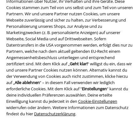
Informationen über Nutzer, ihr Verhalten und ihre Geräte. Diese
Cookies stammen zum Teil von uns selbst und zum Teil von unseren
Rechtliches
Partnern. Wir und unsere Partner nutzen Cookies, um unsere
Webseite zuverlässig und sicher zu halten, zur Verbesserung und
AGB
Personalisierung unseres Shops, zur Analyse und zu
Marketingzwecken (z. B. personalisierte Anzeigen) auf unserer
Impressum
Webseite, Social Media und auf Drittwebseiten. Sofern
Datentransfers in die USA vorgenommen werden, erfolgt dies nur zu
Datenschutz
Partnern, welche nach dem aktuell geltenden EU-Recht einem
Angemessenheitsbeschluss unterliegen und entsprechend
zertifiziert sind. Mit dem Klick auf „
Geht klar!
“ willigst du ein, dass wir
Entsorgung und Umweltschutz
und unsere Partner Cookies nutzen können. Alternativ kannst du
der Verwendung von Cookies auch nicht zustimmen, klicke hierzu
Konformitätserklärung
auf „
Alle ablehnen
“ – in diesem Fall verwenden wir lediglich
erforderliche Cookies. Mit dem Klick auf "
Einstellungen
" kannst du
Information zur Barrierefreiheit
deine individuellen Präferenzen auswählen. Deine erteilte
Einwilligung kannst du jederzeit in den
Cookie-Einstellungen
Cookie-Einstellungen
widerrufen oder ändern. Weitere Informationen zum Datenschutz
findest du hier
Datenschutzerklärung
.
Vertrag widerrufen
Alle Preise inkl. gesetzlicher Mehrwertsteuer, zzgl.
Versandkosten