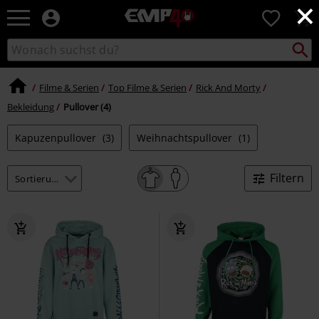
×
EMP
0
Merchandise
-
Packst
Katalog
suchen
Fanartikel
durchsuchen
Shop
für
Filme & Serien
Top Filme & Serien
Rick And Morty
Rock
Bekleidung
Pullover (4)
&
Entertainment
Kapuzenpullover
(3)
Weihnachtspullover
(1)
Filtern