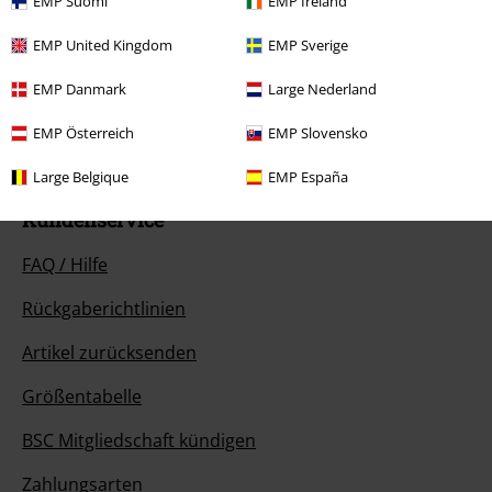
EMP Suomi
EMP Ireland
Unser Kundenservice ist für dich da
EMP United Kingdom
EMP Sverige
Ja, unser Kundenservice ist heute wieder erreichbar von 08:00 Uhr bis
18:00 Uhr.
Mehr Infos
EMP Danmark
Large Nederland
Chat starten
EMP Österreich
EMP Slovensko
Large Belgique
EMP España
Kundenservice
FAQ / Hilfe
Rückgaberichtlinien
Artikel zurücksenden
Größentabelle
BSC Mitgliedschaft kündigen
Zahlungsarten