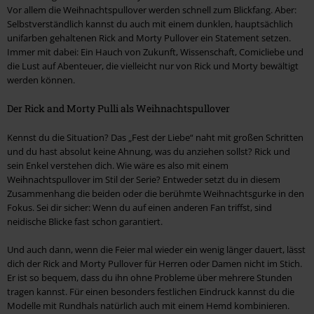
Vor allem die Weihnachtspullover werden schnell zum Blickfang. Aber:
Selbstverständlich kannst du auch mit einem dunklen, hauptsächlich
unifarben gehaltenen Rick and Morty Pullover ein Statement setzen.
Immer mit dabei: Ein Hauch von Zukunft, Wissenschaft, Comicliebe und
die Lust auf Abenteuer, die vielleicht nur von Rick und Morty bewältigt
werden können.
Der Rick and Morty Pulli als Weihnachtspullover
Kennst du die Situation? Das „Fest der Liebe“ naht mit großen Schritten
und du hast absolut keine Ahnung, was du anziehen sollst? Rick und
sein Enkel verstehen dich. Wie wäre es also mit einem
Weihnachtspullover im Stil der Serie? Entweder setzt du in diesem
Zusammenhang die beiden oder die berühmte Weihnachtsgurke in den
Fokus. Sei dir sicher: Wenn du auf einen anderen Fan triffst, sind
neidische Blicke fast schon garantiert.
Und auch dann, wenn die Feier mal wieder ein wenig länger dauert, lässt
dich der Rick and Morty Pullover für Herren oder Damen nicht im Stich.
Er ist so bequem, dass du ihn ohne Probleme über mehrere Stunden
tragen kannst. Für einen besonders festlichen Eindruck kannst du die
Modelle mit Rundhals natürlich auch mit einem Hemd kombinieren.