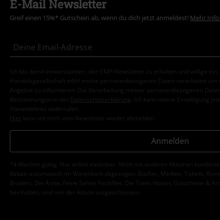
E-Mail Newsletter
Greif einen 15%* Gutschein ab, wenn du dich jetzt anmeldest!
Mehr Info
Ich bin damit einverstanden, den EMP-Newsletter zu erhalten und willige ein
Handelsgesellschaft mbH meine personenbezogenen Daten verarbeitet um mi
Angebot zu informieren. Die Verarbeitung meiner personenbezogenen Daten
Bestimmungen in der
Datenschutzerklärung
. Ich kann meine Einwilligung jed
Abmeldelinks widerrufen.
Hier
kann ich mich vom Newsletter wieder abmelden.
Anmelden
*4 Wochen gültig. Nur online einlösbar. Nicht mit anderen Aktionen kombini
Rabatt automatisch im Warenkorb abgezogen. Bücher, Medien, Tickets, Ramms
Broilers, Die Ärzte, Feine Sahne Fischfilet, Die Toten Hosen, Gutscheine & Ar
beinhalten, sind von der Aktion ausgeschlossen.