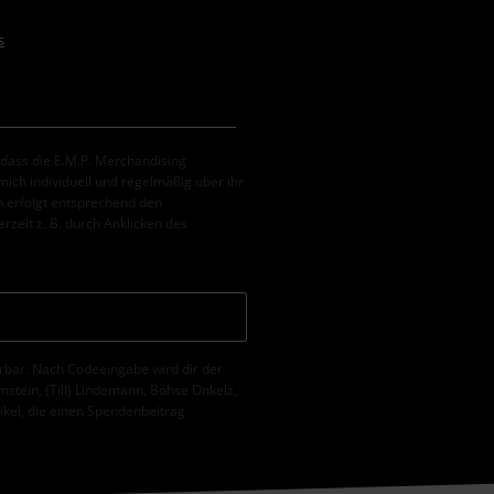
s
, dass die E.M.P. Merchandising
ch individuell und regelmäßig über ihr
 erfolgt entsprechend den
erzeit z. B. durch Anklicken des
erbar. Nach Codeeingabe wird dir der
tein, (Till) Lindemann, Böhse Onkelz,
tikel, die einen Spendenbeitrag