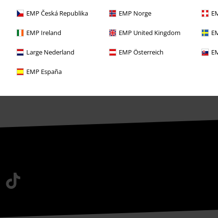
EMP Backstage Club
EMP Česká Republika
EMP Norge
EM
Studentenrabatt
EMP Ireland
EMP United Kingdom
EM
Large Nederland
EMP Österreich
EM
EMP España