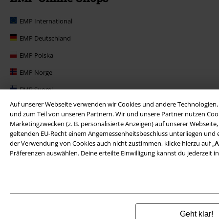
EMP International
EMP Deutschland
EMP Polska
EMP Norge
EMP Suomi
Auf unserer Webseite verwenden wir Cookies und andere Technologien, 
EMP United Kingdom
und zum Teil von unseren Partnern. Wir und unsere Partner nutzen Cook
Marketingzwecken (z. B. personalisierte Anzeigen) auf unserer Webseite
EMP Danmark
geltenden EU-Recht einem Angemessenheitsbeschluss unterliegen und ents
EMP Österreich
der Verwendung von Cookies auch nicht zustimmen, klicke hierzu auf „
A
Präferenzen auswählen. Deine erteilte Einwilligung kannst du jederzeit i
Large Belgique
Geht klar!