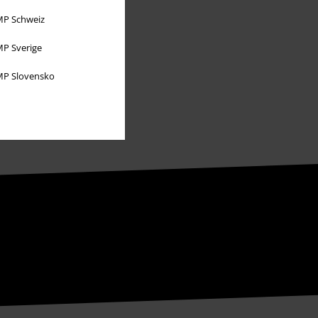
Nachhaltigkeit
P Schweiz
Jobs bei EMP
P Sverige
P Slovensko