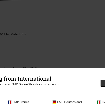
:00 Uhr.
Mehr Infos
Angebote für dich
 from International
Magazin
re to visit EMP Online Shop for customers from
Gewinnspiele
EMP Gutscheine bestellen
EMP France
EMP Deutschland
EM