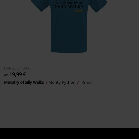
UVP
ab
24,99 €
19,99 €
ab
Ministry of Silly Walks
Monty Python
T-Shirt