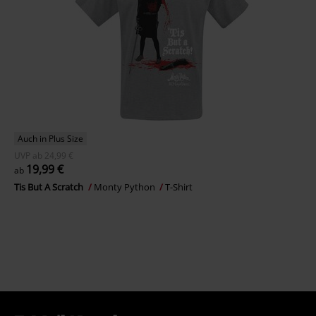
Auch in Plus Size
UVP
ab
24,99 €
19,99 €
ab
Tis But A Scratch
Monty Python
T-Shirt