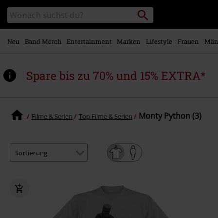
Zum
Packstation
Katalog
Hauptinhalt
suchen
durchsuchen
springen
Neu
Band Merch
Entertainment
Marken
Lifestyle
Frauen
Män
Spare bis zu 70% und 15% EXTRA*
Monty Python (3)
Filme & Serien
Top Filme & Serien