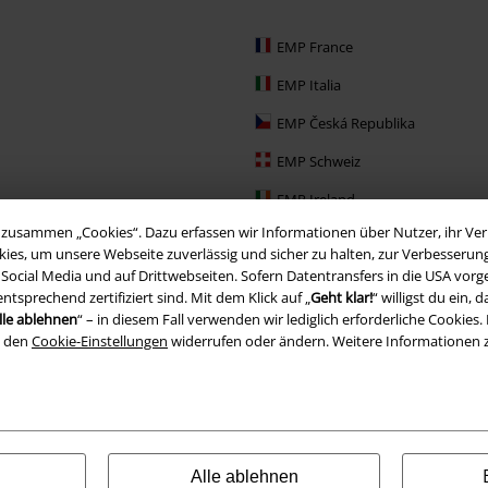
EMP France
EMP Italia
EMP Česká Republika
EMP Schweiz
EMP Ireland
zusammen „Cookies“. Dazu erfassen wir Informationen über Nutzer, ihr Verh
EMP Sverige
ies, um unsere Webseite zuverlässig und sicher zu halten, zur Verbesserun
, Social Media und auf Drittwebseiten. Sofern Datentransfers in die USA vo
Large Nederland
prechend zertifiziert sind. Mit dem Klick auf „
Geht klar!
“ willigst du ein
EMP Slovensko
lle ablehnen
“ – in diesem Fall verwenden wir lediglich erforderliche Cookies. 
n den
Cookie-Einstellungen
widerrufen oder ändern. Weitere Informationen 
EMP España
Alle ablehnen