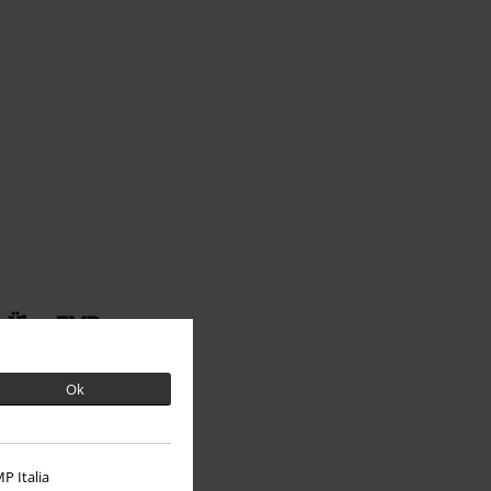
Über EMP
EMP Events
Ok
Partnerprogramm
EMP Stores
P Italia