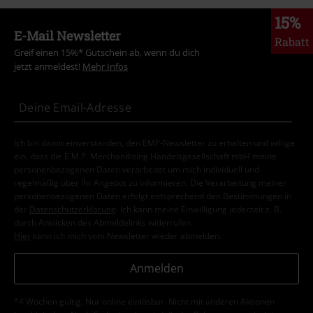
15%
E-Mail Newsletter
Rabatt
Greif einen 15%* Gutschein ab, wenn du dich
jetzt anmeldest!
Mehr Infos
Ich bin damit einverstanden, den EMP-Newsletter zu erhalten und willige
ein, dass die E.M.P. Merchandising Handelsgesellschaft mbH meine
personenbezogenen Daten verarbeitet um mich individuell und
regelmäßig über ihr Angebot zu informieren. Die Verarbeitung meiner
personenbezogenen Daten erfolgt entsprechend den Bestimmungen in
der
Datenschutzerklärung
. Ich kann meine Einwilligung jederzeit z. B.
durch Anklicken des Abmeldelinks widerrufen.
Hier
kann ich mich vom Newsletter wieder abmelden.
Anmelden
*4 Wochen gültig. Nur online einlösbar. Nicht mit anderen Aktionen