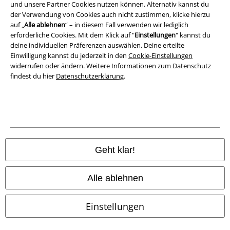
Konformitätserklärung
und unsere Partner Cookies nutzen können. Alternativ kannst du
der Verwendung von Cookies auch nicht zustimmen, klicke hierzu
auf „
Alle ablehnen
“ – in diesem Fall verwenden wir lediglich
Information zur Barrierefreiheit
erforderliche Cookies. Mit dem Klick auf "
Einstellungen
" kannst du
deine individuellen Präferenzen auswählen. Deine erteilte
Cookie-Einstellungen
Einwilligung kannst du jederzeit in den
Cookie-Einstellungen
widerrufen oder ändern. Weitere Informationen zum Datenschutz
Vertrag widerrufen
findest du hier
Datenschutzerklärung
.
Alle Preise inkl. gesetzlicher Mehrwertsteuer, zzgl.
Versandkosten
© 1986-2026 E.M.P. Merchandising HGmbH
Geht klar!
EMP Online Shops
Alle ablehnen
EMP International
Einstellungen
EMP France
EMP Deutschland