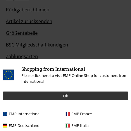
Rückgaberichtlinien
Artikel zurücksenden
Größentabelle
BSC Mitgliedschaft kündigen
Zahlungsarten
Shopping from International
Please click here to visit EMP Online Shop for customers from
International
Angebote für dich
Magazin
Ok
Gewinnspiele
EMP International
EMP France
EMP Gutscheine bestellen
EMP Deutschland
EMP Italia
EMP Backstage Club