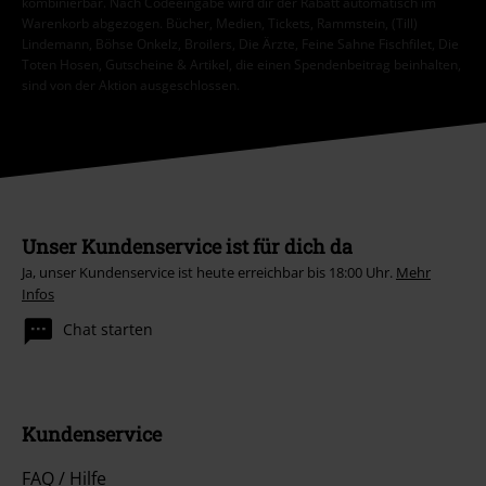
kombinierbar. Nach Codeeingabe wird dir der Rabatt automatisch im
Warenkorb abgezogen. Bücher, Medien, Tickets, Rammstein, (Till)
Lindemann, Böhse Onkelz, Broilers, Die Ärzte, Feine Sahne Fischfilet, Die
Toten Hosen, Gutscheine & Artikel, die einen Spendenbeitrag beinhalten,
sind von der Aktion ausgeschlossen.
Unser Kundenservice ist für dich da
Ja, unser Kundenservice ist heute erreichbar bis 18:00 Uhr.
Mehr
Infos
Chat starten
Kundenservice
FAQ / Hilfe