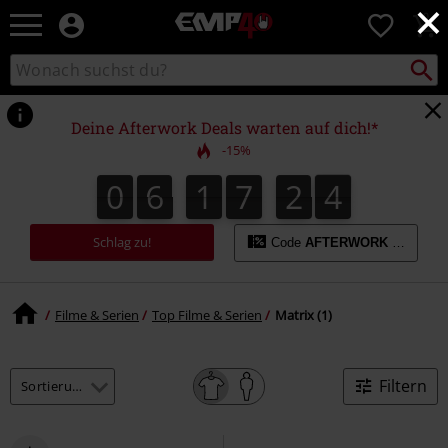
×
EMP
0
Merchandise
-
Packst
Katalog
suchen
Fanartikel
durchsuchen
Shop
für
Deine Afterwork Deals warten auf dich!*
Rock
-15%
&
Entertainment
0
6
1
7
2
4
0
6
1
7
2
3
5
3
4
Schlag zu!
Code
AFTERWORK
kopieren
Filme & Serien
Top Filme & Serien
Matrix (1)
Filtern