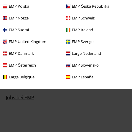
EMP Polska
EMP Česká Republika
Studentenrabatt
EMP Norge
EMP Schweiz
EMP Suomi
EMP Ireland
Über EMP
EMP United Kingdom
EMP Sverige
EMP Events
EMP Danmark
Large Nederland
Partnerprogramm
EMP Österreich
EMP Slovensko
EMP Stores
Large Belgique
EMP España
Nachhaltigkeit
Jobs bei EMP