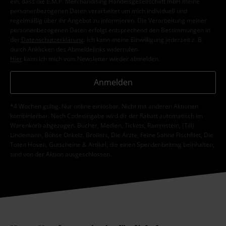
ein, dass die E.M.P. Merchandising Handelsgesellschaft mbH meine
personenbezogenen Daten verarbeitet um mich individuell und
regelmäßig über ihr Angebot zu informieren. Die Verarbeitung meiner
personenbezogenen Daten erfolgt entsprechend den Bestimmungen in
der
Datenschutzerklärung
. Ich kann meine Einwilligung jederzeit z. B.
durch Anklicken des Abmeldelinks widerrufen.
Hier
kann ich mich vom Newsletter wieder abmelden.
Anmelden
*4 Wochen gültig. Nur online einlösbar. Nicht mit anderen Aktionen
kombinierbar. Nach Codeeingabe wird dir der Rabatt automatisch im
Warenkorb abgezogen. Bücher, Medien, Tickets, Rammstein, (Till)
Lindemann, Böhse Onkelz, Broilers, Die Ärzte, Feine Sahne Fischfilet, Die
Toten Hosen, Gutscheine & Artikel, die einen Spendenbeitrag beinhalten,
sind von der Aktion ausgeschlossen.