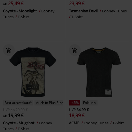
25,49 €
23,99 €
ab
Coyote - Moonlight
Looney
Tasmanian Devil
Looney Tunes
Tunes
T-Shirt
T-Shirt
Fast ausverkauft
Auch in Plus Size
-45%
Exklusiv
UVP
ab
29,99 €
UVP
34,99 €
19,99 €
18,99 €
ab
Coyote - Mugshot
Looney
ACME
Looney Tunes
T-Shirt
Tunes
T-Shirt