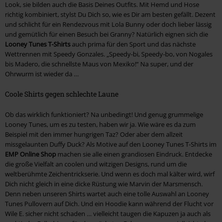
Look, sie bilden auch die Basis Deines Outfits. Mit Hemd und Hose
richtig kombiniert, stylst Du Dich so, wie es Dir am besten gefällt. Dezent
und schlicht für ein Rendezvous mit Lola Bunny oder doch lieber lässig
und gemütlich für einen Besuch bei Granny? Natürlich eignen sich die
Looney Tunes T-Shirts
auch prima für den Sport und das nächste
Wettrennen mit Speedy Gonzales. „Speedy-bi, Speedy-bo, von Nogales
bis Madero, die schnellste Maus von Mexiko!“ Na super, und der
Ohrwurm ist wieder da …
Coole Shirts gegen schlechte Laune
Ob das wirklich funktioniert? Na unbedingt! Und genug grummelige
Looney Tunes, um es zu testen, haben wir ja. Wie wäre es da zum
Beispiel mit den immer hungrigen Taz? Oder aber dem allzeit
missgelaunten Duffy Duck? Als Motive auf den Looney Tunes T-Shirts im
EMP Online Shop
machen sie alle einen grandiosen Eindruck. Entdecke
die große Vielfalt an coolen und witzigen Designs, rund um die
weltberühmte Zeichentrickserie. Und wenn es doch mal kälter wird, wirf
Dich nicht gleich in eine dicke Rüstung wie Marvin der Marsmensch.
Denn neben unseren Shirts wartet auch eine tolle Auswahl an Looney
Tunes Pullovern auf Dich. Und ein Hoodie kann während der Flucht vor
Wile E. sicher nicht schaden … vielleicht taugen die Kapuzen ja auch als