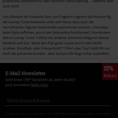
praktische Fallschirme für den nächsten Felsvorsprung … vielleicht aber
auch nicht.
Von Silvester bis Yosemite Sam, von Foghorn Leghorn bis Petunia Pig,
die Looney Tunes beweisen stets aufs Neue, dass auch die
verrücktesten Figuren miteinander auskommen können. Und wieso
beim Style aufhören, was in der Serie prima funktioniert? Kombiniere
Deine Looney Tunes T-Shirts mit anderen Zeichentrickfiguren Deiner
Kindheit und lass´ dabei den Flair guter Laune durch Dein Outfit
strahlen. Rundhals oder V-Ausschnitt? T-Shirt oder Top? Fehlt Dir nur
noch die passende Karotte – aber da kann Dir Bugs sicher aushelfen!
15%
E-Mail Newsletter
Rabatt
Greif einen 15%* Gutschein ab, wenn du dich
jetzt anmeldest!
Mehr Infos
Ich bin damit einverstanden, den EMP-Newsletter zu erhalten und willige