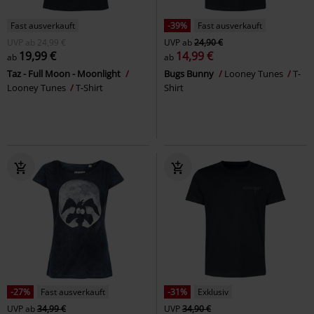
Fast ausverkauft
-39%
Fast ausverkauft
UVP
ab
24,99 €
UVP
ab
24,90 €
19,99 €
14,99 €
ab
ab
Taz - Full Moon - Moonlight
Bugs Bunny
Looney Tunes
T-
Looney Tunes
T-Shirt
Shirt
-27%
Fast ausverkauft
-31%
Exklusiv
UVP
ab
34,99 €
UVP
34,90 €