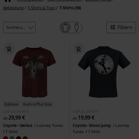
Bekleidung
T-Shirts & Tops
T-Shirts (39)
Filtern
Exklusiv
Auch in Plus Size
UVP
ab
34,99 €
UVP
ab
24,99 €
29,99 €
19,99 €
ab
ab
Coyote - Genius
Looney Tunes
Coyote - Moon Jump
Looney
T-Shirt
Tunes
T-Shirt