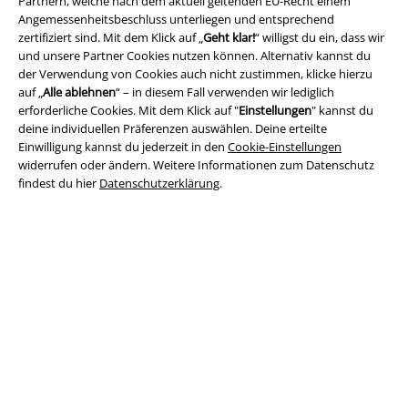
Partnern, welche nach dem aktuell geltenden EU-Recht einem
Rechtliches
Angemessenheitsbeschluss unterliegen und entsprechend
zertifiziert sind. Mit dem Klick auf „
Geht klar!
“ willigst du ein, dass wir
AGB
und unsere Partner Cookies nutzen können. Alternativ kannst du
der Verwendung von Cookies auch nicht zustimmen, klicke hierzu
Impressum
auf „
Alle ablehnen
“ – in diesem Fall verwenden wir lediglich
erforderliche Cookies. Mit dem Klick auf "
Einstellungen
" kannst du
deine individuellen Präferenzen auswählen. Deine erteilte
Datenschutz
Einwilligung kannst du jederzeit in den
Cookie-Einstellungen
widerrufen oder ändern. Weitere Informationen zum Datenschutz
Entsorgung und Umweltschutz
findest du hier
Datenschutzerklärung
.
Konformitätserklärung
Information zur Barrierefreiheit
Cookie-Einstellungen
Vertrag widerrufen
Alle Preise inkl. gesetzlicher Mehrwertsteuer, zzgl.
Versandkosten
© 1986-2026 E.M.P. Merchandising HGmbH