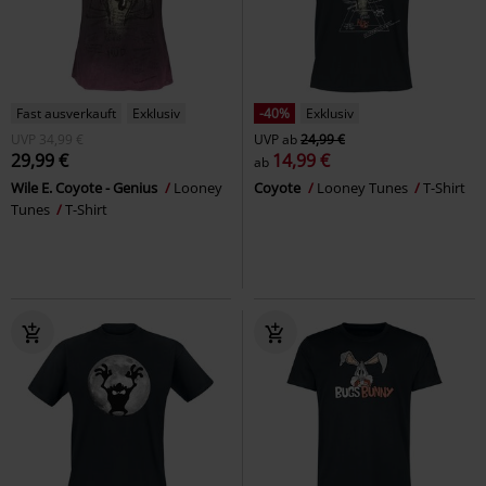
Fast ausverkauft
Exklusiv
-40%
Exklusiv
UVP
34,99 €
UVP
ab
24,99 €
29,99 €
14,99 €
ab
Wile E. Coyote - Genius
Looney
Coyote
Looney Tunes
T-Shirt
Tunes
T-Shirt