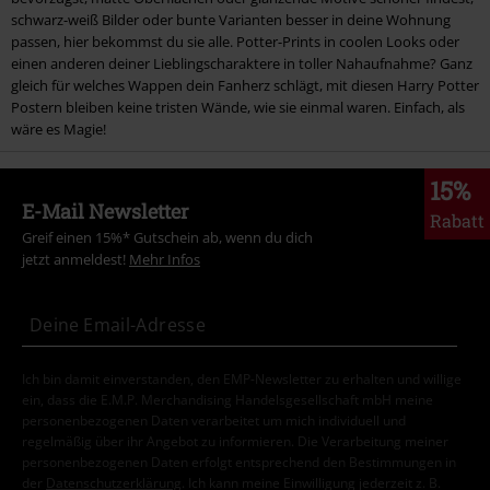
schwarz-weiß Bilder oder bunte Varianten besser in deine Wohnung
passen, hier bekommst du sie alle. Potter-Prints in coolen Looks oder
einen anderen deiner Lieblingscharaktere in toller Nahaufnahme? Ganz
gleich für welches Wappen dein Fanherz schlägt, mit diesen Harry Potter
Postern bleiben keine tristen Wände, wie sie einmal waren. Einfach, als
wäre es Magie!
15%
E-Mail Newsletter
Rabatt
Greif einen 15%* Gutschein ab, wenn du dich
jetzt anmeldest!
Mehr Infos
Ich bin damit einverstanden, den EMP-Newsletter zu erhalten und willige
ein, dass die E.M.P. Merchandising Handelsgesellschaft mbH meine
personenbezogenen Daten verarbeitet um mich individuell und
regelmäßig über ihr Angebot zu informieren. Die Verarbeitung meiner
personenbezogenen Daten erfolgt entsprechend den Bestimmungen in
der
Datenschutzerklärung
. Ich kann meine Einwilligung jederzeit z. B.