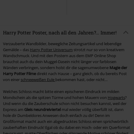
Harry Potter Poster, nach all den Jahren?… Immer!
Verzauberte Wandbilder, bewegliche Zeitungsartikel und lebendige
Gemälde – das
Harry Potter Universum
strotzt nur so von kreativem
Wandschmuck. Und mit den Postern aus dem EMP Online Shop
brauchst auch du dein Muggel-Dasein nicht länger vor farblosen
Wänden verbringen, sondern holst dir die sagenumwobene
Magie der
Harry Potter Filme
direkt nach Hause – ganz gleich, ob du bereits Post
von einer
schneeweißen Eule
bekommen hast, oder nicht…
Welches Schloss macht bitte einen epischeren Eindruck im milden
Mondschein als die spitzen Türme und hohen Mauern von
Hogwarts
?
Und wenn du die Zauberschule schon nicht besuchen kannst, weil der
Express am
Gleis neundreiviertel
mal wieder völlig überfüllt ist, dann
hole dir Dumbeldores Anwesen doch einfach zu dir! Denn im
Großformat macht auch ein abgedrucktes Schloss einen sprichwörtlich
zauberhaften Eindruck! Egal ob du dabei ein Hoch- oder ein Querformat
bevorzugst, matte Oberflächen oder glänzende Motive schöner findest,