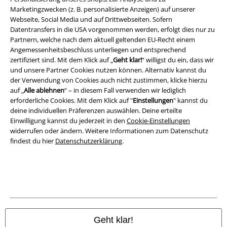
Impressum
Marketingzwecken (z. B. personalisierte Anzeigen) auf unserer
Webseite, Social Media und auf Drittwebseiten. Sofern
Datenschutz
Datentransfers in die USA vorgenommen werden, erfolgt dies nur zu
Partnern, welche nach dem aktuell geltenden EU-Recht einem
Angemessenheitsbeschluss unterliegen und entsprechend
Entsorgung und Umweltschutz
zertifiziert sind. Mit dem Klick auf „
Geht klar!
“ willigst du ein, dass wir
und unsere Partner Cookies nutzen können. Alternativ kannst du
Konformitätserklärung
der Verwendung von Cookies auch nicht zustimmen, klicke hierzu
auf „
Alle ablehnen
“ – in diesem Fall verwenden wir lediglich
Information zur Barrierefreiheit
erforderliche Cookies. Mit dem Klick auf "
Einstellungen
" kannst du
deine individuellen Präferenzen auswählen. Deine erteilte
Cookie-Einstellungen
Einwilligung kannst du jederzeit in den
Cookie-Einstellungen
widerrufen oder ändern. Weitere Informationen zum Datenschutz
findest du hier
Datenschutzerklärung
.
Vertrag widerrufen
Alle Preise inkl. gesetzlicher Mehrwertsteuer, zzgl.
Versandkosten
© 1986-2026 E.M.P. Merchandising HGmbH
Geht klar!