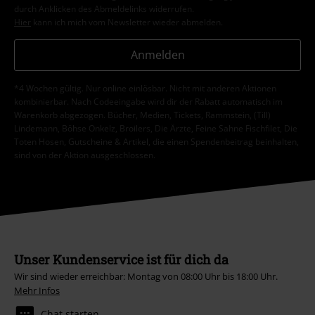
durch Anklicken des Abmeldelinks widerrufen.
Hier
kann ich mich vom Newsletter wieder abmelden.
Anmelden
*4 Wochen gültig. Nur online einlösbar. Nicht mit anderen Aktionen
kombinierbar. Nach Codeeingabe wird dir der Rabatt automatisch im
Warenkorb abgezogen. Bücher, Medien, Tickets, Rammstein, (Till)
Lindemann, Böhse Onkelz, Broilers, Die Ärzte, Feine Sahne Fischfilet, Die
Toten Hosen, Gutscheine & Artikel, die einen Spendenbeitrag beinhalten,
sind von der Aktion ausgeschlossen.
Unser Kundenservice ist für dich da
Wir sind wieder erreichbar: Montag von 08:00 Uhr bis 18:00 Uhr.
Mehr Infos
Chat starten