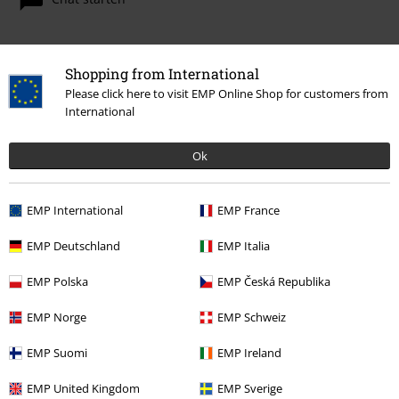
Shopping from International
Kundenservice
Please click here to visit EMP Online Shop for customers from
International
FAQ / Hilfe
Rückgaberichtlinien
Ok
Artikel zurücksenden
EMP International
EMP France
Größentabelle
EMP Deutschland
EMP Italia
BSC Mitgliedschaft kündigen
EMP Polska
EMP Česká Republika
Zahlungsarten
EMP Norge
EMP Schweiz
EMP Suomi
EMP Ireland
Angebote für dich
EMP United Kingdom
EMP Sverige