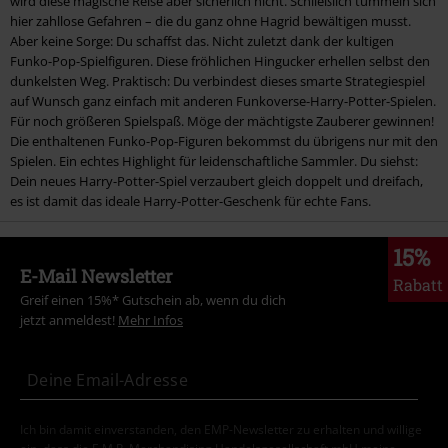
wird diese magische Reise aber sicherlich nicht. Schließlich tummeln sich
hier zahllose Gefahren – die du ganz ohne Hagrid bewältigen musst.
Aber keine Sorge: Du schaffst das. Nicht zuletzt dank der kultigen
Funko-Pop-Spielfiguren. Diese fröhlichen Hingucker erhellen selbst den
dunkelsten Weg. Praktisch: Du verbindest dieses smarte Strategiespiel
auf Wunsch ganz einfach mit anderen Funkoverse-Harry-Potter-Spielen.
Für noch größeren Spielspaß. Möge der mächtigste Zauberer gewinnen!
Die enthaltenen Funko-Pop-Figuren bekommst du übrigens nur mit den
Spielen. Ein echtes Highlight für leidenschaftliche Sammler. Du siehst:
Dein neues Harry-Potter-Spiel verzaubert gleich doppelt und dreifach,
es ist damit das ideale Harry-Potter-Geschenk für echte Fans.
15%
E-Mail Newsletter
Rabatt
Greif einen 15%* Gutschein ab, wenn du dich
jetzt anmeldest!
Mehr Infos
Ich bin damit einverstanden, den EMP-Newsletter zu erhalten und willige