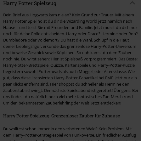
Harry Potter Spielzeug
Dein Brief aus Hogwarts kam nie an? Kein Grund zur Trauer. Mit einem
Harry Potter Spiel holst du dir die Wizarding World jetzt nämlich nach
Hause – und teilst Sie mit Freunden und Familie. Jetzt musst du dich nur
noch für deine Rolle entscheiden. Harry oder Draco? Hermine oder Ron?
Dumbledore oder Voldemort? Du hast die Wahl. Schlüpf in die Haut
deiner Lieblingsfigur, erkunde das grenzenlose Harry-Potter-Universum
und beweise Geschick sowie Köpfchen. So nah kamst du dem Zauber
noch nie. Du wirst sehen: Hier ist Spielspaß vorprogrammiert. Das Beste:
Harry-Potter-Brettspiele, Quizze, Kartenspiele und Harry-Potter-Puzzle
begeistern sowohl Potterheads als auch Muggel jeder Altersklasse. Wie
gut, dass diese lizensierten Harry-Potter-Fanartikel bei EMP jetzt nur ein
paar Klicks entfernt sind. Hier shoppst du schneller als Hermine den
Zauberstab schwingt. Der nächste Spieleabend ist gerettet! Übrigens: Bei
uns findest du natürlich noch viel mehr fantastisches Fan-Merch rund
um den bekanntesten Zauberlehrling der Welt. Jetzt entdecken!
Harry Potter Spielzeug: Grenzenloser Zauber für Zuhause
Du wolltest schon immer in den verbotenen Wald? Kein Problem. Mit
dem Harry-Potter-Strategiespiel von Funkoverse. Ein friedlicher Ausflug