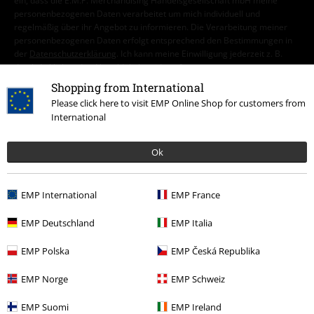
ein, dass die E.M.P. Merchandising Handelsgesellschaft mbH meine
personenbezogenen Daten verarbeitet um mich individuell und
regelmäßig über ihr Angebot zu informieren. Die Verarbeitung meiner
personenbezogenen Daten erfolgt entsprechend den Bestimmungen in
der
Datenschutzerklärung
. Ich kann meine Einwilligung jederzeit z. B.
durch Anklicken des Abmeldelinks widerrufen.
Hier
kann ich mich vom Newsletter wieder abmelden.
Shopping from International
Please click here to visit EMP Online Shop for customers from
Anmelden
International
*4 Wochen gültig. Nur online einlösbar. Nicht mit anderen Aktionen
Ok
kombinierbar. Nach Codeeingabe wird dir der Rabatt automatisch im
Warenkorb abgezogen. Bücher, Medien, Tickets, Rammstein, (Till)
Lindemann, Böhse Onkelz, Broilers, Die Ärzte, Feine Sahne Fischfilet, Die
EMP International
EMP France
Toten Hosen, Gutscheine & Artikel, die einen Spendenbeitrag beinhalten,
sind von der Aktion ausgeschlossen.
EMP Deutschland
EMP Italia
EMP Polska
EMP Česká Republika
EMP Norge
EMP Schweiz
EMP Suomi
EMP Ireland