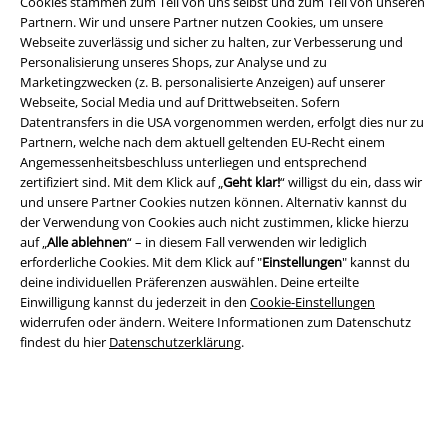
Cookies stammen zum Teil von uns selbst und zum Teil von unseren
Rechtliches
Partnern. Wir und unsere Partner nutzen Cookies, um unsere
Webseite zuverlässig und sicher zu halten, zur Verbesserung und
AGB
Personalisierung unseres Shops, zur Analyse und zu
Marketingzwecken (z. B. personalisierte Anzeigen) auf unserer
Impressum
Webseite, Social Media und auf Drittwebseiten. Sofern
Datentransfers in die USA vorgenommen werden, erfolgt dies nur zu
Datenschutz
Partnern, welche nach dem aktuell geltenden EU-Recht einem
Angemessenheitsbeschluss unterliegen und entsprechend
zertifiziert sind. Mit dem Klick auf „
Geht klar!
“ willigst du ein, dass wir
Entsorgung und Umweltschutz
und unsere Partner Cookies nutzen können. Alternativ kannst du
der Verwendung von Cookies auch nicht zustimmen, klicke hierzu
Konformitätserklärung
auf „
Alle ablehnen
“ – in diesem Fall verwenden wir lediglich
erforderliche Cookies. Mit dem Klick auf "
Einstellungen
" kannst du
Information zur Barrierefreiheit
deine individuellen Präferenzen auswählen. Deine erteilte
Einwilligung kannst du jederzeit in den
Cookie-Einstellungen
Cookie-Einstellungen
widerrufen oder ändern. Weitere Informationen zum Datenschutz
findest du hier
Datenschutzerklärung
.
Vertrag widerrufen
Alle Preise inkl. gesetzlicher Mehrwertsteuer, zzgl.
Versandkosten
© 1986-2026 E.M.P. Merchandising HGmbH