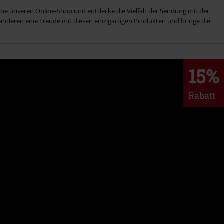
he unseren Online-Shop und entdecke die Vielfalt der Sendung mit der
nderen eine Freude mit diesen einzigartigen Produkten und bringe die
15%
Rabatt