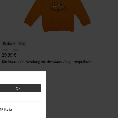
Exklusiv
Kids
UVP
39,90 €
29,99 €
Die Maus
Die Sendung mit der Maus
Kapuzenpullover
Ok
P Italia