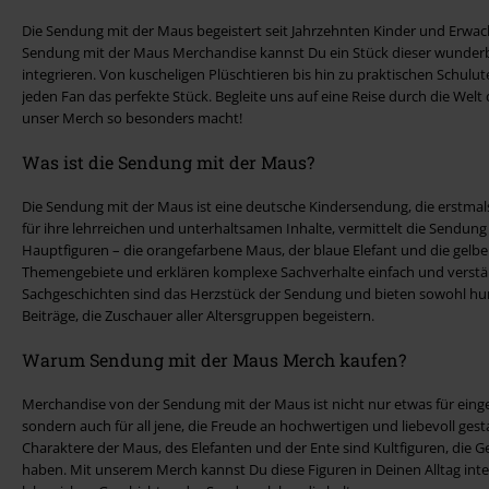
Die Sendung mit der Maus begeistert seit Jahrzehnten Kinder und Erwa
Sendung mit der Maus Merchandise kannst Du ein Stück dieser wunderba
integrieren. Von kuscheligen Plüschtieren bis hin zu praktischen Schulute
jeden Fan das perfekte Stück. Begleite uns auf eine Reise durch die Wel
unser Merch so besonders macht!
Was ist die Sendung mit der Maus?
Die Sendung mit der Maus ist eine deutsche Kindersendung, die erstmal
für ihre lehrreichen und unterhaltsamen Inhalte, vermittelt die Sendung 
Hauptfiguren – die orangefarbene Maus, der blaue Elefant und die gelb
Themengebiete und erklären komplexe Sachverhalte einfach und verstän
Sachgeschichten sind das Herzstück der Sendung und bieten sowohl hum
Beiträge, die Zuschauer aller Altersgruppen begeistern.
Warum Sendung mit der Maus Merch kaufen?
Merchandise von der Sendung mit der Maus ist nicht nur etwas für einge
sondern auch für all jene, die Freude an hochwertigen und liebevoll ges
Charaktere der Maus, des Elefanten und der Ente sind Kultfiguren, die 
haben. Mit unserem Merch kannst Du diese Figuren in Deinen Alltag inte