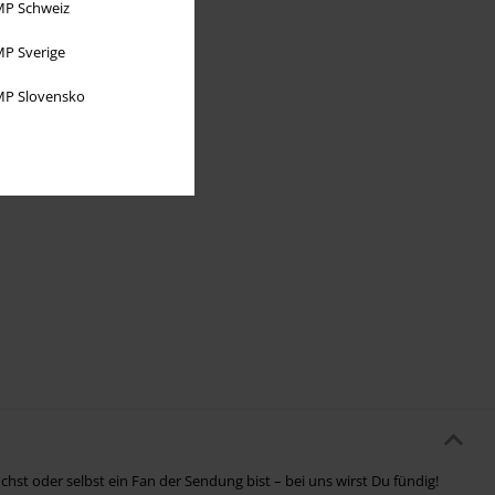
P Schweiz
P Sverige
P Slovensko
hst oder selbst ein Fan der Sendung bist – bei uns wirst Du fündig!