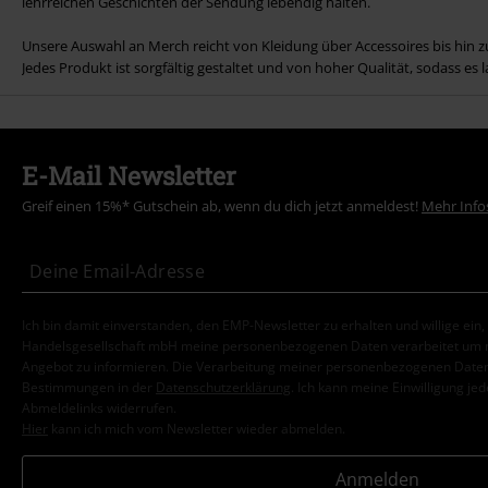
lehrreichen Geschichten der Sendung lebendig halten.
Unsere Auswahl an Merch reicht von Kleidung über Accessoires bis hin z
Jedes Produkt ist sorgfältig gestaltet und von hoher Qualität, sodass es 
E-Mail Newsletter
Greif einen 15%* Gutschein ab, wenn du dich jetzt anmeldest!
Mehr Info
Ich bin damit einverstanden, den EMP-Newsletter zu erhalten und willige ein
Handelsgesellschaft mbH meine personenbezogenen Daten verarbeitet um mi
Angebot zu informieren. Die Verarbeitung meiner personenbezogenen Daten
Bestimmungen in der
Datenschutzerklärung
. Ich kann meine Einwilligung jed
Abmeldelinks widerrufen.
Hier
kann ich mich vom Newsletter wieder abmelden.
Anmelden