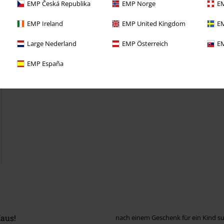
EMP Česká Republika
EMP Norge
EM
EMP Ireland
EMP United Kingdom
EM
Large Nederland
EMP Österreich
EM
EMP España
aus!
nach einem Geschenk für ein Kind suc