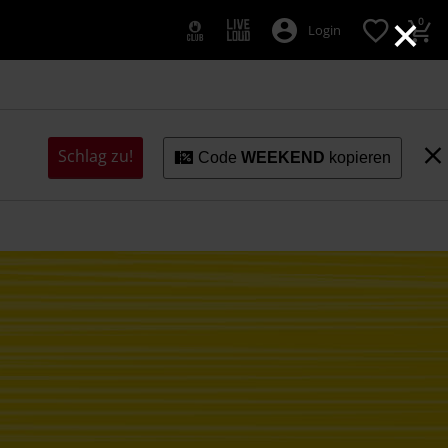
×
0
Login
Schlag zu!
Code
WEEKEND
kopieren