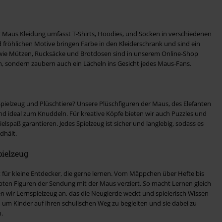
 Maus Kleidung umfasst T-Shirts, Hoodies, und Socken in verschiedenen
fröhlichen Motive bringen Farbe in den Kleiderschrank und sind ein
 wie Mützen, Rucksäcke und Brotdosen sind in unserem Online-Shop
sch, sondern zaubern auch ein Lächeln ins Gesicht jedes Maus-Fans.
pielzeug und Plüschtiere? Unsere Plüschfiguren der Maus, des Elefanten
nd ideal zum Knuddeln. Für kreative Köpfe bieten wir auch Puzzles und
lspaß garantieren. Jedes Spielzeug ist sicher und langlebig, sodass es
dhält.
pielzeug
t für kleine Entdecker, die gerne lernen. Vom Mäppchen über Hefte bis
liebten Figuren der Sendung mit der Maus verziert. So macht Lernen gleich
ten wir Lernspielzeug an, das die Neugierde weckt und spielerisch Wissen
l, um Kinder auf ihren schulischen Weg zu begleiten und sie dabei zu
.