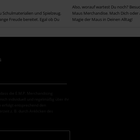
Also, worauf wartest Du noch? Besuc
u Schulmaterialien und Spielzeug.
Maus Merchandise. Mach Dich oder a
lange Freude bereitet. Egal ob Du
Magie der Maus in Deinen Alltag!
s
, dass die E.M.P. Merchandising
ch individuell und regelmäßig über ihr
 erfolgt entsprechend den
erzeit z. B. durch Anklicken des