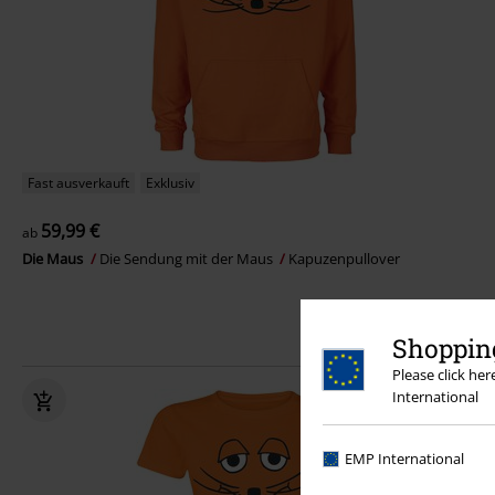
Fast ausverkauft
Exklusiv
59,99 €
ab
Die Maus
Die Sendung mit der Maus
Kapuzenpullover
Shopping
Please click he
International
EMP International