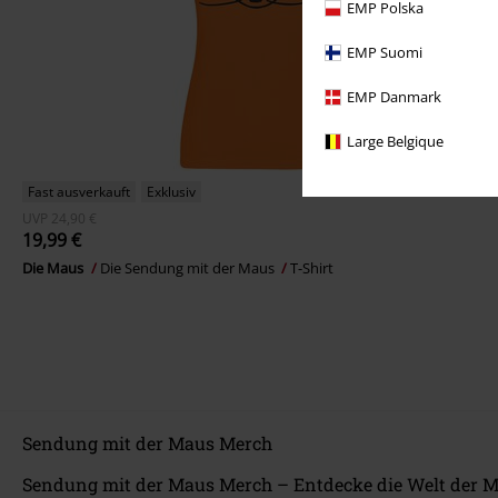
EMP Polska
EMP Suomi
EMP Danmark
Large Belgique
Fast ausverkauft
Exklusiv
UVP
24,90 €
19,99 €
Die Maus
Die Sendung mit der Maus
T-Shirt
Sendung mit der Maus Merch
Sendung mit der Maus Merch – Entdecke die Welt der M