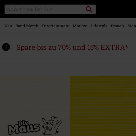
Zum
Packstation
Katalog
Hauptinhalt
suchen
durchsuchen
springen
Neu
Band Merch
Entertainment
Marken
Lifestyle
Frauen
Män
Spare bis zu 70% und 15% EXTRA*