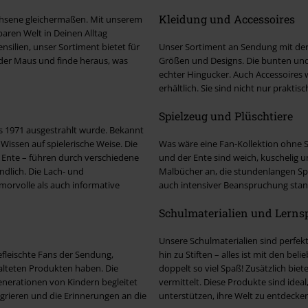
Kleidung und Accessoires
chsene gleichermaßen. Mit unserem
ren Welt in Deinen Alltag
nsilien, unser Sortiment bietet für
Unser Sortiment an Sendung mit der
t der Maus und finde heraus, was
Größen und Designs. Die bunten und 
echter Hingucker. Auch Accessoires
erhältlich. Sie sind nicht nur prakti
Spielzeug und Plüschtiere
s 1971 ausgestrahlt wurde. Bekannt
Wissen auf spielerische Weise. Die
Was wäre eine Fan-Kollektion ohne S
e Ente – führen durch verschiedene
und der Ente sind weich, kuschelig u
dlich. Die Lach- und
Malbücher an, die stundenlangen Spie
orvolle als auch informative
auch intensiver Beanspruchung stan
Schulmaterialien und Lerns
Unsere Schulmaterialien sind perfek
fleischte Fans der Sendung,
hin zu Stiften – alles ist mit den be
talteten Produkten haben. Die
doppelt so viel Spaß! Zusätzlich bie
Generationen von Kindern begleitet
vermittelt. Diese Produkte sind idea
grieren und die Erinnerungen an die
unterstützen, ihre Welt zu entdecken