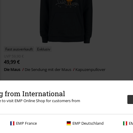
Fast ausverkauft
Exklusiv
UVP
59,90 €
49,99 €
Die Maus
Die Sendung mit der Maus
Kapuzenpullover
 from International
re to visit EMP Online Shop for customers from
EMP France
EMP Deutschland
EM