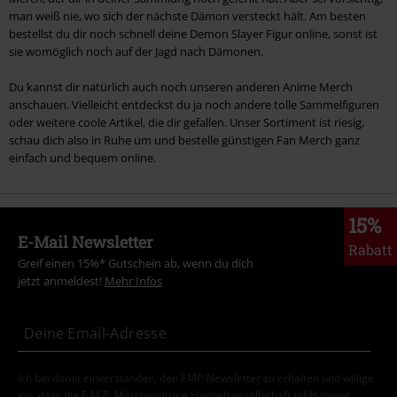
man weiß nie, wo sich der nächste Dämon versteckt hält. Am besten
bestellst du dir noch schnell deine Demon Slayer Figur online, sonst ist
sie womöglich noch auf der Jagd nach Dämonen.
Du kannst dir natürlich auch noch unseren anderen Anime Merch
anschauen. Vielleicht entdeckst du ja noch andere tolle Sammelfiguren
oder weitere coole Artikel, die dir gefallen. Unser Sortiment ist riesig,
schau dich also in Ruhe um und bestelle günstigen Fan Merch ganz
einfach und bequem online.
15%
E-Mail Newsletter
Rabatt
Greif einen 15%* Gutschein ab, wenn du dich
jetzt anmeldest!
Mehr Infos
Ich bin damit einverstanden, den EMP-Newsletter zu erhalten und willige
ein, dass die E.M.P. Merchandising Handelsgesellschaft mbH meine