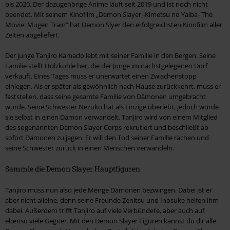
bis 2020. Der dazugehörige Anime läuft seit 2019 und ist noch nicht
beendet. Mit seinem Kinofilm „Demon Slayer -Kimetsu no Yaiba- The
Movie: Mugen Train“ hat Demon Slyer den erfolgreichsten Kinofilm aller
Zeiten abgeliefert.
Der junge Tanjiro Kamado lebt mit seiner Familie in den Bergen. Seine
Familie stellt Holzkohle her, die der Junge im nächstgelegenen Dorf
verkauft. Eines Tages muss er unerwartet einen Zwischenstopp
einlegen. Als er später als gewöhnlich nach Hause zurückkehrt, muss er
feststellen, dass seine gesamte Familie von Dämonen umgebracht
wurde. Seine Schwester Nezuko hat als Einzige überlebt, jedoch wurde
sie selbst in einen Dämon verwandelt. Tanjiro wird von einem Mitglied
des sogenannten Demon Slayer Corps rekrutiert und beschließt ab
sofort Dämonen zu jagen. Er will den Tod seiner Familie rächen und
seine Schwester zurück in einen Menschen verwandeln.
Sammle die Demon Slayer Hauptfiguren
Tanjiro muss nun also jede Menge Dämonen bezwingen. Dabei ist er
aber nicht alleine, denn seine Freunde Zenitsu und Inosuke helfen ihm
dabei. Außerdem trifft Tanjiro auf viele Verbündete, aber auch auf
ebenso viele Gegner. Mit den Demon Slayer Figuren kannst du dir alle