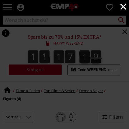
×
EMP
0
Merchandise
-
Packst
Katalog
suchen
Fanartikel
durchsuchen
Shop
für
Spare bis zu 70% und 15% EXTRA*
Rock
HAPPY WEEKEND
&
Entertainment
1
1
1
7
1
9
0
1
1
1
7
0
9
0
1
Schlag zu!
Code
WEEKEND
kopieren
Filme & Serien
Top Filme & Serien
Demon Slayer
Figuren (4)
Filtern