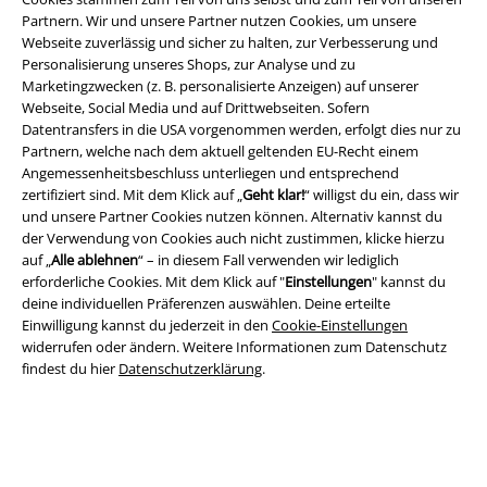
Rechtliches
Partnern. Wir und unsere Partner nutzen Cookies, um unsere
Webseite zuverlässig und sicher zu halten, zur Verbesserung und
AGB
Personalisierung unseres Shops, zur Analyse und zu
Marketingzwecken (z. B. personalisierte Anzeigen) auf unserer
Impressum
Webseite, Social Media und auf Drittwebseiten. Sofern
Datentransfers in die USA vorgenommen werden, erfolgt dies nur zu
Datenschutz
Partnern, welche nach dem aktuell geltenden EU-Recht einem
Angemessenheitsbeschluss unterliegen und entsprechend
zertifiziert sind. Mit dem Klick auf „
Geht klar!
“ willigst du ein, dass wir
Entsorgung und Umweltschutz
und unsere Partner Cookies nutzen können. Alternativ kannst du
der Verwendung von Cookies auch nicht zustimmen, klicke hierzu
Konformitätserklärung
auf „
Alle ablehnen
“ – in diesem Fall verwenden wir lediglich
erforderliche Cookies. Mit dem Klick auf "
Einstellungen
" kannst du
Information zur Barrierefreiheit
deine individuellen Präferenzen auswählen. Deine erteilte
Einwilligung kannst du jederzeit in den
Cookie-Einstellungen
Cookie-Einstellungen
widerrufen oder ändern. Weitere Informationen zum Datenschutz
findest du hier
Datenschutzerklärung
.
Vertrag widerrufen
Alle Preise inkl. gesetzlicher Mehrwertsteuer, zzgl.
Versandkosten
© 1986-2026 E.M.P. Merchandising HGmbH