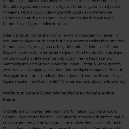
Demon Slayer nach Hause holen. Bestell deine liebsten Demon Slayer
Charaktere ganz bequem online. Egal ob Sammelfiguren von Gyomei
Himejima, Obanai Iguro oder Muzan Kibutsuji – sowohl Fans der
Dämonen, als auch der Demon Slayer können hier ihre günstigen
Demon Slayer Figuren online bestellen.
Oder bist du auf der Suche nach einem tollen Geschenk für einen Fan
von Demon Slayer? Auch dann bist du in unserem Onlineshop und den
Demon Slayer Figuren genau richtig. Die Limited Editions der Demon
Slayer Charaktere bereitet sicherlich jedem Fan Freude. Denn nicht jeder
hat die Hauptcharaktere seines Lieblingsanime im Regal stehen.
Sammelfiguren sind nicht nur was für Kinder. Richtig in Szene gesetzt,
werten sie das Mangaregal mit dem Demon Slayer Manga sichtlich auf.
Also egal, ob du für dich selbst oder für jemand anderen Demon Slayer
Figuren kaufen möchtest: Im EMP Onlineshop wirst du sicherlich fündig!
Werde zum Demon Slayer oder entdecke noch mehr Anime
Merch
Und falls es noch etwas mehr sein darf: Wir haben auch noch coole
Demon Slayer Poster für dich. Oder aber du schaust dich einfach mal in
unseren anderen Anime Kategorien um und entdeckst vielleicht noch
Merch, der dir in deiner Sammlung noch gefehlt hat. Aber sei vorsichtig,