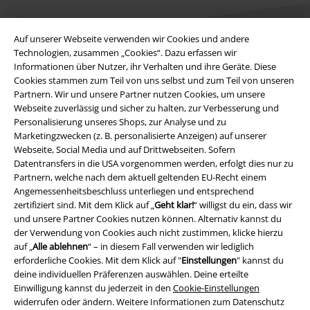
Auf unserer Webseite verwenden wir Cookies und andere
Technologien, zusammen „Cookies“. Dazu erfassen wir
Informationen über Nutzer, ihr Verhalten und ihre Geräte. Diese
Cookies stammen zum Teil von uns selbst und zum Teil von unseren
Rechtliches
Partnern. Wir und unsere Partner nutzen Cookies, um unsere
Webseite zuverlässig und sicher zu halten, zur Verbesserung und
AGB
Personalisierung unseres Shops, zur Analyse und zu
Marketingzwecken (z. B. personalisierte Anzeigen) auf unserer
Impressum
Webseite, Social Media und auf Drittwebseiten. Sofern
Datentransfers in die USA vorgenommen werden, erfolgt dies nur zu
Datenschutz
Partnern, welche nach dem aktuell geltenden EU-Recht einem
Angemessenheitsbeschluss unterliegen und entsprechend
Entsorgung und Umweltschutz
zertifiziert sind. Mit dem Klick auf „
Geht klar!
“ willigst du ein, dass wir
und unsere Partner Cookies nutzen können. Alternativ kannst du
der Verwendung von Cookies auch nicht zustimmen, klicke hierzu
Konformitätserklärung
auf „
Alle ablehnen
“ – in diesem Fall verwenden wir lediglich
erforderliche Cookies. Mit dem Klick auf "
Einstellungen
" kannst du
Information zur Barrierefreiheit
deine individuellen Präferenzen auswählen. Deine erteilte
Einwilligung kannst du jederzeit in den
Cookie-Einstellungen
Cookie-Einstellungen
widerrufen oder ändern. Weitere Informationen zum Datenschutz