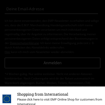
Ich bin damit einverstanden, den EMP-Newsletter zu erhalten und willige
ein, dass die E.M.P. Merchandising Handelsgesellschaft mbH meine
personenbezogenen Daten verarbeitet um mich individuell und
regelmäßig über ihr Angebot zu informieren. Die Verarbeitung meiner
personenbezogenen Daten erfolgt entsprechend den Bestimmungen in
der
Datenschutzerklärung
. Ich kann meine Einwilligung jederzeit z. B.
durch Anklicken des Abmeldelinks widerrufen.
Hier
kann ich mich vom Newsletter wieder abmelden.
Anmelden
*4 Wochen gültig. Nur online einlösbar. Nicht mit anderen Aktionen
kombinierbar. Nach Codeeingabe wird dir der Rabatt automatisch im
Warenkorb abgezogen. Bücher, Medien, Tickets, Rammstein, (Till)
Lindemann, Böhse Onkelz, Broilers, Die Ärzte, Feine Sahne Fischfilet, Die
Toten Hosen, Gutscheine & Artikel, die einen Spendenbeitrag beinhalten,
Shopping from International
sind von der Aktion ausgeschlossen.
Please click here to visit EMP Online Shop for customers from
International