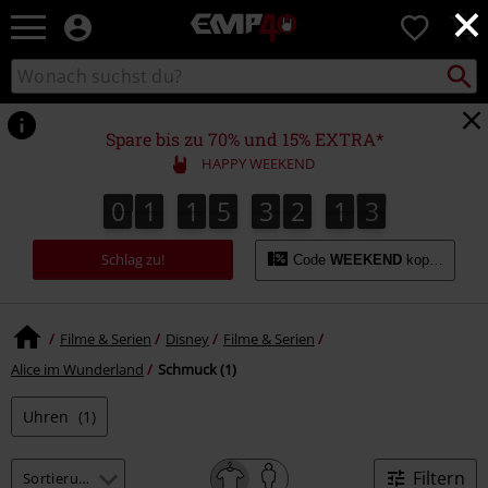
×
EMP
0
Merchandise
-
Packst
Katalog
suchen
Fanartikel
durchsuchen
Shop
für
Spare bis zu 70% und 15% EXTRA*
Rock
HAPPY WEEKEND
&
Entertainment
0
1
1
5
3
2
1
3
2
0
1
1
5
3
2
1
2
4
3
Schlag zu!
Code
WEEKEND
kopieren
Filme & Serien
Disney
Filme & Serien
Alice im Wunderland
Schmuck (1)
Uhren
(1)
Filtern