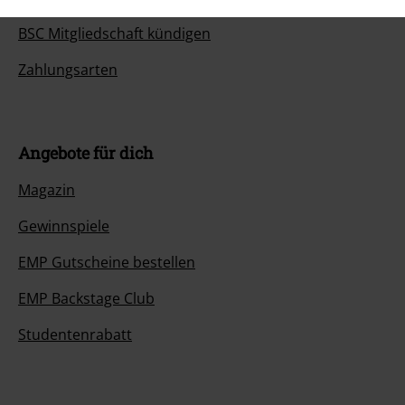
BSC Mitgliedschaft kündigen
Zahlungsarten
Angebote für dich
Magazin
Gewinnspiele
EMP Gutscheine bestellen
EMP Backstage Club
Studentenrabatt