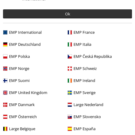
Ok
EMP International
EMP France
Unser Kundenservice ist für dich da
Ja, unser Kundenservice ist heute wieder erreichbar von 09:00 Uhr bis
EMP Deutschland
EMP Italia
14:00 Uhr.
Mehr Infos
EMP Polska
EMP Česká Republika
Chat starten
EMP Norge
EMP Schweiz
EMP Suomi
EMP Ireland
Kundenservice
EMP United Kingdom
EMP Sverige
FAQ / Hilfe
EMP Danmark
Large Nederland
Rückgaberichtlinien
EMP Österreich
EMP Slovensko
Artikel zurücksenden
Large Belgique
EMP España
Größentabelle