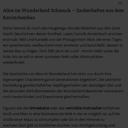
Alice im Wunderland Schmuck – Zauberhaftes aus dem
Kaninchenbau
Sicher kennst du noch das neugierige, blonde Mädchen aus den Gute
Nacht Geschichten deiner Kindheit. Lewis Carrolls Kinderbuch erschien
erstmals 1865 und handelt von der Protagonistin Alice, die eines Tages
ein sprechendes, weißes Kaninchen entdeckt und beschließt, diesem in
seinen Bau zu folgen. Dort fällt sie in ein Loch - immer tiefer unter die
Erde, bis sie sich in einer surrealen Welt voller Abstrusitäten
wiederfindet.
Die Geschichte um Alice im Wunderland hat nicht nur durch ihre
eigenartigen Charaktere ganze Generationen begeistert. Die satirische
Darstellung gesellschaftlicher Gepflogenheiten der damaligen Zeit und
die absurden Verhaltensweisen der Wunderland-Bewohner verzaubern
noch heute Kinder und Erwachsene gleichermaßen.
Figuren wie die
Grinsekatze
oder der
verrückte Hutmacher
entführen
Groß und Klein in eine faszinierende Welt in der es möglich ist, auf die
Größe einer Maus zu schrumpfen oder bis in den Himmel zu
wachsen.Dort gibt es köstlichen Kuchen zum Nichtgeburtstag und