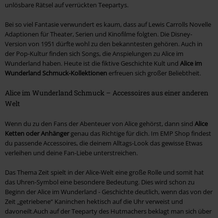
unlösbare Rätsel auf verrückten Teepartys.
Bei so viel Fantasie verwundert es kaum, dass auf Lewis Carrolls Novelle
Adaptionen für Theater, Serien und Kinofilme folgten. Die Disney-
Version von 1951 dürfte wohl zu den bekanntesten gehören. Auch in
der Pop-Kultur finden sich Songs, die Anspielungen zu Alice im
Wunderland haben. Heute ist die fiktive Geschichte Kult und
Alice im
Wunderland Schmuck-Kollektionen
erfreuen sich großer Beliebtheit.
Alice im Wunderland Schmuck – Accessoires aus einer anderen
Welt
Wenn du zu den Fans der Abenteuer von Alice gehörst, dann sind
Alice
Ketten oder Anhänger
genau das Richtige für dich. Im EMP Shop findest
du passende Accessoires, die deinem Alltags-Look das gewisse Etwas
verleihen und deine Fan-Liebe unterstreichen.
Das Thema Zeit spielt in der Alice-Welt eine große Rolle und somit hat
das Uhren-Symbol eine besondere Bedeutung. Dies wird schon zu
Beginn der Alice im Wunderland - Geschichte deutlich, wenn das von der
Zeit „getriebene“ Kaninchen hektisch auf die Uhr verweist und
davoneilt.Auch auf der Teeparty des Hutmachers beklagt man sich über