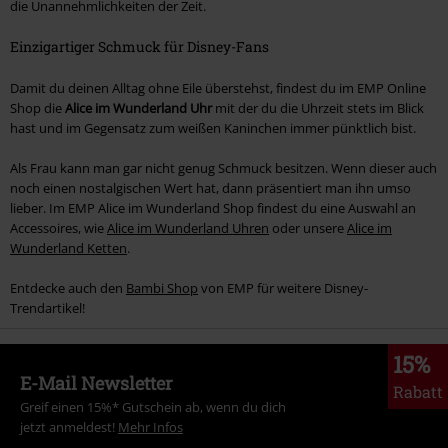
die Unannehmlichkeiten der Zeit.
Einzigartiger Schmuck für Disney-Fans
Damit du deinen Alltag ohne Eile überstehst, findest du im EMP Online
Shop die
Alice im Wunderland Uhr
mit der du die Uhrzeit stets im Blick
hast und im Gegensatz zum weißen Kaninchen immer pünktlich bist.
Als Frau kann man gar nicht genug Schmuck besitzen. Wenn dieser auch
noch einen nostalgischen Wert hat, dann präsentiert man ihn umso
lieber. Im EMP Alice im Wunderland Shop findest du eine Auswahl an
Accessoires, wie
Alice im Wunderland Uhren
oder unsere
Alice im
Wunderland Ketten
.
Entdecke auch den
Bambi Shop
von EMP für weitere Disney-
Trendartikel!
15%
E-Mail Newsletter
Rabatt
Greif einen 15%* Gutschein ab, wenn du dich
jetzt anmeldest!
Mehr Infos