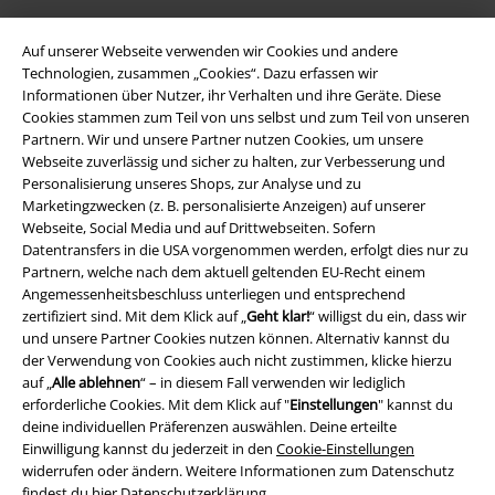
Auf unserer Webseite verwenden wir Cookies und andere
Technologien, zusammen „Cookies“. Dazu erfassen wir
Informationen über Nutzer, ihr Verhalten und ihre Geräte. Diese
Cookies stammen zum Teil von uns selbst und zum Teil von unseren
Partnern. Wir und unsere Partner nutzen Cookies, um unsere
Webseite zuverlässig und sicher zu halten, zur Verbesserung und
Rechtliches
Personalisierung unseres Shops, zur Analyse und zu
Marketingzwecken (z. B. personalisierte Anzeigen) auf unserer
AGB
Webseite, Social Media und auf Drittwebseiten. Sofern
Datentransfers in die USA vorgenommen werden, erfolgt dies nur zu
Impressum
Partnern, welche nach dem aktuell geltenden EU-Recht einem
Angemessenheitsbeschluss unterliegen und entsprechend
Datenschutz
zertifiziert sind. Mit dem Klick auf „
Geht klar!
“ willigst du ein, dass wir
und unsere Partner Cookies nutzen können. Alternativ kannst du
der Verwendung von Cookies auch nicht zustimmen, klicke hierzu
Entsorgung und Umweltschutz
auf „
Alle ablehnen
“ – in diesem Fall verwenden wir lediglich
erforderliche Cookies. Mit dem Klick auf "
Einstellungen
" kannst du
Konformitätserklärung
deine individuellen Präferenzen auswählen. Deine erteilte
Einwilligung kannst du jederzeit in den
Cookie-Einstellungen
Information zur Barrierefreiheit
widerrufen oder ändern. Weitere Informationen zum Datenschutz
findest du hier
Datenschutzerklärung
.