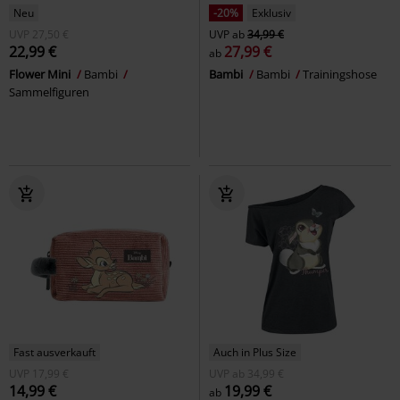
Neu
-20%
Exklusiv
UVP
27,50 €
UVP
ab
34,99 €
22,99 €
27,99 €
ab
Flower Mini
Bambi
Bambi
Bambi
Trainingshose
Sammelfiguren
Fast ausverkauft
Auch in Plus Size
UVP
17,99 €
UVP
ab
34,99 €
14,99 €
19,99 €
ab