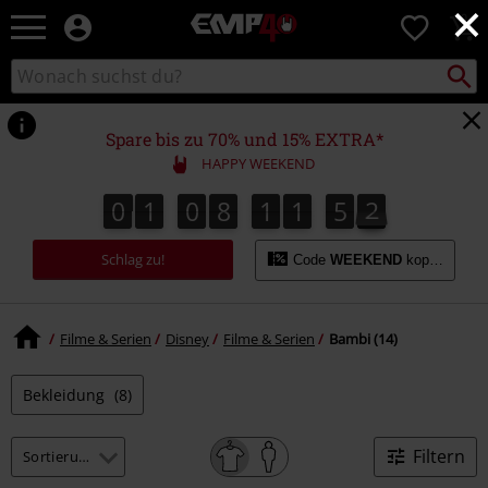
×
EMP
0
Merchandise
-
Packst
Katalog
suchen
Fanartikel
durchsuchen
Shop
für
Spare bis zu 70% und 15% EXTRA*
Rock
HAPPY WEEKEND
&
Entertainment
0
1
0
8
1
1
5
2
0
1
0
8
1
1
5
1
3
1
2
Schlag zu!
Code
WEEKEND
kopieren
Filme & Serien
Disney
Filme & Serien
Bambi (14)
Bekleidung
(8)
Filtern