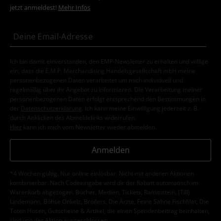
jetzt anmeldest!
Mehr Infos
Ich bin damit einverstanden, den EMP-Newsletter zu erhalten und willige
ein, dass die E.M.P. Merchandising Handelsgesellschaft mbH meine
personenbezogenen Daten verarbeitet um mich individuell und
regelmäßig über ihr Angebot zu informieren. Die Verarbeitung meiner
personenbezogenen Daten erfolgt entsprechend den Bestimmungen in
der
Datenschutzerklärung
. Ich kann meine Einwilligung jederzeit z. B.
durch Anklicken des Abmeldelinks widerrufen.
Hier
kann ich mich vom Newsletter wieder abmelden.
Anmelden
*4 Wochen gültig. Nur online einlösbar. Nicht mit anderen Aktionen
kombinierbar. Nach Codeeingabe wird dir der Rabatt automatisch im
Warenkorb abgezogen. Bücher, Medien, Tickets, Rammstein, (Till)
Lindemann, Böhse Onkelz, Broilers, Die Ärzte, Feine Sahne Fischfilet, Die
Toten Hosen, Gutscheine & Artikel, die einen Spendenbeitrag beinhalten,
sind von der Aktion ausgeschlossen.