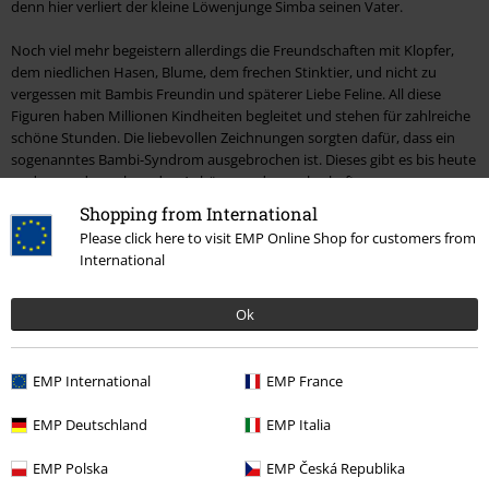
denn hier verliert der kleine Löwenjunge Simba seinen Vater.
Noch viel mehr begeistern allerdings die Freundschaften mit Klopfer,
dem niedlichen Hasen, Blume, dem frechen Stinktier, und nicht zu
vergessen mit Bambis Freundin und späterer Liebe Feline. All diese
Figuren haben Millionen Kindheiten begleitet und stehen für zahlreiche
schöne Stunden. Die liebevollen Zeichnungen sorgten dafür, dass ein
sogenanntes Bambi-Syndrom ausgebrochen ist. Dieses gibt es bis heute
und wenn du auch zu den Anhängern des zauberhaften
Weißwedelhirsches gehörst, bist du in bester Gesellschaft und kannst
Shopping from International
mit
Bambi Fanartikeln
in deiner Sucht schwelgen.
Please click here to visit EMP Online Shop for customers from
International
Tolle Bambi Kleidung für den absoluten Niedlichkeits-Gau
Eine Überdosis Zucker ist nur in seltenen Fällen wirklich goldig. Doch die
Ok
Bambi Merchandise Artikel schaffen das locker. Die detaillierten
Zeichnungen, die den Film so besonders gemacht haben, verzaubern
auch auf T-Shirts, Pullovern, Kleidern und Shorts. Für gemütliche
EMP International
EMP France
Stunden gibt es selbstverständlich Bambi Fanartikel wie Schlafanzüge,
Bademäntel und mehr. So kannst du dich von deinem Lieblingstier in
EMP Deutschland
EMP Italia
jeder Situation begleiten lassen.
EMP Polska
EMP Česká Republika
Dabei lässt sich die Kleidung zu viele verschiedenen Looks stylen. Mit