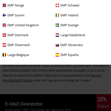
verschiedenen Accessoires kannst du den coolen Rehlook immer wieder
EMP Norge
EMP Schweiz
anders interpretieren. So lässt sich ein Kleid mit Bambimotiven
beispielsweise niedlich mit Haarschleife kombinieren oder auch ganz
EMP Suomi
EMP Ireland
lässig mit Boots und Lederjacke. So bleibst du deinem Stil treu und
kannst trotzdem mit den niedlichen Comictierchen glänzen. Im Bambi
EMP United Kingdom
EMP Sverige
Online Shop von EMP findest du immer wieder neue Trendartikel.
EMP Danmark
Large Nederland
Praktische und lustige Accessoires im Bambi Online Shop von
EMP Österreich
EMP Slovensko
EMP
Large Belgique
EMP España
Für absolute Fans des Weißwedelhirsches gibt es nicht Schöneres als
ganz viele Kleinigkeiten mit dem Lieblingsmotiv. Je nach Geschmack
können das eine hübsche Tasse, Schmuck oder Taschen sein. Das Bambi
Merchandise bietet hier immer eine wechselnde Auswahl und so auch
Merchs anderer Disneyfilme. Wie wäre es beispielsweise mit
Alice im
Wunderland Figuren
oder mit Figuren von König der Löwen?
15%
E-Mail Newsletter
Rabatt
Greif einen 15%* Gutschein ab, wenn du dich