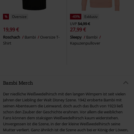
%
Oversize
-49%
Exklusiv
UVP
54,99 €
19,99 €
27,99 €
Roschach
Bambi
Oversize T-
Sleepy
Bambi
Shirt
Kapuzenpullover
Bambi Merch
Der niedliche Weißwedelhirsch mit den langen Wimpern ist seit vielen
Jahren der Liebling der Walt Disney Szene. 1942 eroberte Bambi mit
seinen Abenteuern die Leinwand, doch auch das Buch von 1923 ließ
schon den Zauber der Geschichte erahnen. Vor allem die weiblichen
Fans können dem staksigen Weißwedelhirsch kaum widerstehen.
Unvergessen ist die Szene, in der der kleine Weißwedelhirsch seine
Mutter verliert. Ganz ähnlich ist die Szene auch bei er König der Löwen,