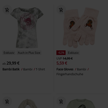
Exklusiv
Auch in Plus Size
-62%
Exklusiv
UVP
14,99 €
29,99 €
5,59 €
ab
Bambi Batik
Bambi
T-Shirt
Face Gloves
Bambi
Fingerhandschuhe