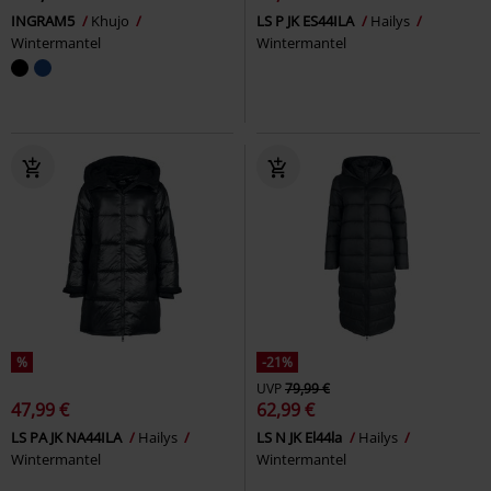
INGRAM5
Khujo
LS P JK ES44ILA
Hailys
Wintermantel
Wintermantel
%
-21%
UVP
79,99 €
47,99 €
62,99 €
LS PA JK NA44ILA
Hailys
LS N JK El44la
Hailys
Wintermantel
Wintermantel