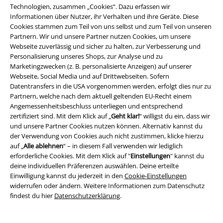
Da gibt es modern angehauchte, besonders für Freunde des Nu Goth
Technologien, zusammen „Cookies“. Dazu erfassen wir
und Industrial Goth interessante Modelle, die wie der kurze Mantel aus
Informationen über Nutzer, ihr Verhalten und ihre Geräte. Diese
dem Hause Vixxsin mit Schnallen und Ringen verziert sind. Der typische,
Cookies stammen zum Teil von uns selbst und zum Teil von unseren
extra lang geschnittene Mantel für den authentischen Goth Look
Partnern. Wir und unsere Partner nutzen Cookies, um unsere
kommt auch nicht zu kurz. Insbesondere die Marke Poizen Industries
Webseite zuverlässig und sicher zu halten, zur Verbesserung und
bietet eine große Vielfalt an Modellen, die mit Schleifenbesatz und
Personalisierung unseres Shops, zur Analyse und zu
ebenso dezenten wie schönen Applikationen aus Spitze das Outfit auch
Marketingzwecken (z. B. personalisierte Anzeigen) auf unserer
im Winter stilsicher abrunden. Und natürlich bietet die kultige
Webseite, Social Media und auf Drittwebseiten. Sofern
Szenemarke Gothicana by EMP gleichermaßen schicke wie gemütliche
Datentransfers in die USA vorgenommen werden, erfolgt dies nur zu
Wintermäntel mit edler Note an.
Partnern, welche nach dem aktuell geltenden EU-Recht einem
Ganz gleich, wo deine persönlichen Vorlieben liegen mögen, mit dem
Angemessenheitsbeschluss unterliegen und entsprechend
richtigen
Wintermantel
aus dem EMP Online Shop bist du sicher gut
zertifiziert sind. Mit dem Klick auf „
Geht klar!
“ willigst du ein, dass wir
vorbereitet. Und das ist auch gut so, denn dass der nächste Winter
und unsere Partner Cookies nutzen können. Alternativ kannst du
kommen wird, ist schließlich ebenso klar wie die Steuern. So kannst du
der Verwendung von Cookies auch nicht zustimmen, klicke hierzu
den kürzeren Tagen und kälteren Temperaturen beruhigt und sogar mit
auf „
Alle ablehnen
“ – in diesem Fall verwenden wir lediglich
Freude entgegen sehen – also einloggen und viel Spaß beim Stöbern!
erforderliche Cookies. Mit dem Klick auf "
Einstellungen
" kannst du
deine individuellen Präferenzen auswählen. Deine erteilte
Einwilligung kannst du jederzeit in den
Cookie-Einstellungen
15%
widerrufen oder ändern. Weitere Informationen zum Datenschutz
E-Mail Newsletter
Rabatt
findest du hier
Datenschutzerklärung
.
Greif einen 15%* Gutschein ab, wenn du dich
jetzt anmeldest!
Mehr Infos