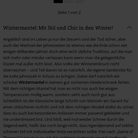
Seite 1 von 2
Wintermantel: Mit Stil und Chic in den Winter!
Angeblich sind im Leben ja nur die Steuern und der Tod sicher, aber
auch der Wechsel der Jahreszeiten ist ebenso wie die Erde schon seit
einigen Milliarden Jahren doch eine recht übliche Tradition, auf die man
sich mehr oder minder verlassen kann wenn man die gelegentliche
Eiszeit mal außer Acht lässt. Also sollte der Wintereinbruch nicht
überraschen – und Teil davon ist es natürlich, die eigene Garderobe für
die kalte Jahreszeit in Schuss zu bringen. Dabei darf natürlich ein
schicker
Wintermantel
in keinem gut sortierten Kleiderschrank fehlen.
Mit dem richtigen Mantel hat man es nicht nur auch bei eisigen
Temperaturen mollig warm, sondern sieht auch noch gut aus.
Schließlich ist der klassische lange Schnitt von Mänteln ein Garant für
einen stilsicheren Auftritt und mit dem richtigen Modell stellst du sicher,
dass du auch bei besonderen Anlässen immer passend gekleidet und
nie underdressed bist. Und bloß, weil mal wieder Schnee durch die
Gegend weht, heißt das noch lange nicht, dass irgendjemand auf zeitlos
schönen Stil mit individueller Note verzichten sollte. Frei nach „Game of
Thrones“ kann man so mit der richtigen Vorbereitung mit Vorfreude