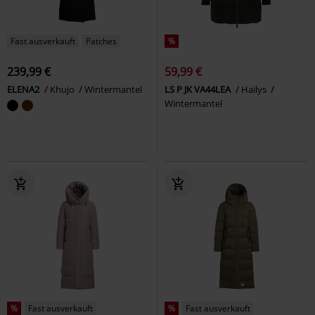
Fast ausverkauft
Patches
%
239,99 €
59,99 €
ELENA2
Khujo
Wintermantel
LS P JK VA44LEA
Hailys
Wintermantel
%
Fast ausverkauft
%
Fast ausverkauft