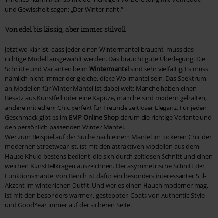
und Gewissheit sagen: „Der Winter naht.“
Von edel bis lässig, aber immer stilvoll
Jetzt wo klar ist, dass jeder einen Wintermantel braucht, muss das
richtige Modell ausgewählt werden. Das braucht gute Überlegung: Die
Schnitte und Varianten beim
Wintermantel
sind sehr vielfältig. Es muss
nämlich nicht immer der gleiche, dicke Wollmantel sein. Das Spektrum
an Modellen für Winter Mäntel ist dabei weit: Manche haben einen
Besatz aus Kunstfell oder eine Kapuze, manche sind modern gehalten,
andere mit edlem Chic perfekt für Freunde zeitloser Eleganz. Für jeden
Geschmack gibt es im
EMP Online Shop
darum die richtige Variante und
den persönlich passenden Winter Mantel.
Wer zum Beispiel auf der Suche nach einem Mantel im lockeren Chic der
modernen Streetwear ist, ist mit den attraktiven Modellen aus dem
Hause Khujo bestens bedient, die sich durch zeitlosen Schnitt und einen
weichen Kunstfellkragen auszeichnen. Der asymmetrische Schnitt der
Funktionsmäntel von Bench ist dafür ein besonders interessanter Stil-
Akzent im winterlichen Outfit. Und wer es einen Hauch moderner mag,
ist mit den besonders warmen, gesteppten Coats von Authentic Style
und GoodYear immer auf der sicheren Seite.