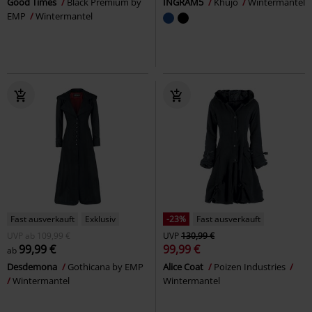
Good Times
Black Premium by
INGRAM5
Khujo
Wintermantel
EMP
Wintermantel
Fast ausverkauft
Exklusiv
-23%
Fast ausverkauft
UVP
ab
109,99 €
UVP
130,99 €
99,99 €
99,99 €
ab
Desdemona
Gothicana by EMP
Alice Coat
Poizen Industries
Wintermantel
Wintermantel