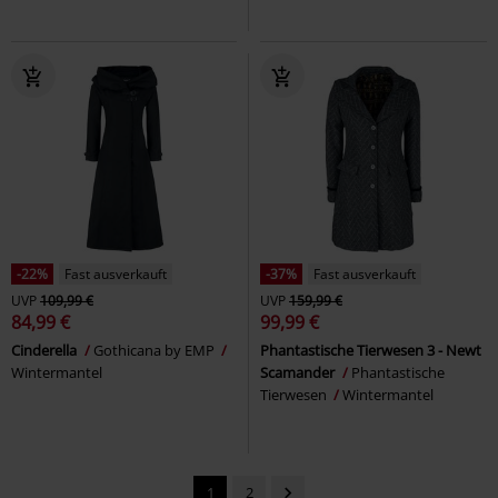
-22%
Fast ausverkauft
-37%
Fast ausverkauft
UVP
109,99 €
UVP
159,99 €
84,99 €
99,99 €
Cinderella
Gothicana by EMP
Phantastische Tierwesen 3 - Newt
Wintermantel
Scamander
Phantastische
Tierwesen
Wintermantel
1
2