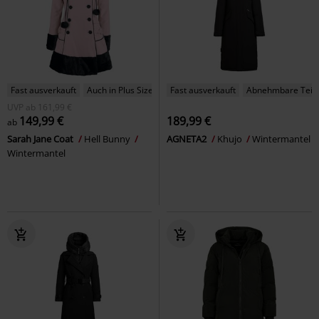
Fast ausverkauft
Auch in Plus Size
Fast ausverkauft
Abnehmbare Teil
UVP
ab
161,99 €
149,99 €
189,99 €
ab
Sarah Jane Coat
Hell Bunny
AGNETA2
Khujo
Wintermantel
Wintermantel