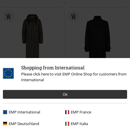
Shopping from International
%
Fast ausverkauft
Fast ausverkauft
Please click here to visit EMP Online Shop for customers from
International
114,99 €
149,99 €
EXTRA LONG PUFFER COAT WITH
JJEMELTON WOOL BLEND COAT
ZIPPERS AT SIDE
Sublevel
SN
Jack & Jones
Wintermantel
Ok
Wintermantel
EMP International
EMP France
EMP Deutschland
EMP Italia