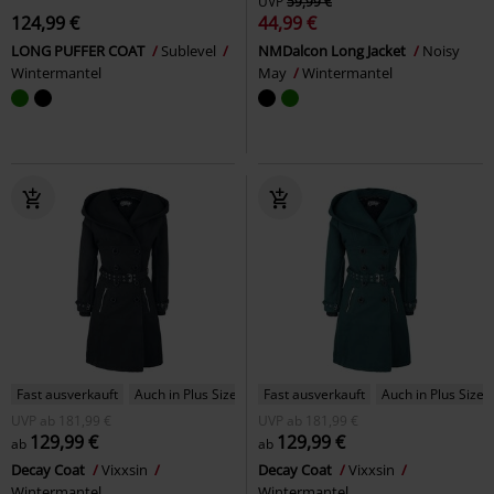
UVP
59,99 €
124,99 €
44,99 €
LONG PUFFER COAT
Sublevel
NMDalcon Long Jacket
Noisy
Wintermantel
May
Wintermantel
Fast ausverkauft
Auch in Plus Size
Fast ausverkauft
Auch in Plus Size
UVP
ab
181,99 €
UVP
ab
181,99 €
129,99 €
129,99 €
ab
ab
Decay Coat
Vixxsin
Decay Coat
Vixxsin
Wintermantel
Wintermantel