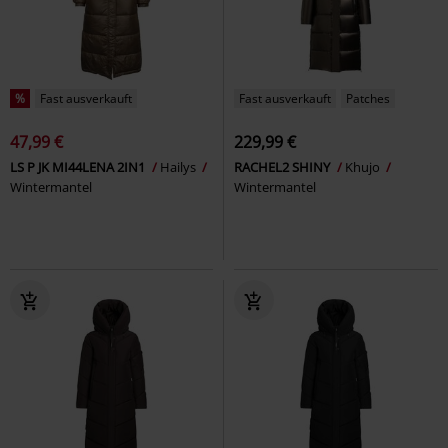
%
Fast ausverkauft
Fast ausverkauft
Patches
47,99 €
229,99 €
LS P JK MI44LENA 2IN1
Hailys
RACHEL2 SHINY
Khujo
Wintermantel
Wintermantel