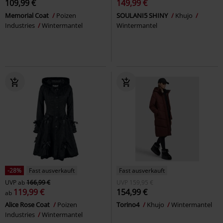
109,99 €
149,99 €
Memorial Coat
Poizen
SOULANI5 SHINY
Khujo
Industries
Wintermantel
Wintermantel
-28%
Fast ausverkauft
Fast ausverkauft
UVP
ab
166,99 €
UVP
159,95 €
119,99 €
154,99 €
ab
Alice Rose Coat
Poizen
Torino4
Khujo
Wintermantel
Industries
Wintermantel