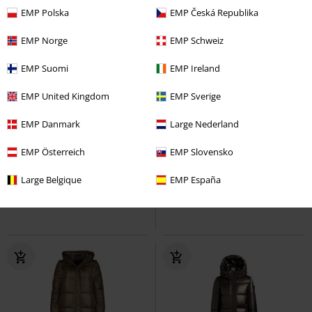
EMP Polska
EMP Česká Republika
EMP Norge
EMP Schweiz
EMP Suomi
EMP Ireland
EMP United Kingdom
EMP Sverige
Exklusiv
Fast ausverkauft
Patches
EMP Danmark
Large Nederland
UVP
159,99 €
49,99 €
79,99 €
EMP Österreich
EMP Slovensko
Phantastische Tierwesen 3 - Lally
NMALLIE X-LONG SHINY PUFFER
Phantastische Tierwesen
DD
Noisy May
Wintermantel
Large Belgique
EMP España
Wintermantel