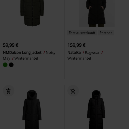
Fast ausverkauft
Patches
59,99 €
159,99 €
NMDalcon Long Jacket
Noisy
Natalka
Ragwear
May
Wintermantel
Wintermantel