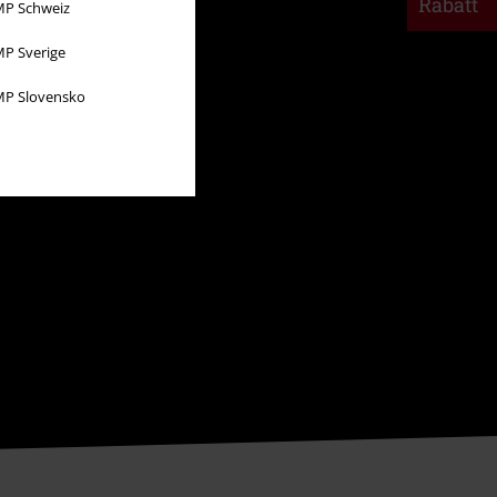
Rabatt
P Schweiz
P Sverige
P Slovensko