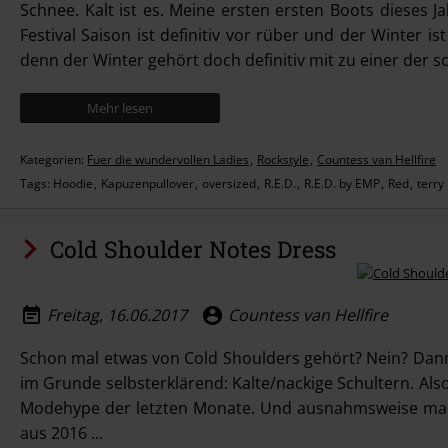
Schnee. Kalt ist es. Meine ersten ersten Boots dieses Ja
Festival Saison ist definitiv vor rüber und der Winter i
denn der Winter gehört doch definitiv mit zu einer der sc
Mehr lesen
Kategorien:
Fuer die wundervollen Ladies
Rockstyle
Countess van Hellfire
Tags:
Hoodie
Kapuzenpullover
oversized
R.E.D.
R.E.D. by EMP
Red
terry
Cold Shoulder Notes Dress
Freitag, 16.06.2017
Countess van Hellfire
Schon mal etwas von Cold Shoulders gehört? Nein? Dann 
im Grunde selbsterklärend: Kalte/nackige Schultern. Als
Modehype der letzten Monate. Und ausnahmsweise mal 
aus 2016 ...