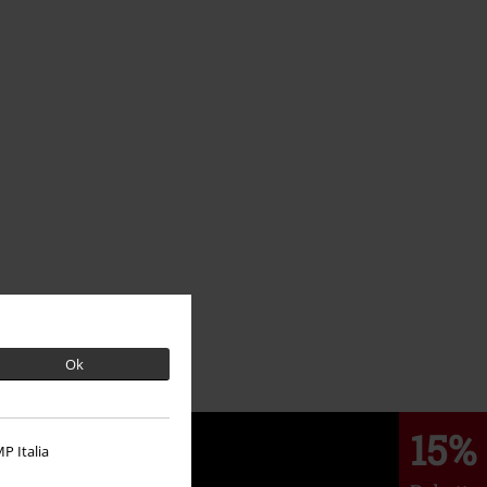
Ok
15%
P Italia