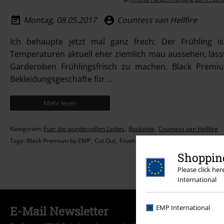
Montag, 08.05.2017
Countess van Hellfire
Ich behaupte jetzt mal ganz frech: Der Frühling 
Temperaturen aktuell eher ziemlich mau aussehen, lässt
Garderoben Frühlingsfrisch zu machen. Black Premi
Bekleidungsgeschäfte für ...
Mehr lesen
Kategorien:
Fuer die wundervollen Ladies
Rockstyle
Countess van Hellfire
Tags:
Black Premium by EMP
Cut Out
Fruehling
Shirt
skulls
Top
Totenko
Shopping
Meh
Please click he
International
EMP International
E-Mail Newsletter