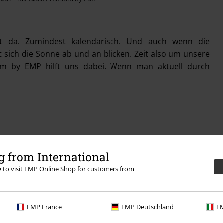
ist da. Zumindest kalendarisch. Und auch wenn die
 sich die Sonne ab und an blicken. Zeit also um unsere
um by EMP hilft uns dabei. Wenn man aktuell durch
pf
|
permalink
 from International
r laden
re to visit EMP Online Shop for customers from
EMP France
EMP Deutschland
EM