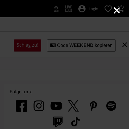
×
0
Login
Schlag zu!
Code
WEEKEND
kopieren
Folge uns: