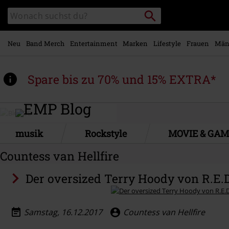
Zum
Packstation
Katalog
Hauptinhalt
suchen
durchsuchen
springen
Neu
Band Merch
Entertainment
Marken
Lifestyle
Frauen
Män
Spare bis zu 70% und 15% EXTRA*
musik
Rockstyle
MOVIE & GA
Countess van Hellfire
Der oversized Terry Hoody von R.E.
Samstag, 16.12.2017
Countess van Hellfire