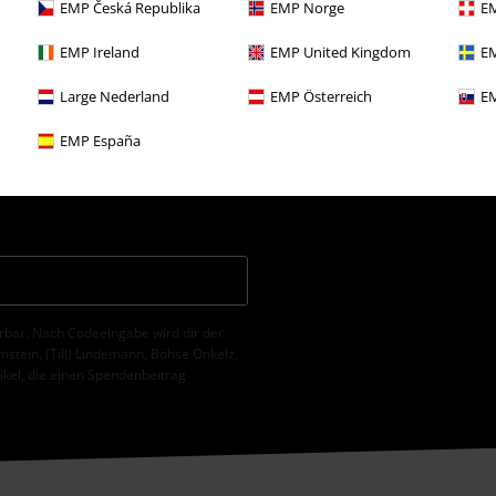
s
EMP Česká Republika
EMP Norge
EM
EMP Ireland
EMP United Kingdom
EM
Large Nederland
EMP Österreich
EM
, dass die E.M.P. Merchandising
EMP España
ch individuell und regelmäßig über ihr
 erfolgt entsprechend den
erzeit z. B. durch Anklicken des
erbar. Nach Codeeingabe wird dir der
tein, (Till) Lindemann, Böhse Onkelz,
tikel, die einen Spendenbeitrag