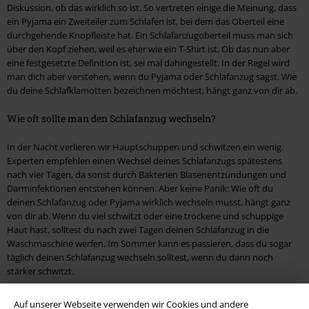
Diskussion, ob das wirklich so ist. So vertreten einige die Meinung, dass
ein Pyjama ein Zweiteiler zum Schlafen ist, bei dem das Oberteil eine
durchgehende Knopfleiste hat. Ein Schlafanzugoberteil muss man sich
über den Kopf ziehen, weil es eher wie ein T-Shirt ist. Ob das nun aber
eine festgesetzte Definition ist, sei mal dahingestellt. In der Regel wird
man dich aber verstehen, wenn du Pyjama oder Schlafanzug sagst. Wie
du deine Schlafklamotten bezeichnen möchtest, hängt ganz von dir ab.
Wie oft sollte man den Schlafanzug wechseln?
In der Nacht verlieren wir Hauptschuppen und schwitzen ein wenig.
Experten empfehlen einen Wechsel deines Schlafanzugs spätestens
nach vier Tagen, da sonst durch Bakterien Blasenentzündungen und
Darminfektionen entstehen können. Aber keine Panik: Wie oft du
deinen Schlafanzug oder Pyjama wirklich wechseln musst, hängt ganz
von dir ab. Wenn du viel schwitzt oder eine trockene und schuppige
Haut hast, solltest du nach zwei Tagen deinen Schlafanzug in die
Waschmaschine werfen. Im Sommer kann es passieren, dass du sogar
täglich deinen Schlafanzug wechseln solltest, wenn du dann noch
stärker schwitzt.
Wenn du krank bist, also bei einer Erkältung oder einer
Auf unserer Webseite verwenden wir Cookies und andere