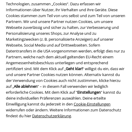
Blasenentzündung, solltest du ebenfalls oft deine Pyjamas wechseln.
Technologien, zusammen „Cookies“. Dazu erfassen wir
Sonst kann es passieren, dass Pilze, Bakterien und Viren, die in deinem
Informationen über Nutzer, ihr Verhalten und ihre Geräte. Diese
Pyjama hängen bleiben, zu einem stärkeren Verlauft deiner Krankheit
Cookies stammen zum Teil von uns selbst und zum Teil von unseren
führen. Auch, wenn dein Haustier mit in deinem Bett schläft, raten
Partnern. Wir und unsere Partner nutzen Cookies, um unsere
Experten dazu, dass du häufiger deine Nachtwäsche wechselst. Vor
Webseite zuverlässig und sicher zu halten, zur Verbesserung und
allem aber, wenn Kleinkinder oder Babys bei dir im Bett schlafen, solltest
Personalisierung unseres Shops, zur Analyse und zu
du deinen und ihren Schlafanzug täglich wechseln.
Marketingzwecken (z. B. personalisierte Anzeigen) auf unserer
Webseite, Social Media und auf Drittwebseiten. Sofern
Und wie viele Schlafanzüge braucht man jetzt genau?
Datentransfers in die USA vorgenommen werden, erfolgt dies nur zu
Partnern, welche nach dem aktuell geltenden EU-Recht einem
Das kommt drauf an, wie oft du deinen Schlafanzug wechselst. Wenn du
Angemessenheitsbeschluss unterliegen und entsprechend
alle zwei Tage deinen Pyjama wechselst, ungefähr 4 Schlafanzüge für
zertifiziert sind. Mit dem Klick auf „
Geht klar!
“ willigst du ein, dass wir
eine Woche. Es kommt aber auch darauf an wie oft du im Endeffekt
und unsere Partner Cookies nutzen können. Alternativ kannst du
dann zum Waschen kommst. Aber alles in allem kann man nie genug
der Verwendung von Cookies auch nicht zustimmen, klicke hierzu
Schlafanzüge oder Pyjamas haben, deshalb kauf dir jetzt deine neuen
auf „
Alle ablehnen
“ – in diesem Fall verwenden wir lediglich
Lieblingspyjamas im EMP Online Shop.
erforderliche Cookies. Mit dem Klick auf "
Einstellungen
" kannst du
deine individuellen Präferenzen auswählen. Deine erteilte
Einwilligung kannst du jederzeit in den
Cookie-Einstellungen
widerrufen oder ändern. Weitere Informationen zum Datenschutz
15%
findest du hier
Datenschutzerklärung
.
E-Mail Newsletter
Rabatt
Greif einen 15%* Gutschein ab, wenn du dich
jetzt anmeldest!
Mehr Infos