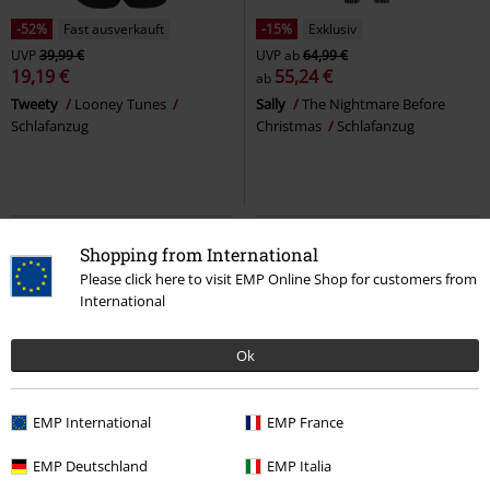
-52%
Fast ausverkauft
-15%
Exklusiv
UVP
39,99 €
UVP
ab
64,99 €
19,19 €
55,24 €
ab
Tweety
Looney Tunes
Sally
The Nightmare Before
Schlafanzug
Christmas
Schlafanzug
Shopping from International
Please click here to visit EMP Online Shop for customers from
International
Ok
EMP International
EMP France
Neu
Neu
EMP Deutschland
EMP Italia