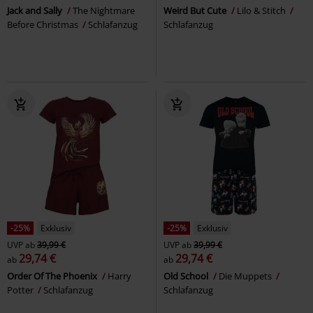
Jack and Sally
The Nightmare
Weird But Cute
Lilo & Stitch
Before Christmas
Schlafanzug
Schlafanzug
-25%
Exklusiv
-25%
Exklusiv
UVP
ab
39,99 €
UVP
ab
39,99 €
29,74 €
29,74 €
ab
ab
Order Of The Phoenix
Harry
Old School
Die Muppets
Potter
Schlafanzug
Schlafanzug