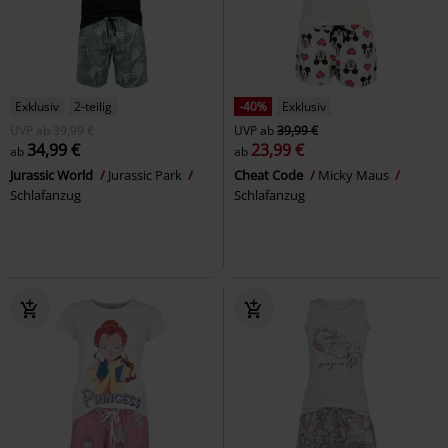
Exklusiv
2-teilig
-40%
Exklusiv
UVP
ab
39,99 €
UVP
ab
39,99 €
34,99 €
23,99 €
ab
ab
Jurassic World
Jurassic Park
Cheat Code
Micky Maus
Schlafanzug
Schlafanzug