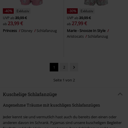
-40%
Exklusiv
-30%
Exklusiv
UVP
ab
39,99 €
UVP
ab
39,99 €
23,99 €
27,99 €
ab
ab
Princess
Disney
Schlafanzug
Marie - Snooze In Style
Aristocats
Schlafanzug
1
2
Seite 1 von 2
Kuschelige Schlafanzüge
Angenehme Träume mit kuschligen Schlafanzügen
Jeder kennt sie und vermutlich hast auch du bereits den einen oder
anderen davon im Schrank. Pyjamas sind unsere kuscheligen Begleiter