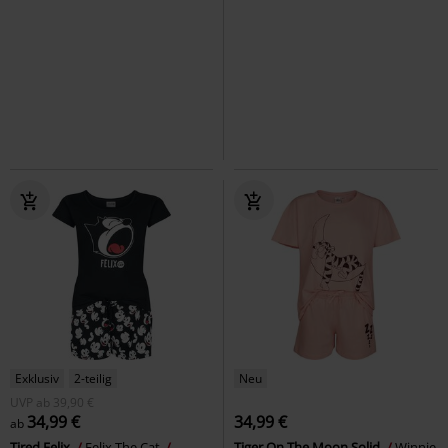
Exklusiv
2-teilig
Neu
UVP
ab
39,90 €
34,99 €
34,99 €
ab
Tired Felix
Felix The Cat
Tiger On The Moon Solid
Winnie