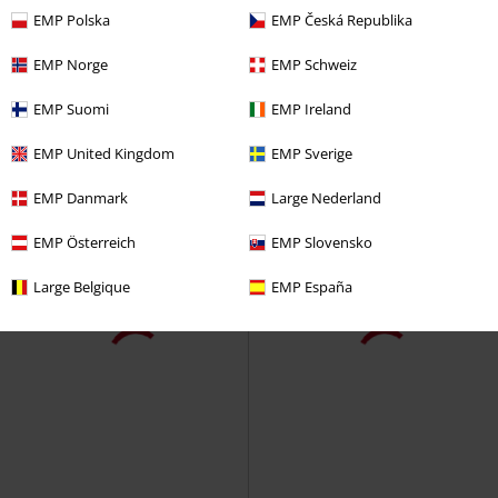
34,99 €
34,99 €
EMP Polska
EMP Česká Republika
Five More Minutes
Logo
Dornröschen
Dornröschen
Schlafanzug
Schlafanzug
EMP Norge
EMP Schweiz
EMP Suomi
EMP Ireland
EMP United Kingdom
EMP Sverige
EMP Danmark
Large Nederland
EMP Österreich
EMP Slovensko
Large Belgique
EMP España