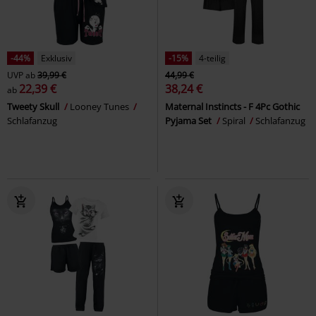
-44%
Exklusiv
-15%
4-teilig
UVP
ab
39,99 €
44,99 €
22,39 €
38,24 €
ab
Tweety Skull
Looney Tunes
Maternal Instincts - F 4Pc Gothic
Schlafanzug
Pyjama Set
Spiral
Schlafanzug