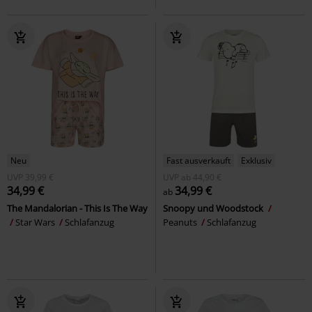
Neu
Fast ausverkauft
Exklusiv
UVP
39,99 €
UVP
ab
44,90 €
34,99 €
34,99 €
ab
The Mandalorian - This Is The Way
Snoopy und Woodstock
Star Wars
Schlafanzug
Peanuts
Schlafanzug