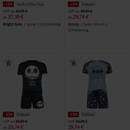
-15%
Auch in Plus Size
-25%
Exklusiv
UVP
ab
43,99 €
UVP
ab
39,99 €
37,39 €
29,74 €
ab
ab
Bright Eyes
Spiral
Schlafanzug
Group
Sailor Moon
Schlafanzug
-40%
Exklusiv
-15%
Exklusiv
UVP
ab
49,99 €
UVP
34,99 €
29,74 €
29,74 €
ab