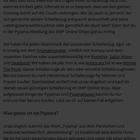
für Bett und Sofa. Viele von uns tragen ihren Schlafanzug nicht nur,
wenn es ins Bett geht. Oftmals ist er so bequem, dass wir den ganzen
Sonntag damit auf der Couch verbringen. Bist du auch so jemand, der
sich gerne mit seinem Schlafanzug entspannt einkuschelt und seine
Lieblingsserie weitersuchtet oder gemütlich ein Buch liest? Dann bist du
in der Pyjama-Abteilung des EMP Online Shops genau richtig.
Wir haben für jeden Geschmack den passenden Schlafanzug. Egal, ob
krümelig mit dem
Krümelmonster
, niedlich mit Snoopy und dem
rosaroten Panther oder superheldenmäßig mit
Punisher
,
Sailor Moon
und
Deadpool
. Wir haben sie alle. Von A, wie
Aristocats
bis W wie
Winnie
The Pooh
. Ganze Schlafanzüge als Sets oder einzelne Schlafanzughosen.
Bei uns kannst du nach Herzenslust Schlafanzüge für Männer und
Frauen kaufen. Durchstöber einfach mal unser Angebot und kauf dir
deinen neuen günstigen Schlafanzug im EMP Online Shop. Aber
aufgepasst! Einige der Pyjamas und
Pyjamahosen
kannst du nur
exklusiv hier bei uns kaufen. Lass sie dir auf keinen Fall entgehen!
Was genau ist ein Pyjama?
Ursprünglich stammt das Wort „Pyjama“ aus dem Persischen und
bedeutet wortwörtlich „Beinkleidung“. Es bezeichnet eine leichte Hose,
die im Persisch sprechenden Raum getragen und meist mir einer Schnur