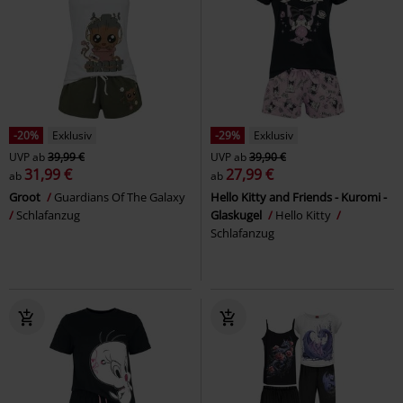
-20%
Exklusiv
-29%
Exklusiv
UVP
ab
39,99 €
UVP
ab
39,90 €
31,99 €
27,99 €
ab
ab
Groot
Guardians Of The Galaxy
Hello Kitty and Friends - Kuromi -
Schlafanzug
Glaskugel
Hello Kitty
Schlafanzug