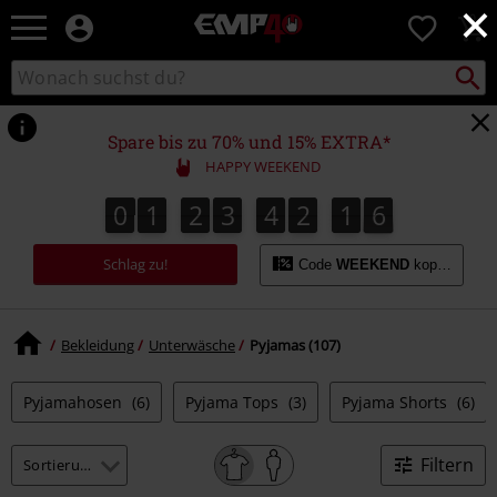
×
EMP
0
Merchandise
-
Packst
Katalog
suchen
Fanartikel
durchsuchen
Shop
für
Spare bis zu 70% und 15% EXTRA*
Rock
HAPPY WEEKEND
&
Entertainment
0
1
2
3
4
2
1
5
0
1
2
3
4
2
1
4
1
1
6
4
5
Schlag zu!
Code
WEEKEND
kopieren
Bekleidung
Unterwäsche
Pyjamas (107)
Pyjamahosen
(6)
Pyjama Tops
(3)
Pyjama Shorts
(6)
Filtern