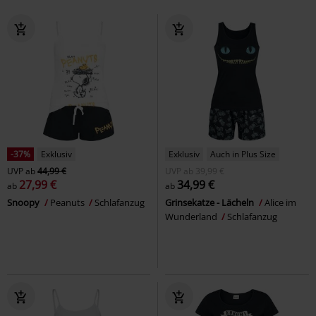
-37%
Exklusiv
Exklusiv
Auch in Plus Size
UVP
ab
44,99 €
UVP
ab
39,99 €
27,99 €
34,99 €
ab
ab
Snoopy
Peanuts
Schlafanzug
Grinsekatze - Lächeln
Alice im
Wunderland
Schlafanzug