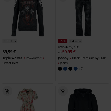
Cut-Outs
-27%
Exklusiv
UVP
ab
69,99 €
59,99 €
50,99 €
ab
Triple Wolves
Powerwolf
Johnny
Black Premium by EMP
Sweatshirt
Jeans
+7