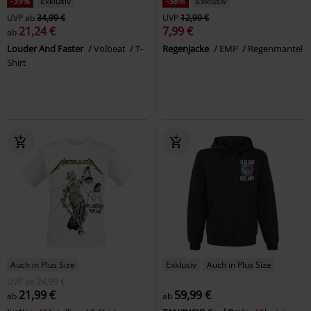
-39%
Exklusiv
-38%
Exklusiv
UVP
ab
34,99 €
UVP
12,99 €
21,24 €
7,99 €
ab
Louder And Faster
Volbeat
T-
Regenjacke
EMP
Regenmantel
Shirt
Auch in Plus Size
Exklusiv
Auch in Plus Size
UVP
ab
24,99 €
21,99 €
59,99 €
ab
ab