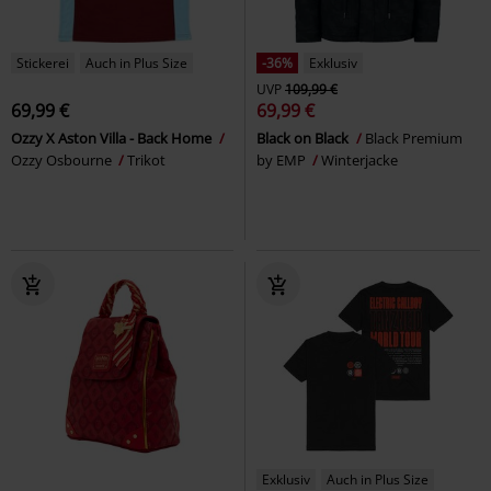
Stickerei
Auch in Plus Size
-36%
Exklusiv
UVP
109,99 €
69,99 €
69,99 €
Ozzy X Aston Villa - Back Home
Black on Black
Black Premium
Ozzy Osbourne
Trikot
by EMP
Winterjacke
Exklusiv
Auch in Plus Size