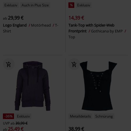
Exklusiv
Auch in Plus Size
%
Exklusiv
29,99 €
14,39 €
ab
Logo England
Motörhead
T-
Tank-Top with Spider-Web
Shirt
Frontprint
Gothicana by EMP
Top
-36%
Exklusiv
Metalldetails
Schnürung
UVP
ab
39,99 €
25,49 €
38,99 €
ab