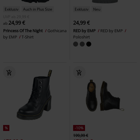
Exklusiv
Auch in Plus Size
Exklusiv
Neu
UVP
ab
29,99 €
24,99 €
24,99 €
ab
Princess Of The Night
Gothicana
RED by EMP
RED by EMP
by EMP
T-Shirt
Poloshirt
%
-10%
199,99 €