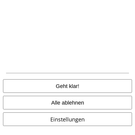
Zahlungsarten
Vorkasse
Nachnahme
Geht klar!
Versender
Alle ablehnen
Einstellungen
EMP App