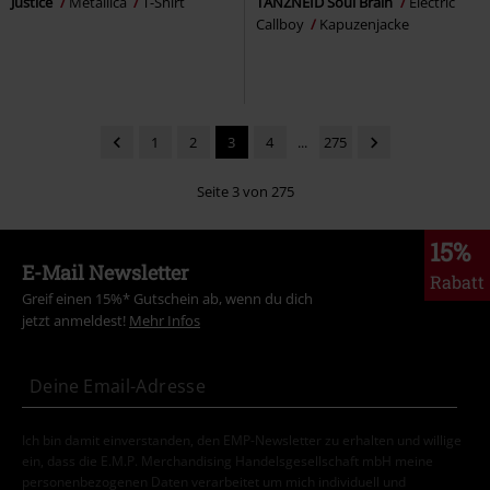
Justice
Metallica
T-Shirt
TANZNEID Soul Brain
Electric
Callboy
Kapuzenjacke
1
2
3
4
...
275
Seite 3 von 275
15%
E-Mail Newsletter
Rabatt
Greif einen 15%* Gutschein ab, wenn du dich
jetzt anmeldest!
Mehr Infos
Ich bin damit einverstanden, den EMP-Newsletter zu erhalten und willige
ein, dass die E.M.P. Merchandising Handelsgesellschaft mbH meine
personenbezogenen Daten verarbeitet um mich individuell und