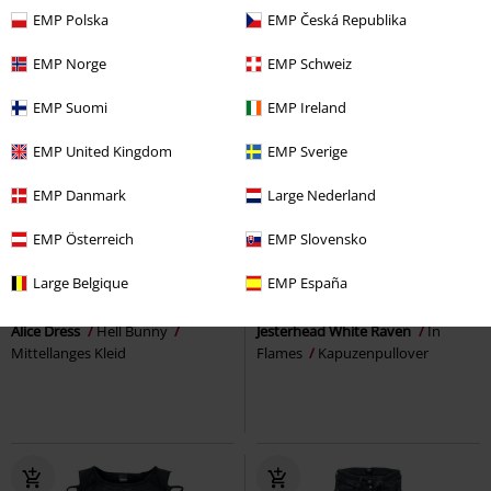
EMP Polska
EMP Česká Republika
EMP Norge
EMP Schweiz
EMP Suomi
EMP Ireland
EMP United Kingdom
EMP Sverige
EMP Danmark
Large Nederland
EMP Österreich
EMP Slovensko
-20%
Auch in Plus Size
59,99 €
Large Belgique
EMP España
47,99 €
59,99 €
ab
Alice Dress
Hell Bunny
Jesterhead White Raven
In
Mittellanges Kleid
Flames
Kapuzenpullover