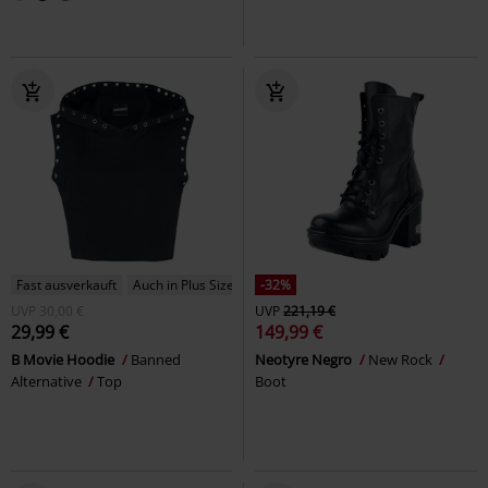
Fast ausverkauft
Auch in Plus Size
-32%
UVP
30,00 €
UVP
221,19 €
29,99 €
149,99 €
B Movie Hoodie
Banned
Neotyre Negro
New Rock
Alternative
Top
Boot