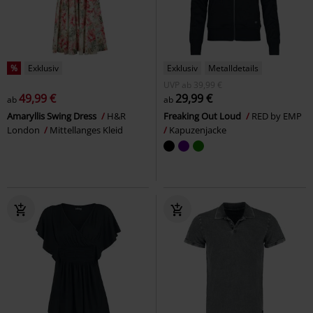
%
Exklusiv
Exklusiv
Metalldetails
UVP
ab
39,99 €
49,99 €
29,99 €
ab
ab
Amaryllis Swing Dress
H&R
Freaking Out Loud
RED by EMP
London
Mittellanges Kleid
Kapuzenjacke