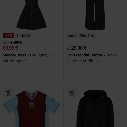
-20%
Stickerei
Auch in Plus Size
UVP
87,99 €
69,99 €
29,90 €
ab
Samara Dress
Hell Bunny
Ladies Modal Culotte
Urban
Mittellanges Kleid
Classics
Stoffhose