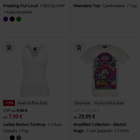
Freaking Out Loud
RED by EMP
Sleeveless Top
Jawbreaker
Top
Kapuzenjacke
-19%
Auch in Plus Size
Oversize
Auch in Plus Size
UVP
ab
9,90 €
UVP
ab
35,00 €
7,99 €
29,99 €
ab
ab
Ladies Button Tanktop
Urban
Amplified Collection - Electric
Classics
Top
Magic
Led Zeppelin
T-Shirt