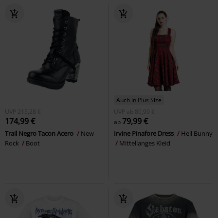
Auch in Plus Size
UVP
215,28 €
UVP
ab
80,99 €
174,99 €
79,99 €
ab
Trail Negro Tacon Acero
New
Irvine Pinafore Dress
Hell Bunny
Rock
Boot
Mittellanges Kleid