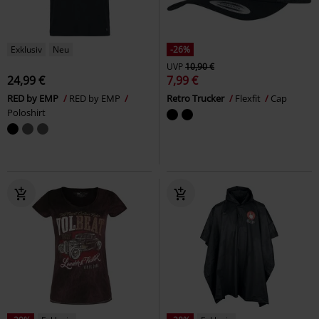
Exklusiv
Neu
-26%
UVP
10,90 €
24,99 €
7,99 €
RED by EMP
RED by EMP
Retro Trucker
Flexfit
Cap
Poloshirt