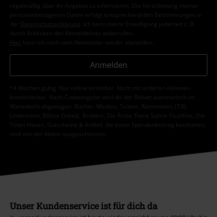
regelmäßig über ihr Angebot zu informieren. Die Verarbeitung meiner
personenbezogenen Daten erfolgt entsprechend den Bestimmungen in
der
Datenschutzerklärung
. Ich kann meine Einwilligung jederzeit z. B.
durch Anklicken des Abmeldelinks widerrufen.
Hier
kann ich mich vom Newsletter wieder abmelden.
Anmelden
*4 Wochen gültig. Nur online einlösbar. Nicht mit anderen Aktionen
kombinierbar. Nach Codeeingabe wird dir der Rabatt automatisch im
Warenkorb abgezogen. Bücher, Medien, Tickets, Rammstein, (Till)
Lindemann, Böhse Onkelz, Broilers, Die Ärzte, Feine Sahne Fischfilet, Die
Toten Hosen, Gutscheine & Artikel, die einen Spendenbeitrag beinhalten,
sind von der Aktion ausgeschlossen.
Unser Kundenservice ist für dich da