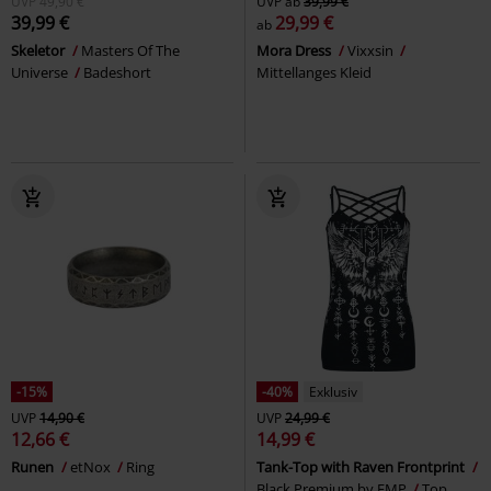
UVP
49,90 €
UVP
ab
39,99 €
39,99 €
29,99 €
ab
Skeletor
Masters Of The
Mora Dress
Vixxsin
Universe
Badeshort
Mittellanges Kleid
-15%
-40%
Exklusiv
UVP
14,90 €
UVP
24,99 €
12,66 €
14,99 €
Runen
etNox
Ring
Tank-Top with Raven Frontprint
Black Premium by EMP
Top