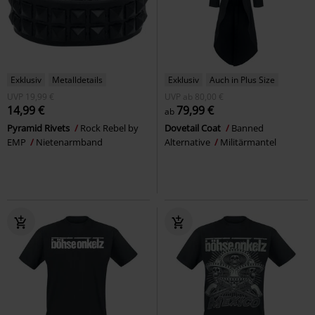
Exklusiv
Metalldetails
Exklusiv
Auch in Plus Size
UVP
19,99 €
UVP
ab
80,00 €
14,99 €
79,99 €
ab
Pyramid Rivets
Rock Rebel by
Dovetail Coat
Banned
EMP
Nietenarmband
Alternative
Militärmantel