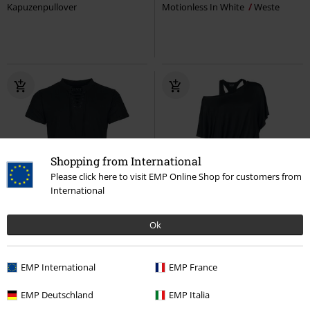
Kapuzenpullover
Motionless In White
Weste
Shopping from International
Please click here to visit EMP Online Shop for customers from
International
Exklusiv
Neu
-27%
Exklusiv
Ok
UVP
34,99 €
UVP
ab
34,99 €
29,99 €
25,49 €
ab
Essential T-Shirt mit Schnürung
Hold On Loosely
Black Premium
EMP International
EMP France
Black Premium by EMP
T-Shirt
by EMP
Kurzes Kleid
EMP Deutschland
EMP Italia