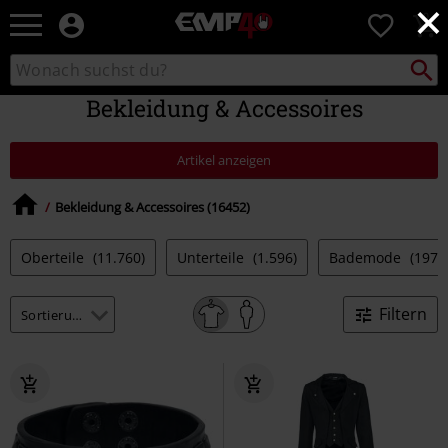
×
EMP
0
Merchandise
-
Packst
Katalog
suchen
Fanartikel
durchsuchen
Shop
Bekleidung & Accessoires
für
Rock
&
Artikel anzeigen
Entertainment
Bekleidung & Accessoires (16452)
Oberteile
(11.760)
Unterteile
(1.596)
Bademode
(197)
Filtern