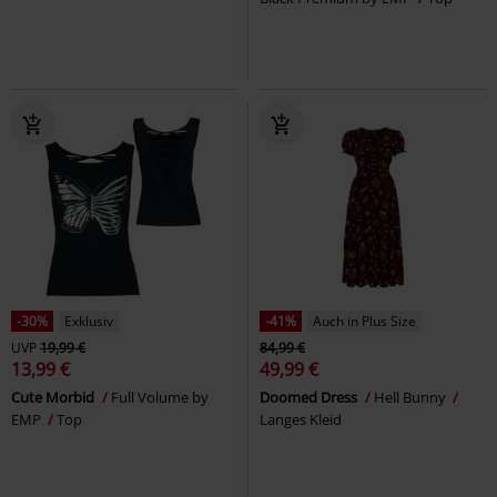
-30%
Exklusiv
-41%
Auch in Plus Size
UVP
19,99 €
84,99 €
13,99 €
49,99 €
Cute Morbid
Full Volume by
Doomed Dress
Hell Bunny
EMP
Top
Langes Kleid