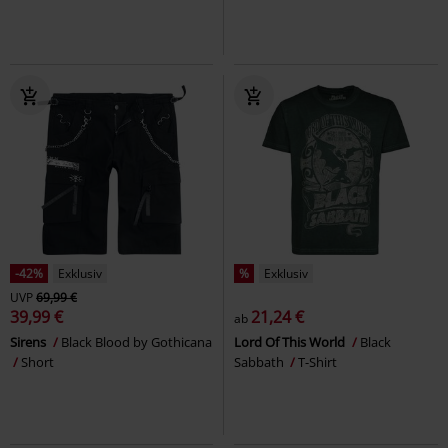
-42%
Exklusiv
%
Exklusiv
UVP
69,99 €
39,99 €
21,24 €
ab
Sirens
Black Blood by Gothicana
Lord Of This World
Black
Short
Sabbath
T-Shirt