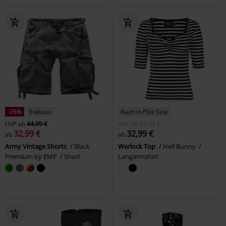
-26%
Exklusiv
Auch in Plus Size
UVP
ab
44,99 €
UVP
ab
33,99 €
32,99 €
32,99 €
ab
ab
Army Vintage Shorts
Black
Warlock Top
Hell Bunny
Premium by EMP
Short
Langarmshirt