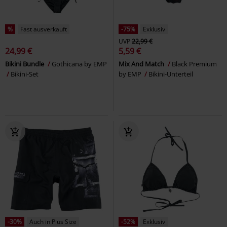
%
Fast ausverkauft
-75%
Exklusiv
UVP
22,99 €
24,99 €
5,59 €
Bikini Bundle
Gothicana by EMP
Mix And Match
Black Premium
Bikini-Set
by EMP
Bikini-Unterteil
-30%
Auch in Plus Size
-52%
Exklusiv