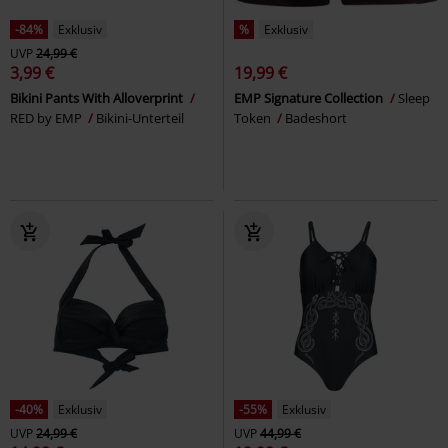
-84%
Exklusiv
%
Exklusiv
UVP
24,99 €
3,99 €
19,99 €
Bikini Pants With Alloverprint
EMP Signature Collection
Sleep
RED by EMP
Bikini-Unterteil
Token
Badeshort
-40%
Exklusiv
-55%
Exklusiv
UVP
24,99 €
UVP
44,99 €