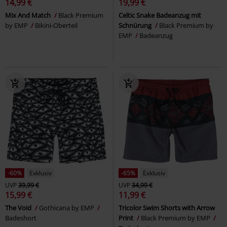
14,99 €
19,99 €
Mix And Match
Black Premium
Celtic Snake Badeanzug mit
by EMP
Bikini-Oberteil
Schnürung
Black Premium by
EMP
Badeanzug
-60%
Exklusiv
-65%
Exklusiv
UVP
39,99 €
UVP
34,99 €
15,99 €
11,99 €
The Void
Gothicana by EMP
Tricolor Swim Shorts with Arrow
Badeshort
Print
Black Premium by EMP