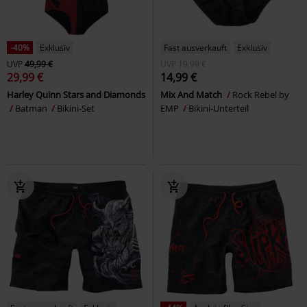
-40%
Exklusiv
Fast ausverkauft
Exklusiv
UVP
49,99 €
UVP
19,99 €
29,99 €
14,99 €
Harley Quinn Stars and Diamonds
Mix And Match
Rock Rebel by
Batman
Bikini-Set
EMP
Bikini-Unterteil