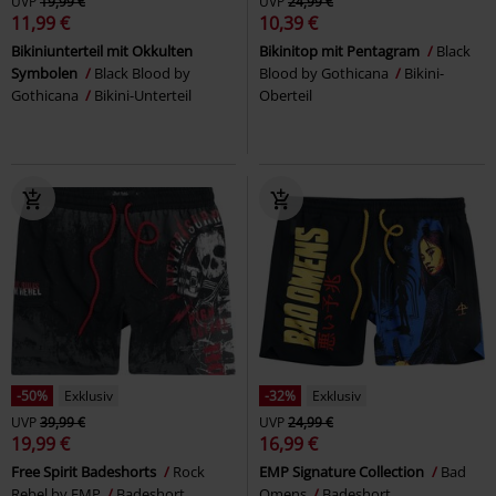
UVP
19,99 €
UVP
24,99 €
11,99 €
10,39 €
Bikiniunterteil mit Okkulten
Bikinitop mit Pentagram
Black
Symbolen
Black Blood by
Blood by Gothicana
Bikini-
Gothicana
Bikini-Unterteil
Oberteil
-50%
Exklusiv
-32%
Exklusiv
UVP
39,99 €
UVP
24,99 €
19,99 €
16,99 €
Free Spirit Badeshorts
Rock
EMP Signature Collection
Bad
Rebel by EMP
Badeshort
Omens
Badeshort