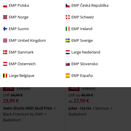
Bikini-Set
Premium by EMP
Badeanzug
EMP Polska
EMP Česká Republika
EMP Norge
EMP Schweiz
EMP Suomi
EMP Ireland
EMP United Kingdom
EMP Sverige
EMP Danmark
Large Nederland
EMP Österreich
EMP Slovensko
Large Belgique
EMP España
-31%
Exklusiv
-44%
Exklusiv
UVP
34,99 €
UVP
ab
49,99 €
23,99 €
27,99 €
ab
Swim Shorts With Skull Print
Joker - Ha Ha
Batman
Black Premium by EMP
Badeshort
Badeshort