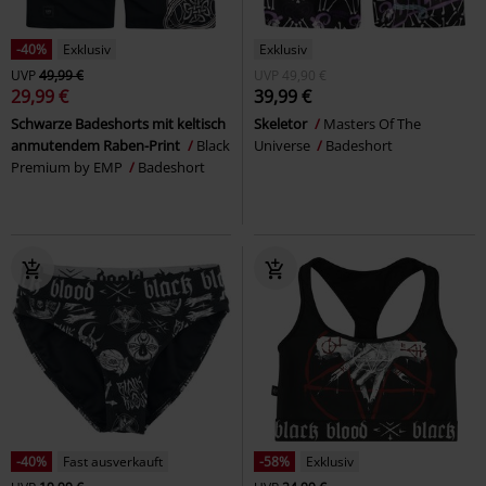
-40%
Exklusiv
Exklusiv
UVP
49,99 €
UVP
49,90 €
29,99 €
39,99 €
Schwarze Badeshorts mit keltisch
Skeletor
Masters Of The
anmutendem Raben-Print
Black
Universe
Badeshort
Premium by EMP
Badeshort
-40%
Fast ausverkauft
-58%
Exklusiv