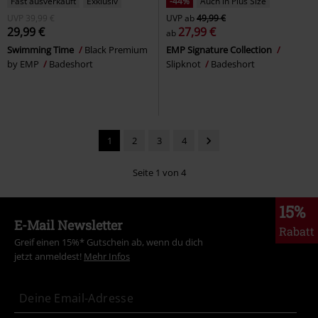
Fast ausverkauft
Exklusiv
-44%
Auch in Plus Size
UVP
39,99 €
UVP
ab
49,99 €
29,99 €
27,99 €
ab
Swimming Time
Black Premium
EMP Signature Collection
by EMP
Badeshort
Slipknot
Badeshort
1
2
3
4
Seite 1 von 4
15%
E-Mail Newsletter
Rabatt
Greif einen 15%* Gutschein ab, wenn du dich
jetzt anmeldest!
Mehr Infos