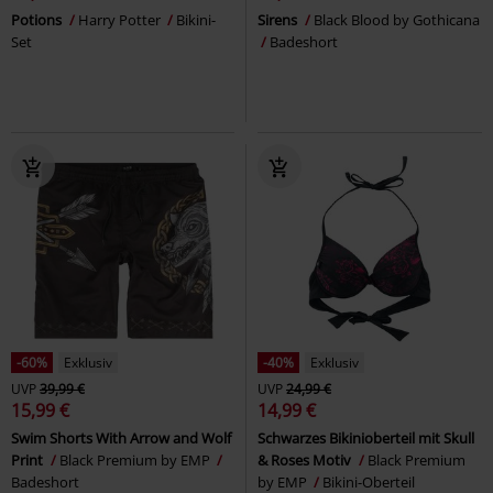
Potions
Harry Potter
Bikini-
Sirens
Black Blood by Gothicana
Set
Badeshort
-60%
Exklusiv
-40%
Exklusiv
UVP
39,99 €
UVP
24,99 €
15,99 €
14,99 €
Swim Shorts With Arrow and Wolf
Schwarzes Bikinioberteil mit Skull
Print
Black Premium by EMP
& Roses Motiv
Black Premium
Badeshort
by EMP
Bikini-Oberteil