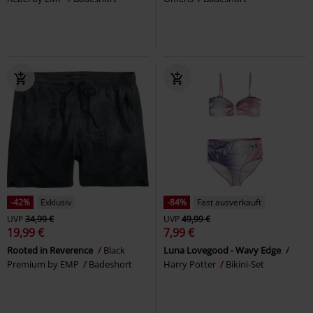
-42%
Exklusiv
-84%
Fast ausverkauft
UVP
34,99 €
UVP
49,99 €
19,99 €
7,99 €
Rooted in Reverence
Black
Luna Lovegood - Wavy Edge
Premium by EMP
Badeshort
Harry Potter
Bikini-Set