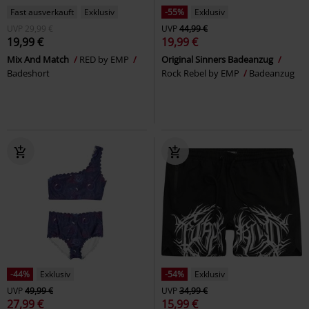
Fast ausverkauft
Exklusiv
-55%
Exklusiv
UVP
29,99 €
UVP
44,99 €
19,99 €
19,99 €
Mix And Match
RED by EMP
Original Sinners Badeanzug
Badeshort
Rock Rebel by EMP
Badeanzug
-44%
Exklusiv
-54%
Exklusiv
UVP
49,99 €
UVP
34,99 €
27,99 €
15,99 €