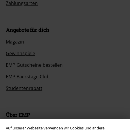
Zahlungsarten
Angebote für dich
Magazin
Gewinnspiele
EMP Gutscheine bestellen
EMP Backstage Club
Studentenrabatt
Über EMP
EMP Events
Auf unserer Webseite verwenden wir Cookies und andere