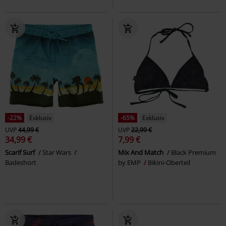
-22%
Exklusiv
-65%
Exklusiv
UVP
44,99 €
UVP
22,99 €
34,99 €
7,99 €
Scarif Surf
Star Wars
Mix And Match
Black Premium
Badeshort
by EMP
Bikini-Oberteil