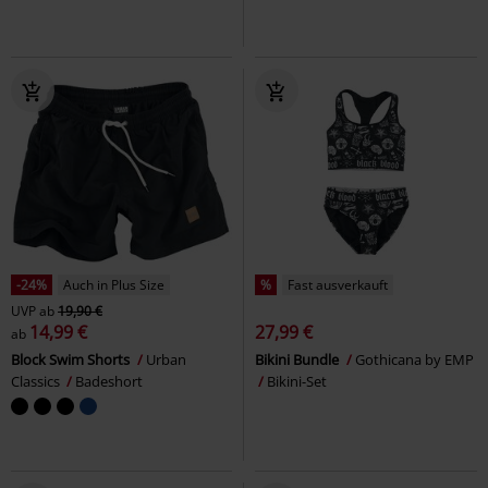
-24%
Auch in Plus Size
%
Fast ausverkauft
UVP
ab
19,90 €
14,99 €
27,99 €
ab
Block Swim Shorts
Urban
Bikini Bundle
Gothicana by EMP
Classics
Badeshort
Bikini-Set