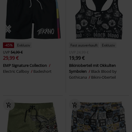
-45%
Exklusiv
Fast ausverkauft
Exklusiv
UVP
54,99 €
UVP
24,99 €
29,99 €
19,99 €
EMP Signature Collection
Bikinioberteil mit Okkulten
Electric Callboy
Badeshort
Symbolen
Black Blood by
Gothicana
Bikini-Oberteil