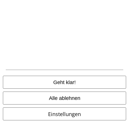
Zahlungsarten
Vorkasse
Geht klar!
Nachnahme
Alle ablehnen
Versender
Einstellungen