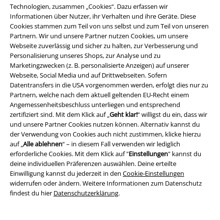
Technologien, zusammen „Cookies“. Dazu erfassen wir
Partnerprogramm
Informationen über Nutzer, ihr Verhalten und ihre Geräte. Diese
Cookies stammen zum Teil von uns selbst und zum Teil von unseren
EMP Stores
Partnern. Wir und unsere Partner nutzen Cookies, um unsere
Webseite zuverlässig und sicher zu halten, zur Verbesserung und
Nachhaltigkeit
Personalisierung unseres Shops, zur Analyse und zu
Marketingzwecken (z. B. personalisierte Anzeigen) auf unserer
Jobs bei EMP
Webseite, Social Media und auf Drittwebseiten. Sofern
Datentransfers in die USA vorgenommen werden, erfolgt dies nur zu
Partnern, welche nach dem aktuell geltenden EU-Recht einem
Angemessenheitsbeschluss unterliegen und entsprechend
zertifiziert sind. Mit dem Klick auf „
Geht klar!
“ willigst du ein, dass wir
und unsere Partner Cookies nutzen können. Alternativ kannst du
der Verwendung von Cookies auch nicht zustimmen, klicke hierzu
auf „
Alle ablehnen
“ – in diesem Fall verwenden wir lediglich
erforderliche Cookies. Mit dem Klick auf "
Einstellungen
" kannst du
deine individuellen Präferenzen auswählen. Deine erteilte
Community
Einwilligung kannst du jederzeit in den
Cookie-Einstellungen
widerrufen oder ändern. Weitere Informationen zum Datenschutz
findest du hier
Datenschutzerklärung
.