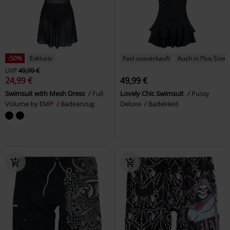
-50%
Exklusiv
Fast ausverkauft
Auch in Plus Size
UVP
49,99 €
24,99 €
49,99 €
Swimsuit with Mesh Dress
Full
Lovely Chic Swimsuit
Pussy
Volume by EMP
Badeanzug
Deluxe
Badekleid