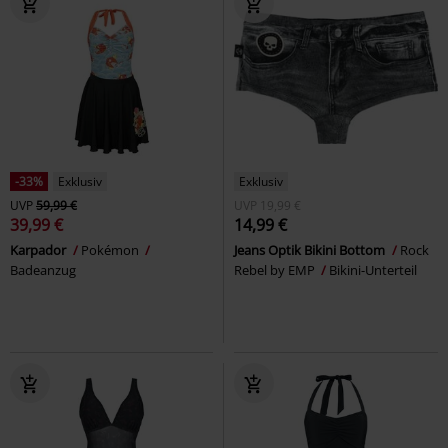
-33%
Exklusiv
Exklusiv
UVP
59,99 €
UVP
19,99 €
39,99 €
14,99 €
Karpador
Pokémon
Jeans Optik Bikini Bottom
Rock
Badeanzug
Rebel by EMP
Bikini-Unterteil