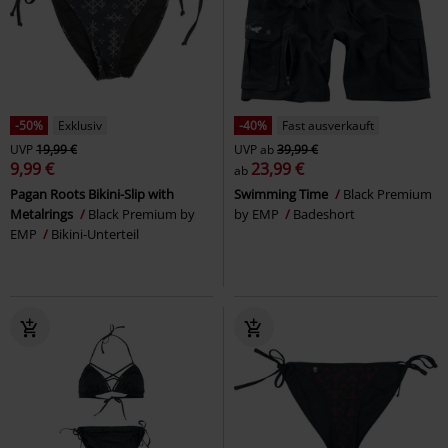
-50%
Exklusiv
-40%
Fast ausverkauft
UVP
19,99 €
UVP
ab
39,99 €
9,99 €
23,99 €
ab
Pagan Roots Bikini-Slip with
Swimming Time
Black Premium
Metalrings
Black Premium by
by EMP
Badeshort
EMP
Bikini-Unterteil