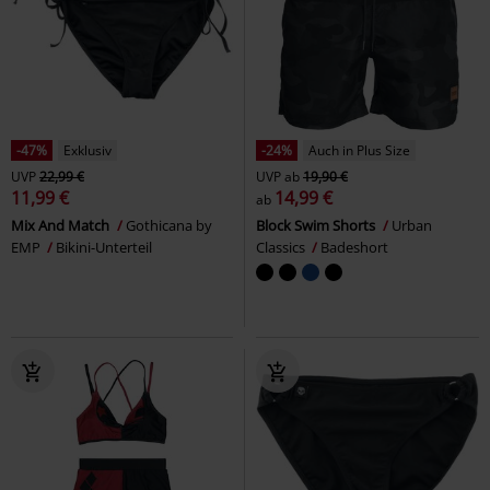
-47%
Exklusiv
-24%
Auch in Plus Size
UVP
22,99 €
UVP
ab
19,90 €
11,99 €
14,99 €
ab
Mix And Match
Gothicana by
Block Swim Shorts
Urban
EMP
Bikini-Unterteil
Classics
Badeshort