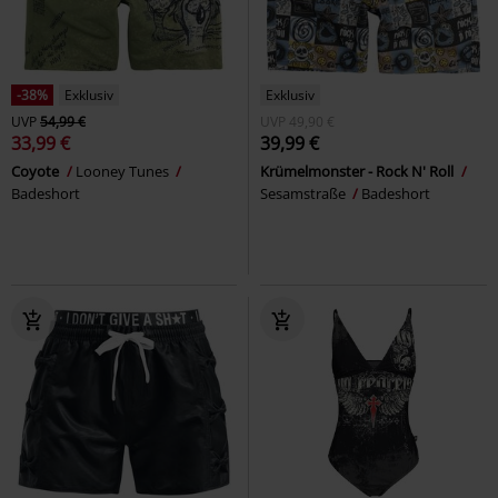
-38%
Exklusiv
Exklusiv
UVP
54,99 €
UVP
49,90 €
33,99 €
39,99 €
Coyote
Looney Tunes
Krümelmonster - Rock N' Roll
Badeshort
Sesamstraße
Badeshort