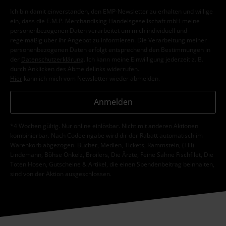
Ich bin damit einverstanden, den EMP-Newsletter zu erhalten und willige
ein, dass die E.M.P. Merchandising Handelsgesellschaft mbH meine
personenbezogenen Daten verarbeitet um mich individuell und
regelmäßig über ihr Angebot zu informieren. Die Verarbeitung meiner
personenbezogenen Daten erfolgt entsprechend den Bestimmungen in
der
Datenschutzerklärung
. Ich kann meine Einwilligung jederzeit z. B.
durch Anklicken des Abmeldelinks widerrufen.
Hier
kann ich mich vom Newsletter wieder abmelden.
Anmelden
*4 Wochen gültig. Nur online einlösbar. Nicht mit anderen Aktionen
kombinierbar. Nach Codeeingabe wird dir der Rabatt automatisch im
Warenkorb abgezogen. Bücher, Medien, Tickets, Rammstein, (Till)
Lindemann, Böhse Onkelz, Broilers, Die Ärzte, Feine Sahne Fischfilet, Die
Toten Hosen, Gutscheine & Artikel, die einen Spendenbeitrag beinhalten,
sind von der Aktion ausgeschlossen.