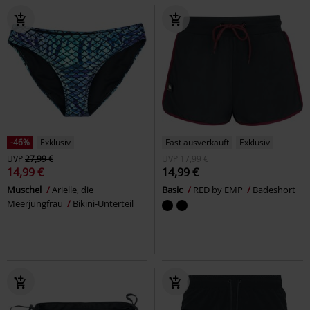
-46%
Exklusiv
Fast ausverkauft
Exklusiv
UVP
27,99 €
UVP
17,99 €
14,99 €
14,99 €
Muschel
Arielle, die
Basic
RED by EMP
Badeshort
Meerjungfrau
Bikini-Unterteil