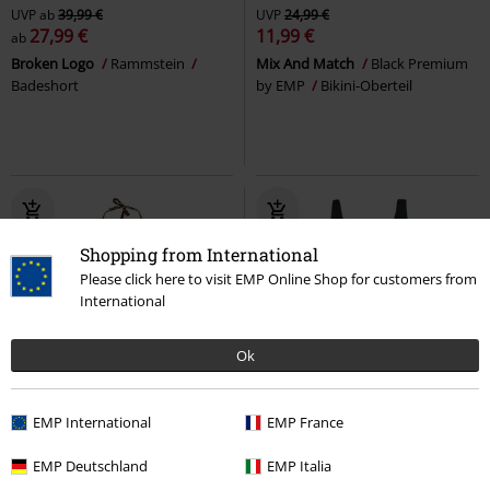
UVP
ab
39,99 €
UVP
24,99 €
27,99 €
11,99 €
ab
Broken Logo
Rammstein
Mix And Match
Black Premium
Badeshort
by EMP
Bikini-Oberteil
Shopping from International
Please click here to visit EMP Online Shop for customers from
International
Ok
-19%
2-teilig
-40%
Exklusiv
EMP International
EMP France
UVP
29,90 €
UVP
ab
49,99 €
23,99 €
29,99 €
ab
EMP Deutschland
EMP Italia
Ladies Leo Bikini
Urban Classics
Badeanzug mit Schnürung
Black