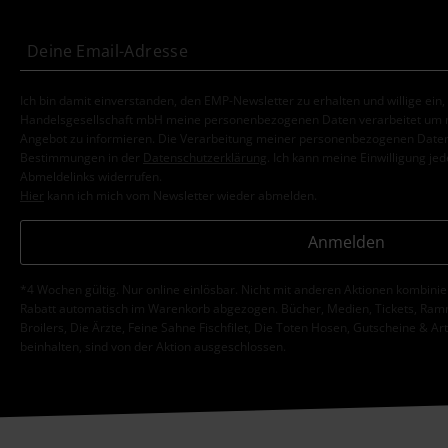
Ich bin damit einverstanden, den EMP-Newsletter zu erhalten und willige ein
Handelsgesellschaft mbH meine personenbezogenen Daten verarbeitet um mi
Angebot zu informieren. Die Verarbeitung meiner personenbezogenen Daten
Bestimmungen in der
Datenschutzerklärung
. Ich kann meine Einwilligung jed
Abmeldelinks widerrufen.
Hier
kann ich mich vom Newsletter wieder abmelden.
Anmelden
*4 Wochen gültig. Nur online einlösbar. Nicht mit anderen Aktionen kombini
Rabatt automatisch im Warenkorb abgezogen. Bücher, Medien, Tickets, Ramms
Broilers, Die Ärzte, Feine Sahne Fischfilet, Die Toten Hosen, Gutscheine & Ar
beinhalten, sind von der Aktion ausgeschlossen.