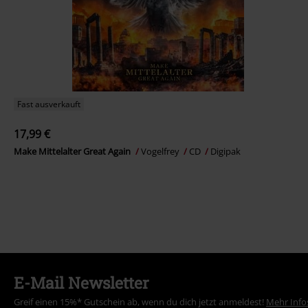
Fast ausverkauft
17,99 €
Make Mittelalter Great Again
Vogelfrey
CD
Digipak
E-Mail Newsletter
Greif einen 15%* Gutschein ab, wenn du dich jetzt anmeldest!
Mehr Info