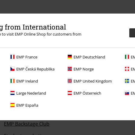
 from International
:00 Uhr.
Mehr Infos
re to visit EMP Online Shop for customers from
EMP France
EMP Deutschland
EM
EMP Česká Republika
EMP Norge
EM
Angebote für dich
EMP Ireland
EMP United Kingdom
EM
Magazin
Large Nederland
EMP Österreich
EM
Gewinnspiele
EMP España
EMP Gutscheine bestellen
EMP Backstage Club