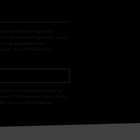
, dass die E.M.P. Merchandising
ch individuell und regelmäßig über ihr
 erfolgt entsprechend den
erzeit z. B. durch Anklicken des
erbar. Nach Codeeingabe wird dir der
tein, (Till) Lindemann, Böhse Onkelz,
tikel, die einen Spendenbeitrag