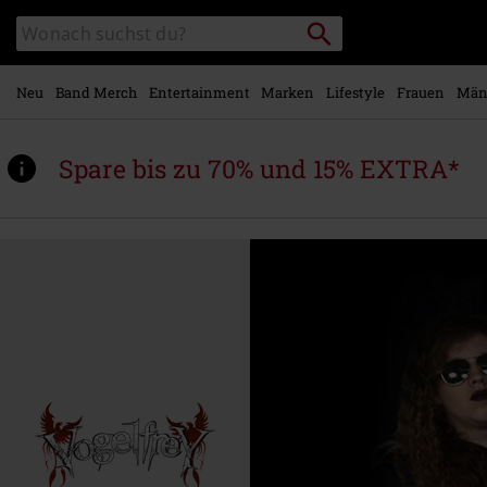
Zum
Packstation
Katalog
Hauptinhalt
suchen
durchsuchen
springen
Neu
Band Merch
Entertainment
Marken
Lifestyle
Frauen
Män
Spare bis zu 70% und 15% EXTRA*