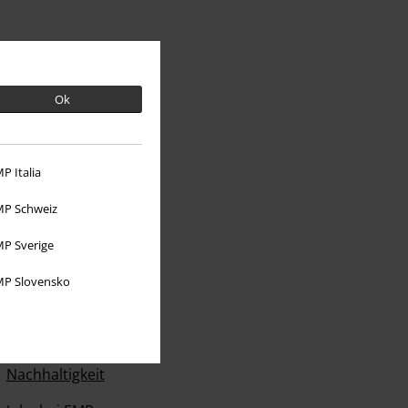
Ok
P Italia
P Schweiz
Über EMP
P Sverige
EMP Events
P Slovensko
Partnerprogramm
EMP Stores
Nachhaltigkeit