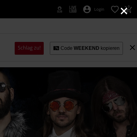
×
0
Login
Schlag zu!
Code
WEEKEND
kopieren