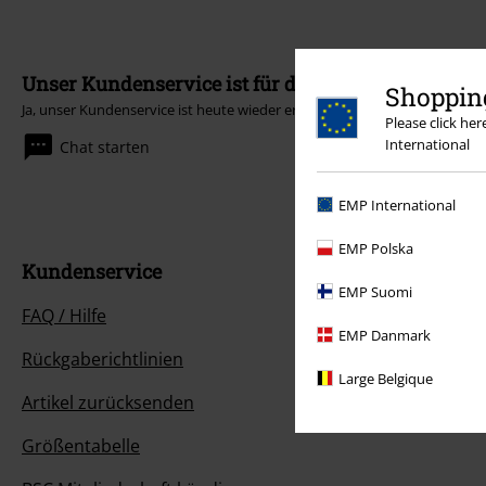
Unser Kundenservice ist für dich da
Shopping
Ja, unser Kundenservice ist heute wieder erreichbar von 09:00 Uhr bis 14
Please click he
International
Chat starten
EMP International
EMP Polska
Kundenservice
EMP Suomi
FAQ / Hilfe
EMP Danmark
Rückgaberichtlinien
Large Belgique
Artikel zurücksenden
Größentabelle