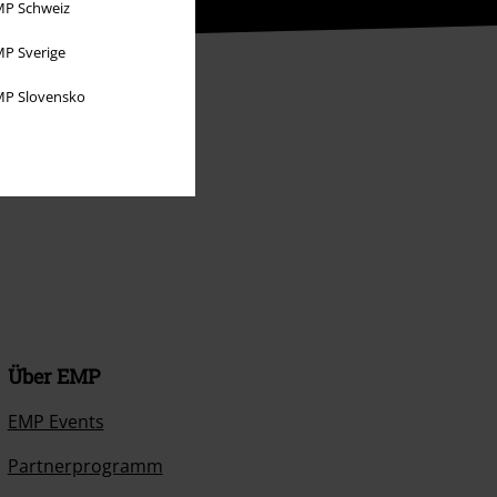
P Schweiz
P Sverige
P Slovensko
Über EMP
EMP Events
Partnerprogramm