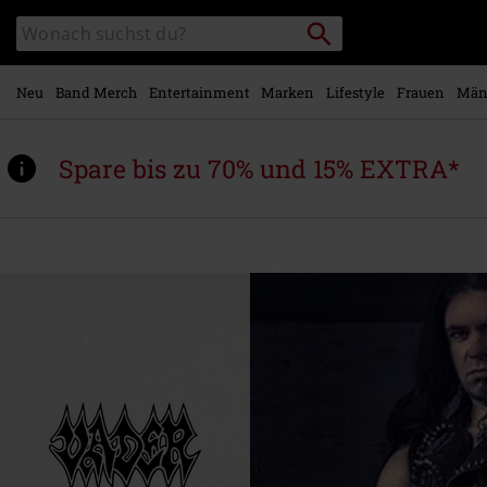
Zum
Packstation
Katalog
Hauptinhalt
suchen
durchsuchen
springen
Neu
Band Merch
Entertainment
Marken
Lifestyle
Frauen
Män
Spare bis zu 70% und 15% EXTRA*