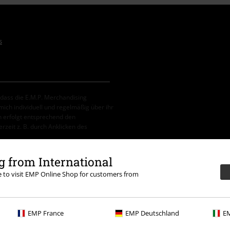
s
, dass die E.M.P. Merchandising
ch individuell und regelmäßig über ihr
 erfolgt entsprechend den
erzeit z. B. durch Anklicken des
 from International
re to visit EMP Online Shop for customers from
erbar. Nach Codeeingabe wird dir der
tein, (Till) Lindemann, Böhse Onkelz,
EMP France
EMP Deutschland
EM
tikel, die einen Spendenbeitrag