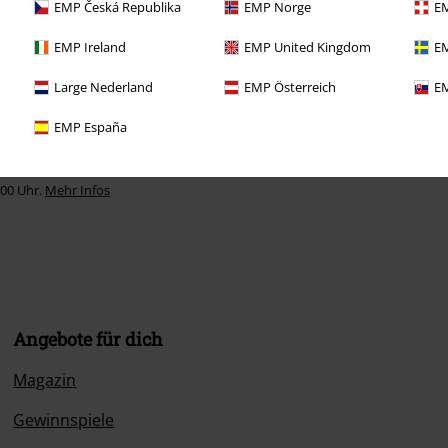
EMP Česká Republika
EMP Norge
EM
EMP Ireland
EMP United Kingdom
EM
Large Nederland
EMP Österreich
EM
EMP España
:00 Uhr.
Mehr Infos
Angebote für dich
Magazin
Gewinnspiele