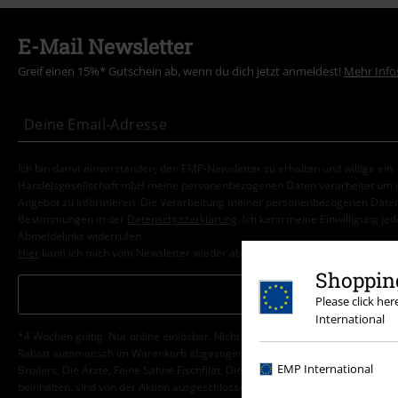
E-Mail Newsletter
Greif einen 15%* Gutschein ab, wenn du dich jetzt anmeldest!
Mehr Info
Ich bin damit einverstanden, den EMP-Newsletter zu erhalten und willige ein
Handelsgesellschaft mbH meine personenbezogenen Daten verarbeitet um mi
Angebot zu informieren. Die Verarbeitung meiner personenbezogenen Daten
Bestimmungen in der
Datenschutzerklärung
. Ich kann meine Einwilligung jed
Abmeldelinks widerrufen.
Hier
kann ich mich vom Newsletter wieder abmelden.
Shopping
Anmelden
Please click he
International
*4 Wochen gültig. Nur online einlösbar. Nicht mit anderen Aktionen kombini
Rabatt automatisch im Warenkorb abgezogen. Bücher, Medien, Tickets, Ramms
EMP International
Broilers, Die Ärzte, Feine Sahne Fischfilet, Die Toten Hosen, Gutscheine & Ar
beinhalten, sind von der Aktion ausgeschlossen.