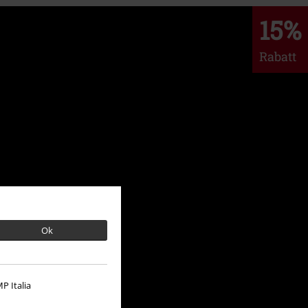
15%
Rabatt
Ok
P Italia