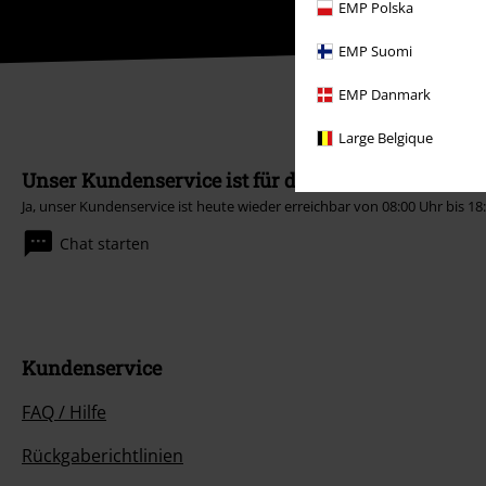
EMP Polska
EMP Suomi
EMP Danmark
Large Belgique
Unser Kundenservice ist für dich da
Ja, unser Kundenservice ist heute wieder erreichbar von 08:00 Uhr bis 18
Chat starten
Kundenservice
FAQ / Hilfe
Rückgaberichtlinien