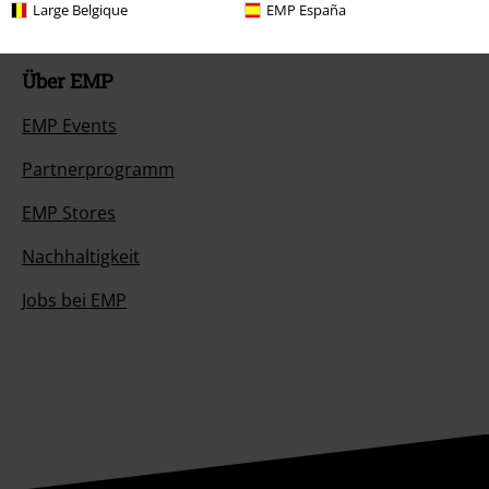
Large Belgique
EMP España
Über EMP
EMP Events
Partnerprogramm
EMP Stores
Nachhaltigkeit
Jobs bei EMP