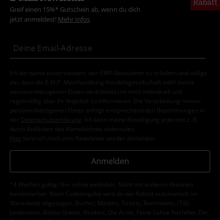
Rabatt
Greif einen 15%* Gutschein ab, wenn du dich
jetzt anmeldest!
Mehr Infos
Ich bin damit einverstanden, den EMP-Newsletter zu erhalten und willige
ein, dass die E.M.P. Merchandising Handelsgesellschaft mbH meine
personenbezogenen Daten verarbeitet um mich individuell und
regelmäßig über ihr Angebot zu informieren. Die Verarbeitung meiner
personenbezogenen Daten erfolgt entsprechend den Bestimmungen in
der
Datenschutzerklärung
. Ich kann meine Einwilligung jederzeit z. B.
durch Anklicken des Abmeldelinks widerrufen.
Hier
kann ich mich vom Newsletter wieder abmelden.
Anmelden
*4 Wochen gültig. Nur online einlösbar. Nicht mit anderen Aktionen
kombinierbar. Nach Codeeingabe wird dir der Rabatt automatisch im
Warenkorb abgezogen. Bücher, Medien, Tickets, Rammstein, (Till)
Lindemann, Böhse Onkelz, Broilers, Die Ärzte, Feine Sahne Fischfilet, Die