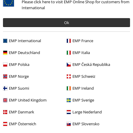
Please click here to visit EMP Online Shop for customers from
Artikel zurücksenden
International
Größentabelle
Ok
BSC Mitgliedschaft kündigen
Zahlungsarten
EMP International
EMP France
EMP Deutschland
EMP Italia
EMP Polska
EMP Česká Republika
Angebote für dich
EMP Norge
EMP Schweiz
Magazin
EMP Suomi
EMP Ireland
Gewinnspiele
EMP United Kingdom
EMP Sverige
EMP Gutscheine bestellen
EMP Danmark
Large Nederland
EMP Backstage Club
EMP Österreich
EMP Slovensko
Studentenrabatt