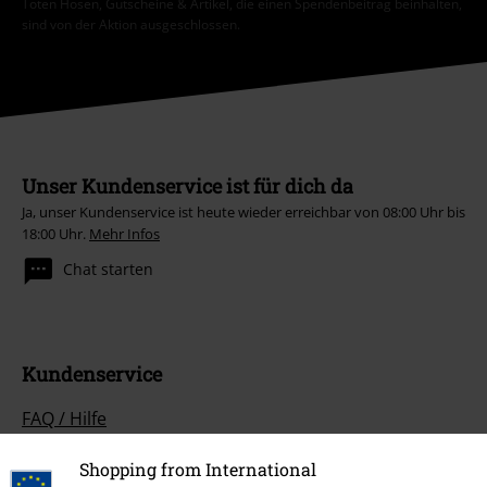
Toten Hosen, Gutscheine & Artikel, die einen Spendenbeitrag beinhalten,
sind von der Aktion ausgeschlossen.
Unser Kundenservice ist für dich da
Ja, unser Kundenservice ist heute wieder erreichbar von 08:00 Uhr bis
18:00 Uhr.
Mehr Infos
Chat starten
Kundenservice
FAQ / Hilfe
Rückgaberichtlinien
Shopping from International