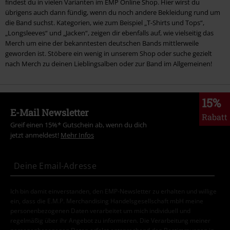
findest du in vielen Varianten im EMP Online Shop. Hier wirst du
übrigens auch dann fündig, wenn du noch andere Bekleidung rund um
die Band suchst. Kategorien, wie zum Beispiel „T-Shirts und Tops“,
„Longsleeves“ und „Jacken“, zeigen dir ebenfalls auf, wie vielseitig das
Merch um eine der bekanntesten deutschen Bands mittlerweile
geworden ist. Stöbere ein wenig in unserem Shop oder suche gezielt
nach Merch zu deinen Lieblingsalben oder zur Band im Allgemeinen!
15%
E-Mail Newsletter
Rabatt
Greif einen 15%* Gutschein ab, wenn du dich
jetzt anmeldest!
Mehr Infos
Ich bin damit einverstanden, den EMP-Newsletter zu erhalten und willige
ein, dass die E.M.P. Merchandising Handelsgesellschaft mbH meine
personenbezogenen Daten verarbeitet um mich individuell und
regelmäßig über ihr Angebot zu informieren. Die Verarbeitung meiner