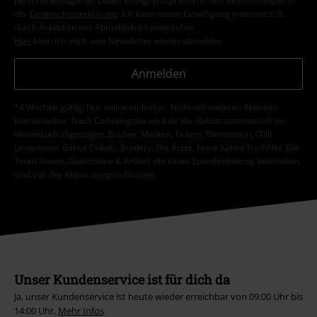
personenbezogenen Daten erfolgt entsprechend den Bestimmungen in
der
Datenschutzerklärung
. Ich kann meine Einwilligung jederzeit z. B.
durch Anklicken des Abmeldelinks widerrufen.
Hier
kann ich mich vom Newsletter wieder abmelden.
Anmelden
*4 Wochen gültig. Nur online einlösbar. Nicht mit anderen Aktionen
kombinierbar. Nach Codeeingabe wird dir der Rabatt automatisch im
Warenkorb abgezogen. Bücher, Medien, Tickets, Rammstein, (Till)
Lindemann, Böhse Onkelz, Broilers, Die Ärzte, Feine Sahne Fischfilet, Die
Toten Hosen, Gutscheine & Artikel, die einen Spendenbeitrag beinhalten,
sind von der Aktion ausgeschlossen.
Unser Kundenservice ist für dich da
Ja, unser Kundenservice ist heute wieder erreichbar von 09:00 Uhr bis
14:00 Uhr.
Mehr Infos