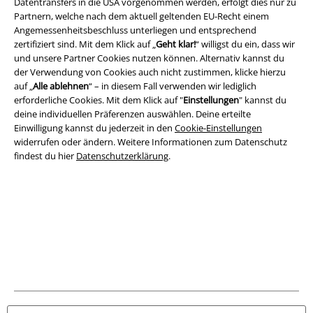
Datentransfers in die USA vorgenommen werden, erfolgt dies nur zu
Partnern, welche nach dem aktuell geltenden EU-Recht einem
Impressum
Angemessenheitsbeschluss unterliegen und entsprechend
zertifiziert sind. Mit dem Klick auf „
Geht klar!
“ willigst du ein, dass wir
und unsere Partner Cookies nutzen können. Alternativ kannst du
Datenschutz
der Verwendung von Cookies auch nicht zustimmen, klicke hierzu
auf „
Alle ablehnen
“ – in diesem Fall verwenden wir lediglich
Entsorgung und Umweltschutz
erforderliche Cookies. Mit dem Klick auf "
Einstellungen
" kannst du
deine individuellen Präferenzen auswählen. Deine erteilte
Konformitätserklärung
Einwilligung kannst du jederzeit in den
Cookie-Einstellungen
widerrufen oder ändern. Weitere Informationen zum Datenschutz
Information zur Barrierefreiheit
findest du hier
Datenschutzerklärung
.
Cookie-Einstellungen
Vertrag widerrufen
Alle Preise inkl. gesetzlicher Mehrwertsteuer, zzgl.
Versandkosten
© 1986-2026 E.M.P. Merchandising HGmbH