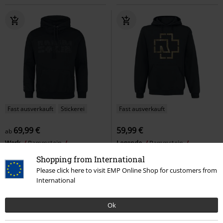
Fast ausverkauft
Stickerei
Fast ausverkauft
69,99 €
59,99 €
ab
Werk
Rammstein
Legende
Rammstein
Kapuzenpullover
Kapuzenpullover
Shopping from International
Please click here to visit EMP Online Shop for customers from
International
Ok