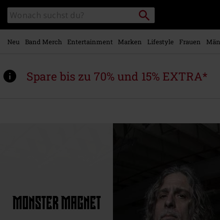
Zum
Packstation
Katalog
Hauptinhalt
suchen
durchsuchen
springen
Neu
Band Merch
Entertainment
Marken
Lifestyle
Frauen
Män
Spare bis zu 70% und 15% EXTRA*