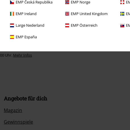
EMP Česká Republika
EMP Norge
EM
EMP Ireland
EMP United Kingdom
EM
Large Nederland
EMP Österreich
EM
EMP España
:00 Uhr.
Mehr Infos
Angebote für dich
Magazin
Gewinnspiele