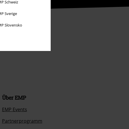
P Schweiz
P Sverige
P Slovensko
Über EMP
EMP Events
Partnerprogramm