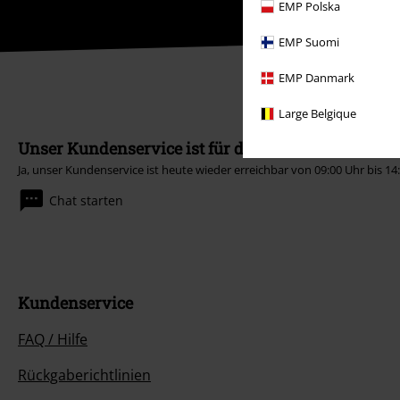
EMP Polska
EMP Suomi
EMP Danmark
Large Belgique
Unser Kundenservice ist für dich da
Ja, unser Kundenservice ist heute wieder erreichbar von 09:00 Uhr bis 14
Chat starten
Kundenservice
FAQ / Hilfe
Rückgaberichtlinien