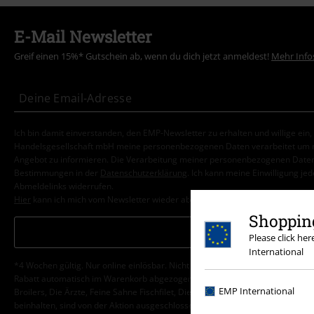
E-Mail Newsletter
Greif einen 15%* Gutschein ab, wenn du dich jetzt anmeldest!
Mehr Info
Ich bin damit einverstanden, den EMP-Newsletter zu erhalten und willige ein
Handelsgesellschaft mbH meine personenbezogenen Daten verarbeitet um mi
Angebot zu informieren. Die Verarbeitung meiner personenbezogenen Daten
Bestimmungen in der
Datenschutzerklärung
. Ich kann meine Einwilligung jed
Abmeldelinks widerrufen.
Hier
kann ich mich vom Newsletter wieder abmelden.
Shopping
Anmelden
Please click he
International
*4 Wochen gültig. Nur online einlösbar. Nicht mit anderen Aktionen kombini
Rabatt automatisch im Warenkorb abgezogen. Bücher, Medien, Tickets, Ramms
EMP International
Broilers, Die Ärzte, Feine Sahne Fischfilet, Die Toten Hosen, Gutscheine & Ar
beinhalten, sind von der Aktion ausgeschlossen.