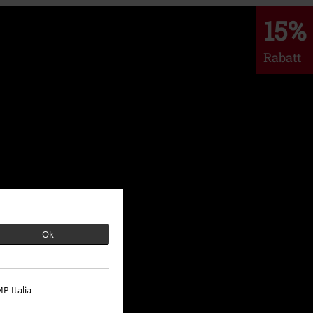
15%
Rabatt
Ok
P Italia