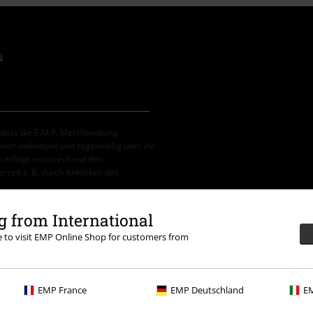
s
, dass die E.M.P. Merchandising
ch individuell und regelmäßig über ihr
 erfolgt entsprechend den
erzeit z. B. durch Anklicken des
 from International
re to visit EMP Online Shop for customers from
erbar. Nach Codeeingabe wird dir der
tein, (Till) Lindemann, Böhse Onkelz,
EMP France
EMP Deutschland
EM
tikel, die einen Spendenbeitrag