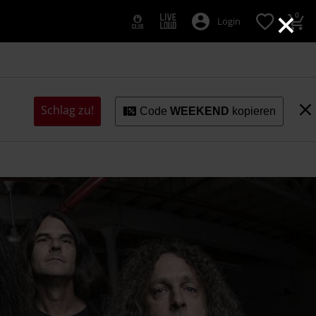
×
0
Login
Schlag zu!
Code
WEEKEND
kopieren