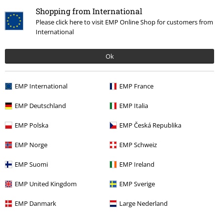
Shopping from International
Please click here to visit EMP Online Shop for customers from
15%
International
E-Mail Newsletter
Rabatt
Greif einen 15%* Gutschein ab, wenn du dich
Ok
jetzt anmeldest!
Mehr Infos
EMP International
EMP France
EMP Deutschland
EMP Italia
Ich bin damit einverstanden, den EMP-Newsletter zu erhalten und willige
ein, dass die E.M.P. Merchandising Handelsgesellschaft mbH meine
EMP Polska
EMP Česká Republika
personenbezogenen Daten verarbeitet um mich individuell und
regelmäßig über ihr Angebot zu informieren. Die Verarbeitung meiner
EMP Norge
EMP Schweiz
personenbezogenen Daten erfolgt entsprechend den Bestimmungen in
der
Datenschutzerklärung
. Ich kann meine Einwilligung jederzeit z. B.
EMP Suomi
EMP Ireland
durch Anklicken des Abmeldelinks widerrufen.
Hier
kann ich mich vom Newsletter wieder abmelden.
EMP United Kingdom
EMP Sverige
Anmelden
EMP Danmark
Large Nederland