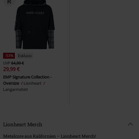
-53%
Exklusiv
UVP
64,99 €
29,99 €
EMP Signature Collection -
Oversize
Lionheart
Langarmshirt
Lionheart Merch
Metalcore aus Kalifornien – Lionheart Merch!