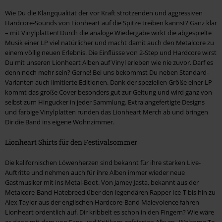
Wie Du die Klangqualität der vor Kraft strotzenden und aggressiven
Hardcore-Sounds von Lionheart auf die Spitze treiben kannst? Ganz klar
– mit Vinylplatten! Durch die analoge Wiedergabe wirkt die abgespielte
Musik einer LP viel natürlicher und macht damit auch den Metalcore zu
einem völlig neuen Erlebnis. Die Einflüsse von 2-Step und Hardcore wirst
Du mit unseren Lionheart Alben auf Vinyl erleben wie nie zuvor. Darf es
denn noch mehr sein? Gerne! Bei uns bekommst Du neben Standard-
Varianten auch limitierte Editionen. Dank der speziellen Größe einer LP
kommt das große Cover besonders gut zur Geltung und wird ganz von
selbst zum Hingucker in jeder Sammlung. Extra angefertigte Designs
und farbige Vinylplatten runden das Lionheart Merch ab und bringen
Dir die Band ins eigene Wohnzimmer.
Lionheart Shirts für den Festivalsommer
Die kalifornischen Löwenherzen sind bekannt für ihre starken Live-
Auftritte und nehmen auch für ihre Alben immer wieder neue
Gastmusiker mit ins Metal-Boot. Von Jamey Jasta, bekannt aus der
Metalcore-Band Hatebreed über den legendären Rapper Ice-T bis hin zu
Alex Taylor aus der englischen Hardcore-Band Malevolence fahren
Lionheart ordentlich auf. Dir kribbelt es schon in den Fingern? Wie wäre