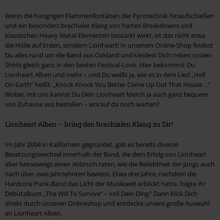
Wenn die hungrigen Flammenfontänen der Pyrotechnik hinaufschießen
und ein besonders brachialer Klang von harten Breakdowns und
klassischen Heavy Metal-Elementen bestärkt wirkt, ist das nicht etwa
die Hölle auf Erden, sondern Lionheart! In unserem Online-Shop findest
Du alles rund um die Band aus Oakland und kleidest Dich neben coolen
Shirts gleich ganz in den besten Festival-Look. Hier bekommst Du
Lionheart Alben und mehr – und Du weißt ja, wie es in dem Lied „Hell
On Earth“ heißt: „Knock Knock You Better Come Up Out That House ...“
Wobei, mit uns kannst Du Dein Lionheart Merch ja auch ganz bequem
von Zuhause aus bestellen – worauf da noch warten?
Lionheart Alben – bring den brachialen Klang zu Dir!
Im Jahr 2004 in Kalifornien gegründet, gab es bereits diverse
Besetzungswechsel innerhalb der Band, die dem Erfolg von Lionheart
aber keineswegs einen Abbruch taten, wie die Beliebtheit der Jungs auch
nach über zwei Jahrzehnten beweist. Etwa drei Jahre, nachdem die
Hardcore Punk-Band das Licht der Musikwelt erblickt hatte, folgte ihr
Debütalbum „The Will To Survive“ – voll Dein Ding? Dann klick Dich
direkt durch unseren Onlineshop und entdecke unsere große Auswahl
an Lionheart Alben.