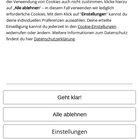
der Verwendung von Cookies auch nicht zustimmen, klicke hierzu
auf „
Alle ablehnen
“ – in diesem Fall verwenden wir lediglich
Konformitätserklärung
erforderliche Cookies. Mit dem Klick auf "
Einstellungen
" kannst du
deine individuellen Präferenzen auswählen. Deine erteilte
Information zur Barrierefreiheit
Einwilligung kannst du jederzeit in den
Cookie-Einstellungen
widerrufen oder ändern. Weitere Informationen zum Datenschutz
Cookie-Einstellungen
findest du hier
Datenschutzerklärung
.
Vertrag widerrufen
Alle Preise inkl. gesetzlicher Mehrwertsteuer, zzgl.
Versandkosten
© 1986-2026 E.M.P. Merchandising HGmbH
Geht klar!
EMP Online Shops
Alle ablehnen
EMP International
Einstellungen
EMP France