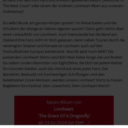
es dann mit dem von Fans und Kritikern gefeierten Album „Welcome To
The West Coast“ oder einem der anderen Lionheart Alben aus unserem
Onlineshop?
Du willst Musik am ganzen Körper spüren? Im Metal baden und die
Schultern der Menge an Deinen eigenen spüren? Dann geht nichts über
einen Liveauftritt von Lionheart. Auch hierzulande hat die Band aus
Oakland ihre Fans nicht im Stich gelassen, denn neben Touren durch die
vereinigten Staaten und Kanada ist Lionheart auch auf den
Festivalbühnen Europas beheimatet. Was Dir jetzt noch fehlt? Die
passenden Lionheart Shirts natürlich! Aber keine Sorge, bei uns findest
Du neben coolen Klamotten von Eight2Nine, die Dich bei jedem Wetter
fürs Konzert kleiden, auch das Herzstück eines jedes Fans: Das
Bandshirt. Bedruckt mit hochwertigen Schriftzügen und den
beliebtesten Cover-Motiven, werden unsere Lionheart Shirts zu treuen
Begleitern fürs Festival. Dein Löwenherz, Dein Lionheart Merch!
Neues Album von
Lionheart
:
"
The Grace Of A Dragonfly
"
ab 23.02.2024 bei EMP ...!