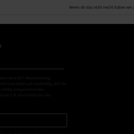
Wenn dir das nicht reicht haben wir 
s
, dass die E.M.P. Merchandising
ch individuell und regelmäßig über ihr
 erfolgt entsprechend den
erzeit z. B. durch Anklicken des