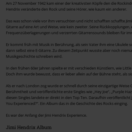
Am 27 November 1942 kam einer der kreativsten Köpfe den die Rockindust
Hendrix veränderte den Rock und seine Hörer, wie kaum ein anderer.
Das was schon viele vor ihm versuchten und nicht schafften schaffte Jimi 
Gitarre auf eine Art und Weise, wie kein zweiter. Seine Rückkopplungen, 
Frequenzüberlagerungen und verzerrten Gitarrensounds bleiben für im
Er kommt früh mit Musik in Berührung, als sein Vater ihm eine Ukulele sc
dann selbst eine E-Gitarre. Zu diesem Zeitpunkt wusste aber noch niemand
Musikgeschichte schreiben wird.
In den frühen 60er Jahren spielte er mit verschieden Künstlern, wie Litt
Doch ihm wurde bewusst, dass er lieber allein auf der Bühne steht, als si
Als er nach London zog wurde er schnell durch seine einzigartige Weise G
Berühmtheit und veröffentlichte erste Singles wie „Hey Joe“, „Purple Ha
diesen Singles landete er direkt in den Top Ten. Daraufhin veröffentlich
You Experienced?“. Ein Album das in die Geschichte des Rocks einging.
Es war der Anfang der Jimi Hendrix Experience.
Jimi Hendrix Album