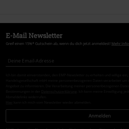
E-Mail Newsletter
Greif einen 15%* Gutschein ab, wenn du dich jetzt anmeldest!
Mehr Info
Ich bin damit einverstanden, den EMP-Newsletter zu erhalten und willige ein
Handelsgesellschaft mbH meine personenbezogenen Daten verarbeitet um mi
Angebot zu informieren. Die Verarbeitung meiner personenbezogenen Daten
Bestimmungen in der
Datenschutzerklärung
. Ich kann meine Einwilligung jed
Abmeldelinks widerrufen.
Hier
kann ich mich vom Newsletter wieder abmelden.
Anmelden