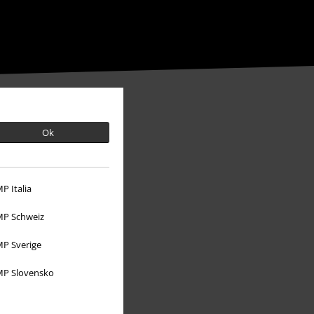
Ok
P Italia
P Schweiz
P Sverige
P Slovensko
Über EMP