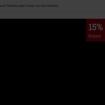
auch Patches oder Poster von Jimi Hendrix.
15%
Rabatt