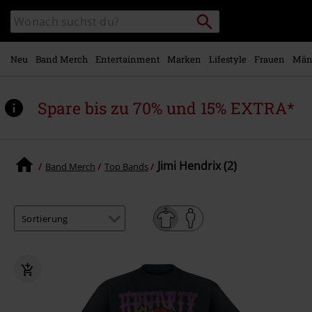
Zum
Packstation
Katalog
Hauptinhalt
suchen
durchsuchen
springen
Neu
Band Merch
Entertainment
Marken
Lifestyle
Frauen
Män
Spare bis zu 70% und 15% EXTRA*
Jimi Hendrix (2)
Band Merch
Top Bands