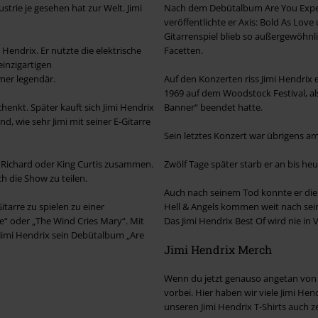
rie je gesehen hat zur Welt. Jimi
Nach dem Debütalbum Are You Experi
veröffentlichte er Axis: Bold As Love 
Gitarrenspiel blieb so außergewöhnli
Hendrix. Er nutzte die elektrische
Facetten.
einzigartigen
mer legendär.
Auf den Konzerten riss Jimi Hendrix 
1969 auf dem Woodstock Festival, als 
henkt. Später kauft sich Jimi Hendrix
Banner“ beendet hatte.
, wie sehr Jimi mit seiner E-Gitarre
Sein letztes Konzert war übrigens a
le Richard oder King Curtis zusammen.
Zwölf Tage später starb er an bis h
ch die Show zu teilen.
Auch nach seinem Tod konnte er die 
itarre zu spielen zu einer
Hell & Angels kommen weit nach sein
ze“ oder „The Wind Cries Mary“. Mit
Das Jimi Hendrix Best Of wird nie in 
t Jimi Hendrix sein Debütalbum „Are
Jimi Hendrix Merch
Wenn du jetzt genauso angetan von J
vorbei. Hier haben wir viele Jimi Hen
unseren Jimi Hendrix T-Shirts auch ze