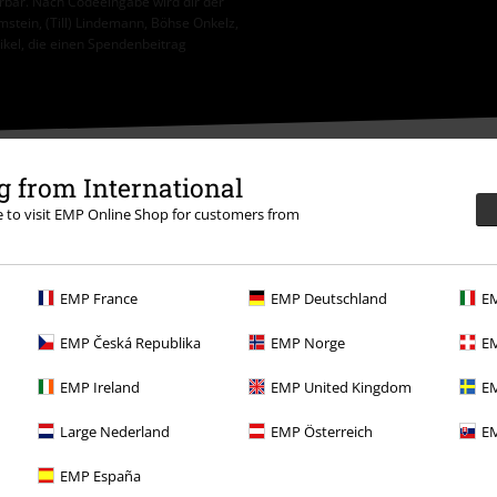
erbar. Nach Codeeingabe wird dir der
tein, (Till) Lindemann, Böhse Onkelz,
tikel, die einen Spendenbeitrag
 from International
re to visit EMP Online Shop for customers from
:00 Uhr.
Mehr Infos
EMP France
EMP Deutschland
EM
EMP Česká Republika
EMP Norge
EM
EMP Ireland
EMP United Kingdom
EM
Large Nederland
EMP Österreich
EM
Angebote für dich
EMP España