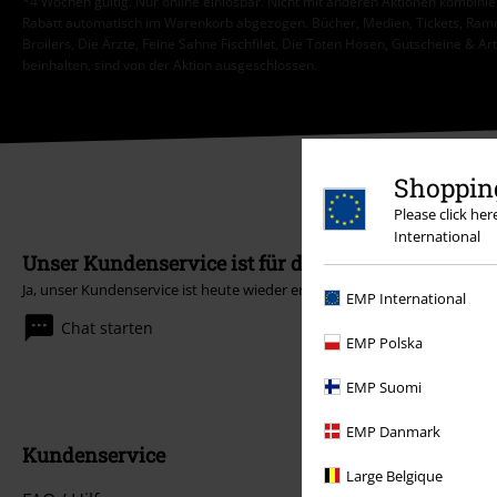
*4 Wochen gültig. Nur online einlösbar. Nicht mit anderen Aktionen kombini
Rabatt automatisch im Warenkorb abgezogen. Bücher, Medien, Tickets, Ramms
Broilers, Die Ärzte, Feine Sahne Fischfilet, Die Toten Hosen, Gutscheine & Ar
beinhalten, sind von der Aktion ausgeschlossen.
Shopping
Please click he
International
Unser Kundenservice ist für dich da
Ja, unser Kundenservice ist heute wieder erreichbar von 08:00 Uhr bis 18
EMP International
Chat starten
EMP Polska
EMP Suomi
EMP Danmark
Kundenservice
Large Belgique