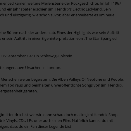
enced kamen weitere Meilensteine der Rockgeschichte. Im Jahr 1967
und ein Jahr später erschien Jimi Hendrix’s Electric Ladyland. Sein
ch und einzigartig, wie schon zuvor, aber er erweiterte es um neue
eine Bühne nach der anderen ab. Eines der Highlights war sein Auftritt
er sein Auftritt in einer Eigeninterpretation von „The Star Spangled
m 06 September 1970 in Schleswig-Holstein.
eute ungenauen Ursachen in London.
Menschen weiter begeistern. Die Alben Valleys Of Neptune und People,
em Tod raus und beinhalten unveröffentlichte Songs von Jimi Hendrix.
Vergessenheit geraten.
imi Hendrix bist wie wir, dann schau doch mal im Jimi Hendrix Shop
drix Vinyls, CDs, LPs oder auch einen Film. Natürlich kannst du mit
igen, dass du ein Fan dieser Legende bist.