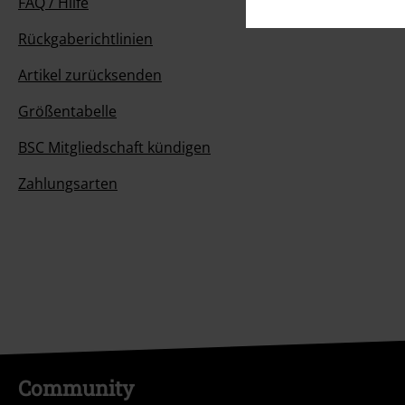
FAQ / Hilfe
Rückgaberichtlinien
Artikel zurücksenden
Größentabelle
BSC Mitgliedschaft kündigen
Zahlungsarten
Community