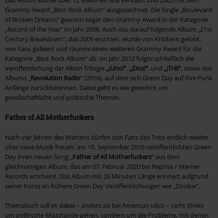
Grammy Award „Best Rock Album“ ausgezeichnet. Die Single „Boulevard
of Broken Dreams“ gewann sogar den Grammy Award in der Kategorie
„Record of the Year” im Jahr 2006. Auch das darauf folgende Album „21st
Century Breakdown“, das 2009 erschien, wurde von Kritikern gelobt,
von Fans gefeiert und räumte einen weiteren Grammy Award für die
Kategorie „Best Rock Album“ ab. Im Jahr 2012 folgte schließlich die
Veröffentlichung der Alben Trilogie
„¡Uno!“
,
„¡Dos!“
, und
„¡Tré!“
, sowie des
Albums „
Revolution Radio
“ (2016), auf dem sich Green Day auf ihre Punk
Anfänge zurückbesinnen. Dabei geht es wie gewohnt um
gesellschaftliche und politische Themen.
Father of All Motherfuckers
Nach vier Jahren des Wartens dürfen sich Fans des Trios endlich wieder
über neue Musik freuen: am 19. September 2019 veröffentlichten Green
Day ihren neuen Song „
Father of All Motherfuckers
“ aus dem
gleichnamigen Album, das am 07. Februar 2020 bei Reprise / Warner
Records erscheint. Das Album mit 26 Minuten Länge erinnert aufgrund
seiner Kürze an frühere Green Day Veröffentlichungen wie „Dookie“.
Thematisch soll es dabei – anders als bei American Idiot – nicht direkt
um politische Missstände gehen, sondern um die Probleme, mit denen