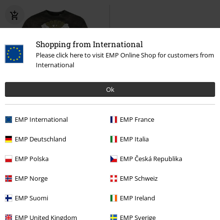
Shopping from International
Please click here to visit EMP Online Shop for customers from
International
Ok
Exklusiv
Auch in Plus Size
EMP International
EMP France
29,99 €
Dookie Scene
Green Day
T-
EMP Deutschland
EMP Italia
Shirt
EMP Polska
EMP Česká Republika
EMP Norge
EMP Schweiz
EMP Suomi
EMP Ireland
Green Day Merch
EMP United Kingdom
EMP Sverige