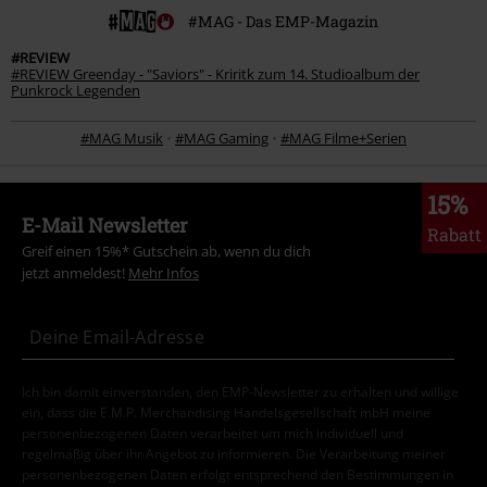
#MAG - Das EMP-Magazin
#REVIEW
#REVIEW Greenday - "Saviors" - Kriritk zum 14. Studioalbum der
Punkrock Legenden
#MAG Musik
•
#MAG Gaming
•
#MAG Filme+Serien
15%
E-Mail Newsletter
Rabatt
Greif einen 15%* Gutschein ab, wenn du dich
jetzt anmeldest!
Mehr Infos
Ich bin damit einverstanden, den EMP-Newsletter zu erhalten und willige
ein, dass die E.M.P. Merchandising Handelsgesellschaft mbH meine
personenbezogenen Daten verarbeitet um mich individuell und
regelmäßig über ihr Angebot zu informieren. Die Verarbeitung meiner
personenbezogenen Daten erfolgt entsprechend den Bestimmungen in