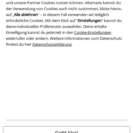
und unsere Partner Cookies nutzen können. Alternativ kannst du
Impressum
der Verwendung von Cookies auch nicht zustimmen, klicke hierzu
auf „
Alle ablehnen
“ – in diesem Fall verwenden wir lediglich
erforderliche Cookies. Mit dem Klick auf "
Einstellungen
" kannst du
Datenschutz
deine individuellen Präferenzen auswählen. Deine erteilte
Einwilligung kannst du jederzeit in den
Cookie-Einstellungen
Entsorgung und Umweltschutz
widerrufen oder ändern. Weitere Informationen zum Datenschutz
findest du hier
Datenschutzerklärung
.
Konformitätserklärung
Information zur Barrierefreiheit
Cookie-Einstellungen
Vertrag widerrufen
Alle Preise inkl. gesetzlicher Mehrwertsteuer, zzgl.
Versandkosten
© 1986-2026 E.M.P. Merchandising HGmbH
Geht klar!