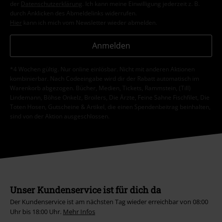
der
Datenschutzerklärung
. Ich kann meine Einwilligung jederzeit z. B.
durch Anklicken des Abmeldelinks widerrufen.
Hier
kann ich mich vom Newsletter wieder abmelden.
Anmelden
*4 Wochen gültig. Nur online einlösbar. Nicht mit anderen Aktionen
kombinierbar. Nach Codeeingabe wird dir der Rabatt automatisch im
Warenkorb abgezogen. Bücher, Medien, Tickets, Rammstein, (Till)
Lindemann, Böhse Onkelz, Broilers, Die Ärzte, Feine Sahne Fischfilet, Die
Toten Hosen, Gutscheine & Artikel, die einen Spendenbeitrag beinhalten,
sind von der Aktion ausgeschlossen.
Unser Kundenservice ist für dich da
Der Kundenservice ist am nächsten Tag wieder erreichbar von 08:00
Uhr bis 18:00 Uhr.
Mehr Infos