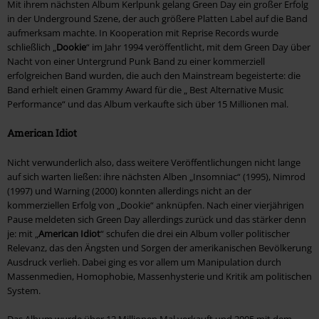
Mit ihrem nächsten Album Kerlpunk gelang Green Day ein großer Erfolg
in der Underground Szene, der auch größere Platten Label auf die Band
aufmerksam machte. In Kooperation mit Reprise Records wurde
schließlich „
Dookie
“ im Jahr 1994 veröffentlicht, mit dem Green Day über
Nacht von einer Untergrund Punk Band zu einer kommerziell
erfolgreichen Band wurden, die auch den Mainstream begeisterte: die
Band erhielt einen Grammy Award für die „ Best Alternative Music
Performance“ und das Album verkaufte sich über 15 Millionen mal.
American Idiot
Nicht verwunderlich also, dass weitere Veröffentlichungen nicht lange
auf sich warten ließen: ihre nächsten Alben „Insomniac“ (1995), Nimrod
(1997) und Warning (2000) konnten allerdings nicht an der
kommerziellen Erfolg von „Dookie“ anknüpfen. Nach einer vierjährigen
Pause meldeten sich Green Day allerdings zurück und das stärker denn
je: mit „
American Idiot
“ schufen die drei ein Album voller politischer
Relevanz, das den Ängsten und Sorgen der amerikanischen Bevölkerung
Ausdruck verlieh. Dabei ging es vor allem um Manipulation durch
Massenmedien, Homophobie, Massenhysterie und Kritik am politischen
System.
Das Album wurde über 12 Millionen Mal verkauft und 2005 mit dem