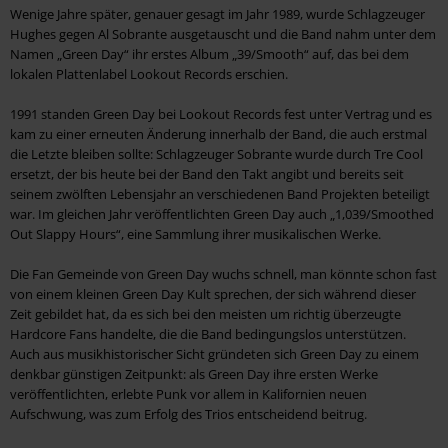
Wenige Jahre später, genauer gesagt im Jahr 1989, wurde Schlagzeuger
Hughes gegen Al Sobrante ausgetauscht und die Band nahm unter dem
Namen „Green Day“ ihr erstes Album „39/Smooth“ auf, das bei dem
lokalen Plattenlabel Lookout Records erschien.
1991 standen Green Day bei Lookout Records fest unter Vertrag und es
kam zu einer erneuten Änderung innerhalb der Band, die auch erstmal
die Letzte bleiben sollte: Schlagzeuger Sobrante wurde durch Tre Cool
ersetzt, der bis heute bei der Band den Takt angibt und bereits seit
seinem zwölften Lebensjahr an verschiedenen Band Projekten beteiligt
war. Im gleichen Jahr veröffentlichten Green Day auch „1,039/Smoothed
Out Slappy Hours“, eine Sammlung ihrer musikalischen Werke.
Die Fan Gemeinde von Green Day wuchs schnell, man könnte schon fast
von einem kleinen Green Day Kult sprechen, der sich während dieser
Zeit gebildet hat, da es sich bei den meisten um richtig überzeugte
Hardcore Fans handelte, die die Band bedingungslos unterstützen.
Auch aus musikhistorischer Sicht gründeten sich Green Day zu einem
denkbar günstigen Zeitpunkt: als Green Day ihre ersten Werke
veröffentlichten, erlebte Punk vor allem in Kalifornien neuen
Aufschwung, was zum Erfolg des Trios entscheidend beitrug.