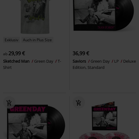
Exklusiv
Auch in Plus Size
29,99 €
36,99 €
ab
Sketched Man
Green Day
T-
Saviors
Green Day
LP
Deluxe
Shirt
Edition, Standard