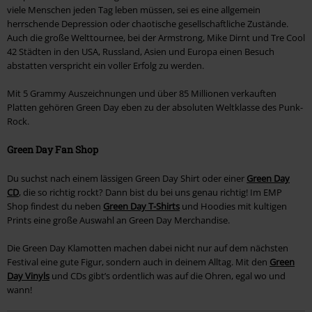
viele Menschen jeden Tag leben müssen, sei es eine allgemein
herrschende Depression oder chaotische gesellschaftliche Zustände.
Auch die große Welttournee, bei der Armstrong, Mike Dirnt und Tre Cool
42 Städten in den USA, Russland, Asien und Europa einen Besuch
abstatten verspricht ein voller Erfolg zu werden.
Mit 5 Grammy Auszeichnungen und über 85 Millionen verkauften
Platten gehören Green Day eben zu der absoluten Weltklasse des Punk-
Rock.
Green Day Fan Shop
Du suchst nach einem lässigen Green Day Shirt oder einer
Green Day
CD
, die so richtig rockt? Dann bist du bei uns genau richtig! Im EMP
Shop findest du neben
Green Day T-Shirts
und Hoodies mit kultigen
Prints eine große Auswahl an Green Day Merchandise.
Die Green Day Klamotten machen dabei nicht nur auf dem nächsten
Festival eine gute Figur, sondern auch in deinem Alltag. Mit den
Green
Day Vinyls
und CDs gibt’s ordentlich was auf die Ohren, egal wo und
wann!