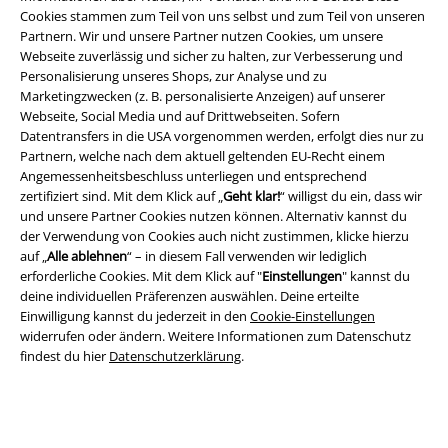
Cookies stammen zum Teil von uns selbst und zum Teil von unseren
Rechtliches
Partnern. Wir und unsere Partner nutzen Cookies, um unsere
Webseite zuverlässig und sicher zu halten, zur Verbesserung und
AGB
Personalisierung unseres Shops, zur Analyse und zu
Marketingzwecken (z. B. personalisierte Anzeigen) auf unserer
Impressum
Webseite, Social Media und auf Drittwebseiten. Sofern
Datentransfers in die USA vorgenommen werden, erfolgt dies nur zu
Datenschutz
Partnern, welche nach dem aktuell geltenden EU-Recht einem
Angemessenheitsbeschluss unterliegen und entsprechend
zertifiziert sind. Mit dem Klick auf „
Geht klar!
“ willigst du ein, dass wir
Entsorgung und Umweltschutz
und unsere Partner Cookies nutzen können. Alternativ kannst du
der Verwendung von Cookies auch nicht zustimmen, klicke hierzu
Konformitätserklärung
auf „
Alle ablehnen
“ – in diesem Fall verwenden wir lediglich
erforderliche Cookies. Mit dem Klick auf "
Einstellungen
" kannst du
Information zur Barrierefreiheit
deine individuellen Präferenzen auswählen. Deine erteilte
Einwilligung kannst du jederzeit in den
Cookie-Einstellungen
Cookie-Einstellungen
widerrufen oder ändern. Weitere Informationen zum Datenschutz
findest du hier
Datenschutzerklärung
.
Vertrag widerrufen
Alle Preise inkl. gesetzlicher Mehrwertsteuer, zzgl.
Versandkosten