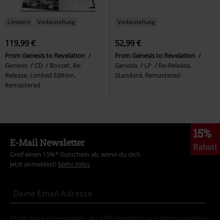
Limitiert
Vorbestellung
Vorbestellung
119,99 €
52,99 €
From Genesis to Revelation
From Genesis to Revelation
Genesis
CD
Boxset, Re-
Genesis
LP
Re-Release,
Release, Limited Edition,
Standard, Remastered
Remastered
15%
E-Mail Newsletter
Rabatt
Greif einen 15%* Gutschein ab, wenn du dich
jetzt anmeldest!
Mehr Infos
Ich bin damit einverstanden, den EMP-Newsletter zu erhalten und willige