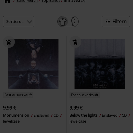
Band Merch
Top Bands
Enslaved (7)
Filtern
Fast ausverkauft
Fast ausverkauft
9,99 €
9,99 €
Monumension
Enslaved
CD
Below the lights
Enslaved
CD
Jewelcase
Jewelcase