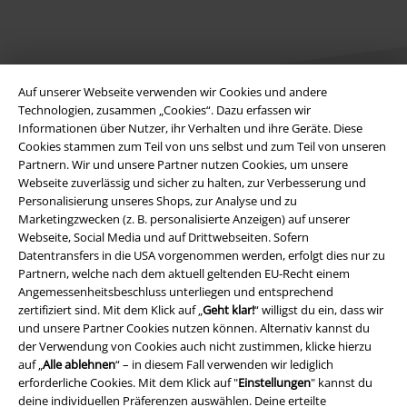
Auf unserer Webseite verwenden wir Cookies und andere
Technologien, zusammen „Cookies“. Dazu erfassen wir
Informationen über Nutzer, ihr Verhalten und ihre Geräte. Diese
Cookies stammen zum Teil von uns selbst und zum Teil von unseren
Rechtliches
Partnern. Wir und unsere Partner nutzen Cookies, um unsere
Webseite zuverlässig und sicher zu halten, zur Verbesserung und
AGB
Personalisierung unseres Shops, zur Analyse und zu
Marketingzwecken (z. B. personalisierte Anzeigen) auf unserer
Impressum
Webseite, Social Media und auf Drittwebseiten. Sofern
Datentransfers in die USA vorgenommen werden, erfolgt dies nur zu
Datenschutz
Partnern, welche nach dem aktuell geltenden EU-Recht einem
Angemessenheitsbeschluss unterliegen und entsprechend
Entsorgung und Umweltschutz
zertifiziert sind. Mit dem Klick auf „
Geht klar!
“ willigst du ein, dass wir
und unsere Partner Cookies nutzen können. Alternativ kannst du
der Verwendung von Cookies auch nicht zustimmen, klicke hierzu
Konformitätserklärung
auf „
Alle ablehnen
“ – in diesem Fall verwenden wir lediglich
erforderliche Cookies. Mit dem Klick auf "
Einstellungen
" kannst du
Information zur Barrierefreiheit
deine individuellen Präferenzen auswählen. Deine erteilte