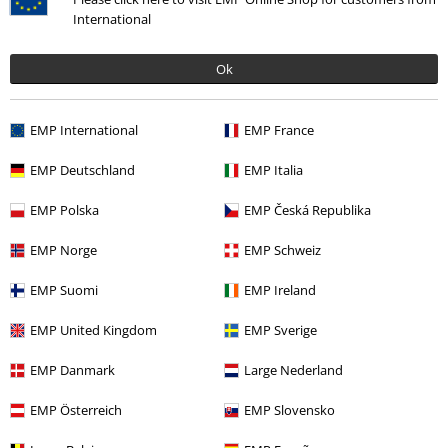
sind von der Aktion ausgeschlossen.
International
Ok
EMP International
EMP France
Unser Kundenservice ist für dich da
EMP Deutschland
EMP Italia
Ja, unser Kundenservice ist heute erreichbar bis 18:00 Uhr.
Mehr
Infos
EMP Polska
EMP Česká Republika
Chat starten
EMP Norge
EMP Schweiz
EMP Suomi
EMP Ireland
Kundenservice
EMP United Kingdom
EMP Sverige
FAQ / Hilfe
EMP Danmark
Large Nederland
Rückgaberichtlinien
EMP Österreich
EMP Slovensko