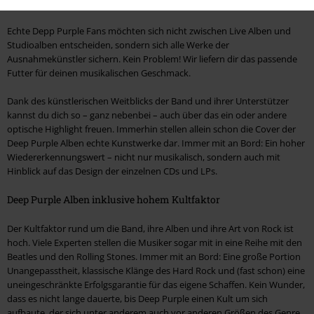
Deep Purple: Alle Alben für dein CD- und LP Regal
Echte Depp Purple Fans möchten sich nicht zwischen Live Alben und
Studioalben entscheiden, sondern sich alle Werke der
Ausnahmekünstler sichern. Kein Problem! Wir liefern dir das passende
Futter für deinen musikalischen Geschmack.
Dank des künstlerischen Weitblicks der Band und ihrer Unterstützer
kannst du dich so – ganz nebenbei – auch über das ein oder andere
optische Highlight freuen. Immerhin stellen allein schon die Cover der
Deep Purple Alben echte Kunstwerke dar. Immer mit an Bord: Ein hoher
Wiedererkennungswert – nicht nur musikalisch, sondern auch mit
Hinblick auf das Design der einzelnen CDs und LPs.
Deep Purple Alben inklusive hohem Kultfaktor
Der Kultfaktor rund um die Band, ihre Alben und ihre Art von Rock ist
hoch. Viele Experten stellen die Musiker sogar mit in eine Reihe mit den
Beatles und den Rolling Stones. Immer mit an Bord: Eine große Portion
Unangepasstheit, klassische Klänge des Hard Rock und (fast schon) eine
uneingeschränkte Erfolgsgarantie für das eigene Schaffen. Kein Wunder,
dass es nicht lange dauerte, bis Deep Purple einen Kult um sich
aufbaute, der sich unter anderem auch vor anderen Größen des Genre,