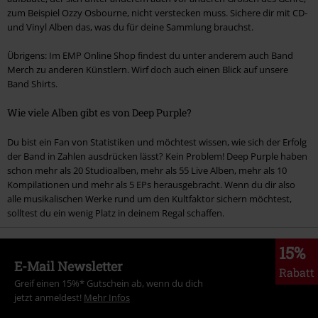
zum Beispiel Ozzy Osbourne, nicht verstecken muss. Sichere dir mit CD-
und Vinyl Alben das, was du für deine Sammlung brauchst.
Übrigens: Im EMP Online Shop findest du unter anderem auch Band
Merch zu anderen Künstlern. Wirf doch auch einen Blick auf unsere
Band Shirts.
Wie viele Alben gibt es von Deep Purple?
Du bist ein Fan von Statistiken und möchtest wissen, wie sich der Erfolg
der Band in Zahlen ausdrücken lässt? Kein Problem! Deep Purple haben
schon mehr als 20 Studioalben, mehr als 55 Live Alben, mehr als 10
Kompilationen und mehr als 5 EPs herausgebracht. Wenn du dir also
alle musikalischen Werke rund um den Kultfaktor sichern möchtest,
solltest du ein wenig Platz in deinem Regal schaffen.
15%
E-Mail Newsletter
Rabatt
Greif einen 15%* Gutschein ab, wenn du dich
jetzt anmeldest!
Mehr Infos