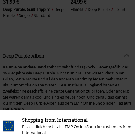
31,99 €
24,99 €
Deep Purple, Guilt Trippin'
Deep
Flames
Deep Purple
T-Shirt
Purple
Single
Standard
Deep Purple Alben
Kaum eine andere Band steht so sehr für das (Rock-) Lebensgefühl der
1970er Jahre wie Deep Purple. Nicht nur ihre Fans wissen, dass in Ian
Gillan, Steve Morse und all den anderen Bandmitgliedern mehr steckt,
als „nur“ Smoke on the Water. Die Künstler aus England haben es
zweifelsohne geschafft, eine ganze Generation zu prägen. Oder anders:
Sie waren damals cool und sind es heute noch. Und genau das kannst
du mit den Deep Purple Alben aus dem EMP Online Shop jeden Tag aufs
Neue feiern.
Shopping from International
Egal, ob du mit Whoosh! in den Tag
Please click here to visit EMP Online Shop for customers from
starten oder den Feierabend mit
International
Turning to crime einläuten möchtest: