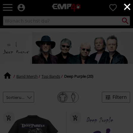
×
EMP
0
Merchandise
-
Packst
Katalog
suchen
Fanartikel
durchsuchen
Shop
für
Rock
&
Entertainment
Band Merch
Top Bands
Deep Purple (20)
Filtern