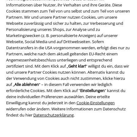
Informationen über Nutzer, ihr Verhalten und ihre Geräte. Diese
Cookies stammen zum Teil von uns selbst und zum Teil von unseren
Partnern. Wir und unsere Partner nutzen Cookies, um unsere
Webseite zuverlässig und sicher zu halten, zur Verbesserung und
Personalisierung unseres Shops, zur Analyse und zu
Rechtliches
Marketingzwecken (z. B. personalisierte Anzeigen) auf unserer
Webseite, Social Media und auf Drittwebseiten. Sofern
AGB
Datentransfers in die USA vorgenommen werden, erfolgt dies nur zu
Partnern, welche nach dem aktuell geltenden EU-Recht einem
Impressum
Angemessenheitsbeschluss unterliegen und entsprechend
zertifiziert sind. Mit dem Klick auf „
Geht klar!
“ willigst du ein, dass wir
und unsere Partner Cookies nutzen können. Alternativ kannst du
Datenschutz
der Verwendung von Cookies auch nicht zustimmen, klicke hierzu
auf „
Alle ablehnen
“ – in diesem Fall verwenden wir lediglich
Entsorgung und Umweltschutz
erforderliche Cookies. Mit dem Klick auf "
Einstellungen
" kannst du
deine individuellen Präferenzen auswählen. Deine erteilte
Konformitätserklärung
Einwilligung kannst du jederzeit in den
Cookie-Einstellungen
widerrufen oder ändern. Weitere Informationen zum Datenschutz
Information zur Barrierefreiheit
findest du hier
Datenschutzerklärung
.
Cookie-Einstellungen