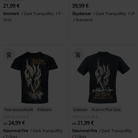
21,99 €
39,99 €
Moment
Dark Tranquillity
T-
Skydancer
Dark Tranquillity
LP
Shirt
Standard
Fast ausverkauft
Exklusiv
Exklusiv
Auch in Plus Size
UVP
ab
29,99 €
UVP
ab
24,99 €
24,99 €
21,99 €
ab
ab
Neuronal Fire
Dark Tranquillity
Neuronal Fire
Dark Tranquillity
T-Shirt
T-Shirt