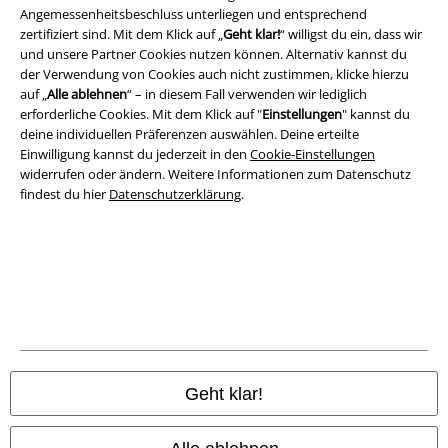
Angemessenheitsbeschluss unterliegen und entsprechend
Datenschutz
zertifiziert sind. Mit dem Klick auf „
Geht klar!
“ willigst du ein, dass wir
und unsere Partner Cookies nutzen können. Alternativ kannst du
Entsorgung und Umweltschutz
der Verwendung von Cookies auch nicht zustimmen, klicke hierzu
auf „
Alle ablehnen
“ – in diesem Fall verwenden wir lediglich
Konformitätserklärung
erforderliche Cookies. Mit dem Klick auf "
Einstellungen
" kannst du
deine individuellen Präferenzen auswählen. Deine erteilte
Information zur Barrierefreiheit
Einwilligung kannst du jederzeit in den
Cookie-Einstellungen
widerrufen oder ändern. Weitere Informationen zum Datenschutz
findest du hier
Datenschutzerklärung
.
Cookie-Einstellungen
Vertrag widerrufen
Alle Preise inkl. gesetzlicher Mehrwertsteuer, zzgl.
Versandkosten
© 1986-2026 E.M.P. Merchandising HGmbH
Geht klar!
EMP Online Shops