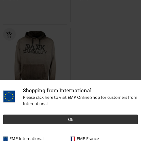
Shopping from International
-41%
Exklusiv
Please click here to visit EMP Online Shop for customers from
UVP
59,99 €
34,99 €
International
Not Nothing
Dark Tranquillity
Kapuzenpullover
Ok
EMP International
EMP France