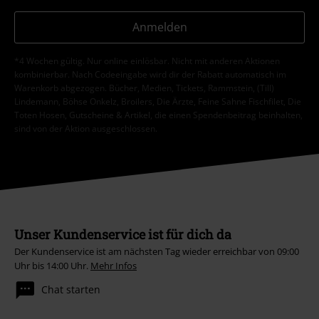
Anmelden
*4 Wochen gültig. Nur online einlösbar. Nicht mit anderen Aktionen
kombinierbar. Nach Codeeingabe wird dir der Rabatt automatisch im
Warenkorb abgezogen. Bücher, Medien, Tickets, Rammstein, (Till)
Lindemann, Böhse Onkelz, Broilers, Die Ärzte, Feine Sahne Fischfilet, Die
Toten Hosen, Gutscheine & Artikel, die einen Spendenbeitrag beinhalten,
sind von der Aktion ausgeschlossen.
Unser Kundenservice ist für dich da
Der Kundenservice ist am nächsten Tag wieder erreichbar von 09:00
Uhr bis 14:00 Uhr.
Mehr Infos
Chat starten