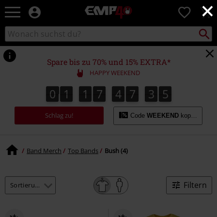
×
EMP
0
Merchandise
-
Packst
Katalog
suchen
Fanartikel
durchsuchen
Shop
für
Spare bis zu 70% und 15% EXTRA*
Rock
HAPPY WEEKEND
&
Entertainment
0
1
1
7
4
7
3
5
0
1
1
7
4
7
3
4
6
4
5
Schlag zu!
Code
WEEKEND
kopieren
Band Merch
Top Bands
Bush (4)
Filtern