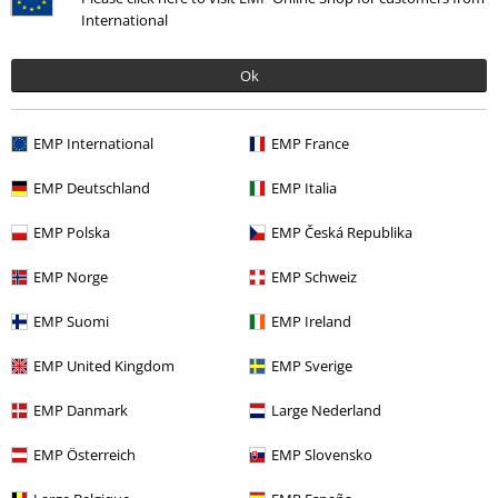
Artikel zurücksenden
International
Größentabelle
Ok
BSC Mitgliedschaft kündigen
Zahlungsarten
EMP International
EMP France
EMP Deutschland
EMP Italia
EMP Polska
EMP Česká Republika
Angebote für dich
EMP Norge
EMP Schweiz
Magazin
EMP Suomi
EMP Ireland
Gewinnspiele
EMP United Kingdom
EMP Sverige
EMP Gutscheine bestellen
EMP Danmark
Large Nederland
EMP Backstage Club
EMP Österreich
EMP Slovensko
Studentenrabatt