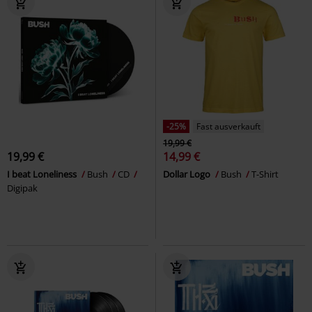
-25%
Fast ausverkauft
19,99 €
19,99 €
14,99 €
I beat Loneliness
Bush
CD
Dollar Logo
Bush
T-Shirt
Digipak