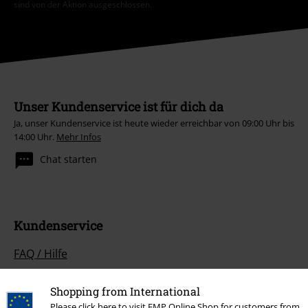
sind von der Aktion ausgeschlossen.
Unser Kundenservice ist für dich da
Ja, unser Kundenservice ist heute wieder erreichbar von 09:00 Uhr bis
14:00 Uhr.
Mehr Infos
Chat starten
Kundenservice
FAQ / Hilfe
Rückgaberichtlinien
Shopping from International
Please click here to visit EMP Online Shop for customers from