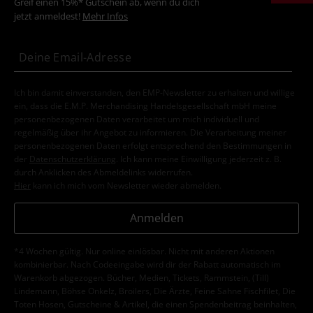
Greif einen 15%* Gutschein ab, wenn du dich
jetzt anmeldest!
Mehr Infos
Ich bin damit einverstanden, den EMP-Newsletter zu erhalten und willige
ein, dass die E.M.P. Merchandising Handelsgesellschaft mbH meine
personenbezogenen Daten verarbeitet um mich individuell und
regelmäßig über ihr Angebot zu informieren. Die Verarbeitung meiner
personenbezogenen Daten erfolgt entsprechend den Bestimmungen in
der
Datenschutzerklärung
. Ich kann meine Einwilligung jederzeit z. B.
durch Anklicken des Abmeldelinks widerrufen.
Hier
kann ich mich vom Newsletter wieder abmelden.
Anmelden
*4 Wochen gültig. Nur online einlösbar. Nicht mit anderen Aktionen
kombinierbar. Nach Codeeingabe wird dir der Rabatt automatisch im
Warenkorb abgezogen. Bücher, Medien, Tickets, Rammstein, (Till)
Lindemann, Böhse Onkelz, Broilers, Die Ärzte, Feine Sahne Fischfilet, Die
Toten Hosen, Gutscheine & Artikel, die einen Spendenbeitrag beinhalten,