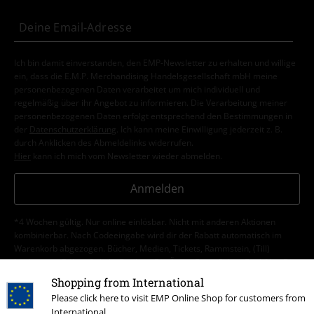
Ich bin damit einverstanden, den EMP-Newsletter zu erhalten und willige
ein, dass die E.M.P. Merchandising Handelsgesellschaft mbH meine
personenbezogenen Daten verarbeitet um mich individuell und
regelmäßig über ihr Angebot zu informieren. Die Verarbeitung meiner
personenbezogenen Daten erfolgt entsprechend den Bestimmungen in
der
Datenschutzerklärung
. Ich kann meine Einwilligung jederzeit z. B.
durch Anklicken des Abmeldelinks widerrufen.
Hier
kann ich mich vom Newsletter wieder abmelden.
Anmelden
*4 Wochen gültig. Nur online einlösbar. Nicht mit anderen Aktionen
kombinierbar. Nach Codeeingabe wird dir der Rabatt automatisch im
Warenkorb abgezogen. Bücher, Medien, Tickets, Rammstein, (Till)
Lindemann, Böhse Onkelz, Broilers, Die Ärzte, Feine Sahne Fischfilet, Die
Toten Hosen, Gutscheine & Artikel, die einen Spendenbeitrag beinhalten,
Shopping from International
sind von der Aktion ausgeschlossen.
Please click here to visit EMP Online Shop for customers from
International