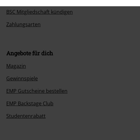
BSC Mitgliedschaft kündigen
Zahlungsarten
Angebote für dich
Magazin
Gewinnspiele
EMP Gutscheine bestellen
EMP Backstage Club
Studentenrabatt