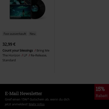
Fast ausverkauft
Neu
32,99 €
Count your blessings
Bring Me
The Horizon
LP
Re-Release,
Standard
15%
E-Mail Newsletter
Rabatt
Greif einen 15%* Gutschein ab, wenn du dich
jetzt anmeldest!
Mehr Infos