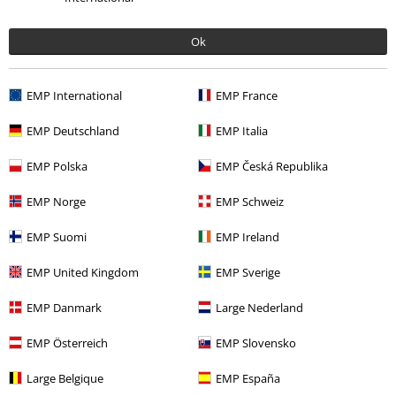
Ok
EMP International
EMP France
Unser Kundenservice ist für dich da
Ja, unser Kundenservice ist heute wieder erreichbar von 08:00 Uhr bis
EMP Deutschland
EMP Italia
18:00 Uhr.
Mehr Infos
EMP Polska
EMP Česká Republika
Chat starten
EMP Norge
EMP Schweiz
EMP Suomi
EMP Ireland
Kundenservice
EMP United Kingdom
EMP Sverige
FAQ / Hilfe
EMP Danmark
Large Nederland
Rückgaberichtlinien
EMP Österreich
EMP Slovensko
Artikel zurücksenden
Large Belgique
EMP España
Größentabelle