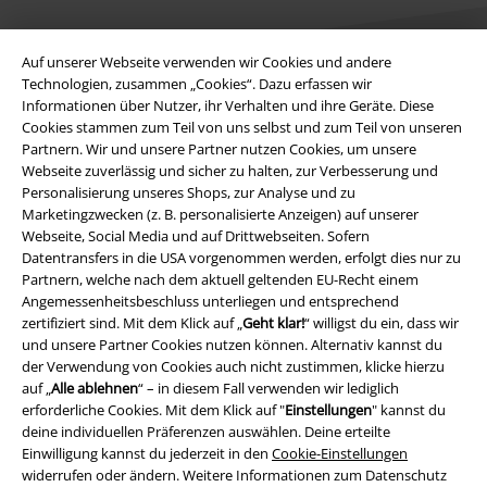
Auf unserer Webseite verwenden wir Cookies und andere
Technologien, zusammen „Cookies“. Dazu erfassen wir
Informationen über Nutzer, ihr Verhalten und ihre Geräte. Diese
Cookies stammen zum Teil von uns selbst und zum Teil von unseren
Rechtliches
Partnern. Wir und unsere Partner nutzen Cookies, um unsere
Webseite zuverlässig und sicher zu halten, zur Verbesserung und
AGB
Personalisierung unseres Shops, zur Analyse und zu
Marketingzwecken (z. B. personalisierte Anzeigen) auf unserer
Impressum
Webseite, Social Media und auf Drittwebseiten. Sofern
Datentransfers in die USA vorgenommen werden, erfolgt dies nur zu
Datenschutz
Partnern, welche nach dem aktuell geltenden EU-Recht einem
Angemessenheitsbeschluss unterliegen und entsprechend
Entsorgung und Umweltschutz
zertifiziert sind. Mit dem Klick auf „
Geht klar!
“ willigst du ein, dass wir
und unsere Partner Cookies nutzen können. Alternativ kannst du
der Verwendung von Cookies auch nicht zustimmen, klicke hierzu
Konformitätserklärung
auf „
Alle ablehnen
“ – in diesem Fall verwenden wir lediglich
erforderliche Cookies. Mit dem Klick auf "
Einstellungen
" kannst du
Information zur Barrierefreiheit
deine individuellen Präferenzen auswählen. Deine erteilte
Einwilligung kannst du jederzeit in den
Cookie-Einstellungen
Cookie-Einstellungen
widerrufen oder ändern. Weitere Informationen zum Datenschutz