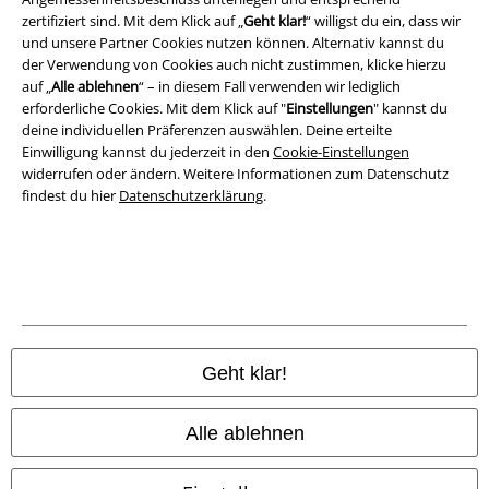
Entsorgung und Umweltschutz
zertifiziert sind. Mit dem Klick auf „
Geht klar!
“ willigst du ein, dass wir
und unsere Partner Cookies nutzen können. Alternativ kannst du
Konformitätserklärung
der Verwendung von Cookies auch nicht zustimmen, klicke hierzu
auf „
Alle ablehnen
“ – in diesem Fall verwenden wir lediglich
erforderliche Cookies. Mit dem Klick auf "
Einstellungen
" kannst du
Information zur Barrierefreiheit
deine individuellen Präferenzen auswählen. Deine erteilte
Einwilligung kannst du jederzeit in den
Cookie-Einstellungen
Cookie-Einstellungen
widerrufen oder ändern. Weitere Informationen zum Datenschutz
findest du hier
Datenschutzerklärung
.
Vertrag widerrufen
Alle Preise inkl. gesetzlicher Mehrwertsteuer, zzgl.
Versandkosten
© 1986-2026 E.M.P. Merchandising HGmbH
Geht klar!
EMP Online Shops
Alle ablehnen
EMP International