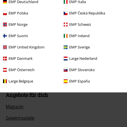
Kundenservice
EMP Deutschland
EMP Italia
FAQ / Hilfe
EMP Polska
EMP Česká Republika
Rückgaberichtlinien
EMP Norge
EMP Schweiz
Artikel zurücksenden
EMP Suomi
EMP Ireland
Größentabelle
EMP United Kingdom
EMP Sverige
BSC Mitgliedschaft kündigen
EMP Danmark
Large Nederland
Zahlungsarten
EMP Österreich
EMP Slovensko
Large Belgique
EMP España
Angebote für dich
Magazin
Gewinnspiele