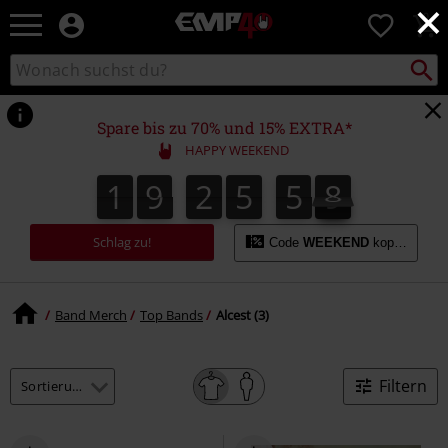
×
EMP
0
Merchandise
-
Packst
Katalog
suchen
Fanartikel
durchsuchen
Shop
für
Spare bis zu 70% und 15% EXTRA*
Rock
HAPPY WEEKEND
&
Entertainment
1
9
2
5
5
9
8
1
9
2
5
5
8
6
0
0
9
Schlag zu!
Code
WEEKEND
kopieren
Band Merch
Top Bands
Alcest (3)
Filtern