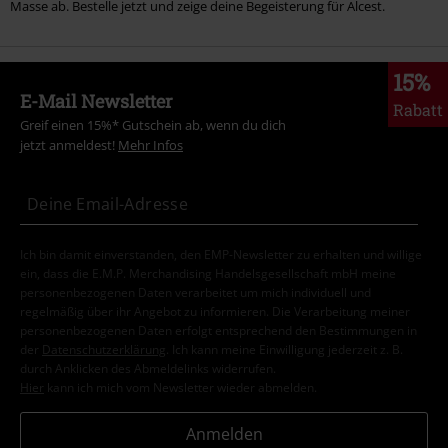
Masse ab. Bestelle jetzt und zeige deine Begeisterung für Alcest.
15%
E-Mail Newsletter
Rabatt
Greif einen 15%* Gutschein ab, wenn du dich
jetzt anmeldest!
Mehr Infos
Ich bin damit einverstanden, den EMP-Newsletter zu erhalten und willige
ein, dass die E.M.P. Merchandising Handelsgesellschaft mbH meine
personenbezogenen Daten verarbeitet um mich individuell und
regelmäßig über ihr Angebot zu informieren. Die Verarbeitung meiner
personenbezogenen Daten erfolgt entsprechend den Bestimmungen in
der
Datenschutzerklärung
. Ich kann meine Einwilligung jederzeit z. B.
durch Anklicken des Abmeldelinks widerrufen.
Hier
kann ich mich vom Newsletter wieder abmelden.
Anmelden