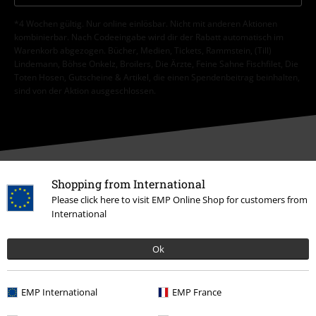
*4 Wochen gültig. Nur online einlösbar. Nicht mit anderen Aktionen
kombinierbar. Nach Codeeingabe wird dir der Rabatt automatisch im
Warenkorb abgezogen. Bücher, Medien, Tickets, Rammstein, (Till)
Lindemann, Böhse Onkelz, Broilers, Die Ärzte, Feine Sahne Fischfilet, Die
Toten Hosen, Gutscheine & Artikel, die einen Spendenbeitrag beinhalten,
sind von der Aktion ausgeschlossen.
Shopping from International
Unser Kundenservice ist für dich da
Please click here to visit EMP Online Shop for customers from
Der Kundenservice ist am nächsten Tag wieder erreichbar von 08:00
International
Uhr bis 18:00 Uhr.
Mehr Infos
Ok
Chat starten
EMP International
EMP France