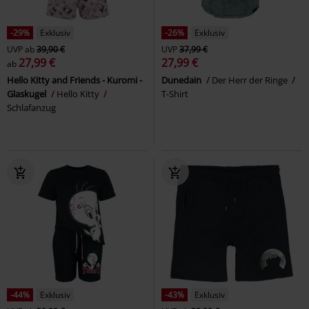
-29%
Exklusiv
-26%
Exklusiv
UVP
ab
39,90 €
UVP
37,99 €
27,99 €
27,99 €
ab
Hello Kitty and Friends - Kuromi -
Dunedain
Der Herr der Ringe
Glaskugel
Hello Kitty
T-Shirt
Schlafanzug
-44%
Exklusiv
-43%
Exklusiv