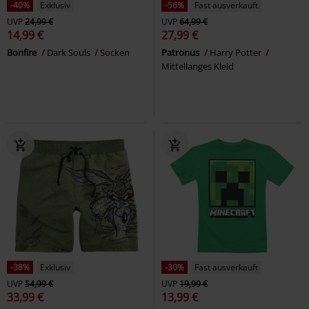
-40%
Exklusiv
-56%
Fast ausverkauft
UVP
24,99 €
UVP
64,99 €
14,99 €
27,99 €
Bonfire
Dark Souls
Socken
Patronus
Harry Potter
Mittellanges Kleid
-38%
Exklusiv
-30%
Fast ausverkauft
UVP
54,99 €
UVP
19,99 €
33,99 €
13,99 €