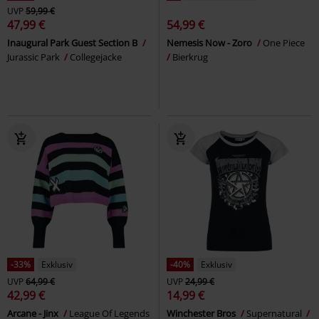
UVP
59,99 €
47,99 €
54,99 €
Inaugural Park Guest Section B
Nemesis Now - Zoro
One Piece
Jurassic Park
Collegejacke
Bierkrug
-33%
Exklusiv
-40%
Exklusiv
UVP
64,99 €
UVP
24,99 €
42,99 €
14,99 €
Arcane - Jinx
League Of Legends
Winchester Bros
Supernatural