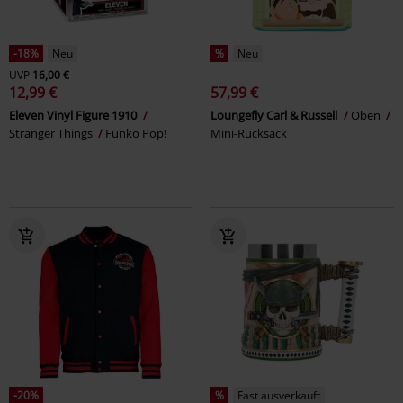
-18%
Neu
%
Neu
UVP
16,00 €
12,99 €
57,99 €
Eleven Vinyl Figure 1910
Loungefly Carl & Russell
Oben
Stranger Things
Funko Pop!
Mini-Rucksack
-20%
%
Fast ausverkauft