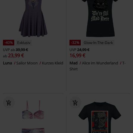
-40%
Exklusiv
-32%
Glow-In-The-Dark
UVP
ab
39,99 €
UVP
24,99 €
23,99 €
16,99 €
ab
Luna
Sailor Moon
Kurzes Kleid
Mad
Alice im Wunderland
T-
Shirt