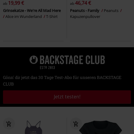
19,99 €
46,74 €
ab
ab
Grinsekatze - We're All Mad Here
Peanuts - Family
Peanuts
Alice im Wunderland
T-Shirt
Kapuzenpullover
Gönn' dir jetzt das 30 Tage Test-Abo für unseren BACKSTAGE
CLUB
Jetzt testen!