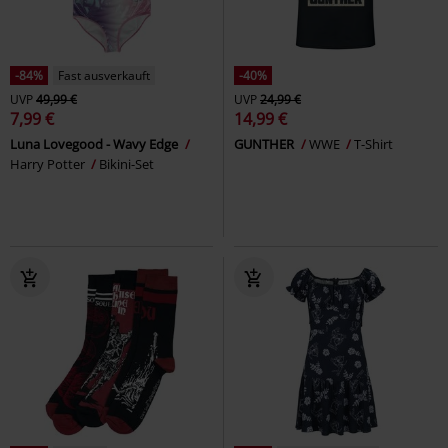
-84%
Fast ausverkauft
-40%
UVP
49,99 €
UVP
24,99 €
7,99 €
14,99 €
Luna Lovegood - Wavy Edge
GUNTHER
WWE
T-Shirt
Harry Potter
Bikini-Set