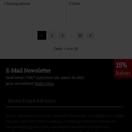
Strickpullover
T-Shirt
1
2
3
...
35
Seite 1 von 35
15%
E-Mail Newsletter
Rabatt
Greif einen 15%* Gutschein ab, wenn du dich
jetzt anmeldest!
Mehr Infos
Ich bin damit einverstanden, den EMP-Newsletter zu erhalten und willige
ein, dass die E.M.P. Merchandising Handelsgesellschaft mbH meine
personenbezogenen Daten verarbeitet um mich individuell und