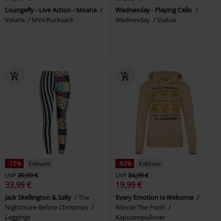
Loungefly - Live Action - Moana
Wednesday - Playing Cello
Vaiana
Mini-Rucksack
Wednesday
Statue
-15%
Exklusiv
-63%
Exklusiv
UVP
39,99 €
UVP
54,99 €
33,99 €
19,99 €
Jack Skellington & Sally
The
Every Emotion Is Welcome
Nightmare Before Christmas
Winnie The Pooh
Leggings
Kapuzenpullover