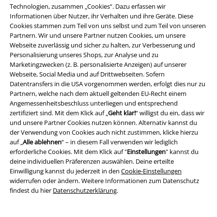
Technologien, zusammen „Cookies“. Dazu erfassen wir
Angebote für dich
Informationen über Nutzer, ihr Verhalten und ihre Geräte. Diese
Cookies stammen zum Teil von uns selbst und zum Teil von unseren
Magazin
Partnern. Wir und unsere Partner nutzen Cookies, um unsere
Webseite zuverlässig und sicher zu halten, zur Verbesserung und
Gewinnspiele
Personalisierung unseres Shops, zur Analyse und zu
Marketingzwecken (z. B. personalisierte Anzeigen) auf unserer
EMP Gutscheine bestellen
Webseite, Social Media und auf Drittwebseiten. Sofern
Datentransfers in die USA vorgenommen werden, erfolgt dies nur zu
EMP Backstage Club
Partnern, welche nach dem aktuell geltenden EU-Recht einem
Angemessenheitsbeschluss unterliegen und entsprechend
Studentenrabatt
zertifiziert sind. Mit dem Klick auf „
Geht klar!
“ willigst du ein, dass wir
und unsere Partner Cookies nutzen können. Alternativ kannst du
der Verwendung von Cookies auch nicht zustimmen, klicke hierzu
auf „
Alle ablehnen
“ – in diesem Fall verwenden wir lediglich
erforderliche Cookies. Mit dem Klick auf "
Einstellungen
" kannst du
Über EMP
deine individuellen Präferenzen auswählen. Deine erteilte
Einwilligung kannst du jederzeit in den
Cookie-Einstellungen
EMP Events
widerrufen oder ändern. Weitere Informationen zum Datenschutz
findest du hier
Datenschutzerklärung
.
Partnerprogramm
EMP Stores