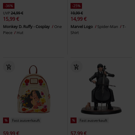
-36%
-25%
UVP
24,99 €
19,99 €
15,99 €
14,99 €
Monkey D. Ruffy - Cosplay
One
Marvel Logo
Spider-Man
T-
Piece
Hut
Shirt
%
Fast ausverkauft
%
Fast ausverkauft
59,99 €
57,99 €