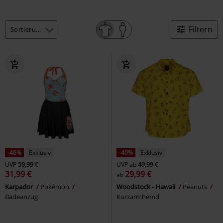
Filtern
-46%
Exklusiv
-40%
Exklusiv
UVP
59,99 €
UVP
ab
49,99 €
31,99 €
29,99 €
ab
Karpador
Pokémon
Woodstock - Hawaii
Peanuts
Badeanzug
Kurzarmhemd