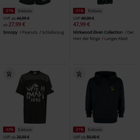
-37%
Exklusiv
-31%
Exklusiv
UVP
ab
44,99 €
UVP
69,99 €
27,99 €
47,99 €
ab
Snoopy
Peanuts
Schlafanzug
Mirkwood Elven Collection
Der
Herr der Ringe
Langes Kleid
-33%
Exklusiv
-21%
Exklusiv
UVP
ab
29,99 €
UVP
ab
59,90 €