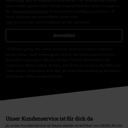
regelmäßig über ihr Angebot zu informieren. Die Verarbeitung meiner
personenbezogenen Daten erfolgt entsprechend den Bestimmungen in
der
Datenschutzerklärung
. Ich kann meine Einwilligung jederzeit z. B.
durch Anklicken des Abmeldelinks widerrufen.
Hier
kann ich mich vom Newsletter wieder abmelden.
Anmelden
*4 Wochen gültig. Nur online einlösbar. Nicht mit anderen Aktionen
kombinierbar. Nach Codeeingabe wird dir der Rabatt automatisch im
Warenkorb abgezogen. Bücher, Medien, Tickets, Rammstein, (Till)
Lindemann, Böhse Onkelz, Broilers, Die Ärzte, Feine Sahne Fischfilet, Die
Toten Hosen, Gutscheine & Artikel, die einen Spendenbeitrag beinhalten,
sind von der Aktion ausgeschlossen.
Unser Kundenservice ist für dich da
Ja, unser Kundenservice ist heute wieder erreichbar von 09:00 Uhr bis