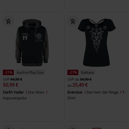
-21%
Auch in Plus Size
-27%
Exklusiv
UVP
64,99 €
UVP
ab
34,99 €
50,99 €
25,49 €
ab
Darth Vader
Star Wars
Evenstar
Der Herr der Ringe
T-
Kapuzenjacke
Shirt