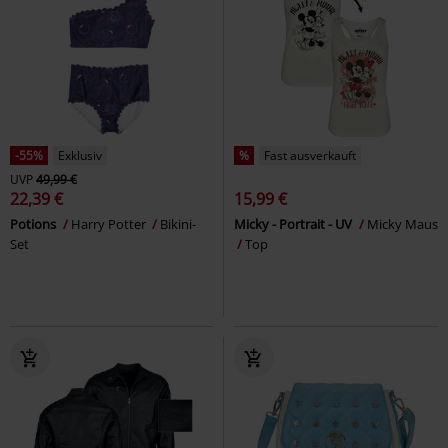
-55%
Exklusiv
%
Fast ausverkauft
UVP
49,99 €
22,39 €
15,99 €
Potions
Harry Potter
Bikini-
Micky - Portrait - UV
Micky Maus
Set
Top