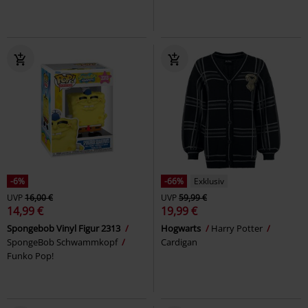
-6%
-66%
Exklusiv
UVP
16,00 €
UVP
59,99 €
14,99 €
19,99 €
Spongebob Vinyl Figur 2313
Hogwarts
Harry Potter
SpongeBob Schwammkopf
Cardigan
Funko Pop!