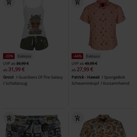
-20%
Exklusiv
-44%
Exklusiv
UVP
ab
39,99 €
UVP
ab
49,99 €
31,99 €
27,99 €
ab
ab
Groot
Guardians Of The Galaxy
Patrick - Hawaii
SpongeBob
Schlafanzug
Schwammkopf
Kurzarmhemd