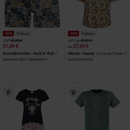
-35%
Exklusiv
-44%
Exklusiv
UVP
49,90 €
UVP
ab
49,99 €
31,99 €
27,99 €
ab
Krümelmonster - Rock N' Roll
Allover - Hawaii
Looney Tunes
Sesamstraße
Badeshort
Kurzarmhemd