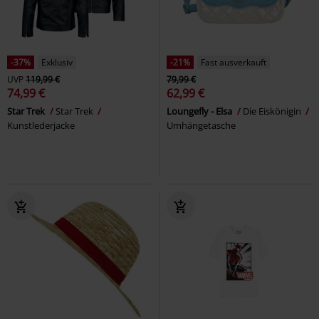
-37%
Exklusiv
-21%
Fast ausverkauft
UVP
119,99 €
79,99 €
74,99 €
62,99 €
Star Trek
Star Trek
Loungefly - Elsa
Die Eiskönigin
Kunstlederjacke
Umhängetasche