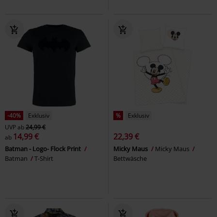
-40%
Exklusiv
%
Exklusiv
UVP
ab
24,99 €
14,99 €
22,39 €
ab
Batman - Logo- Flock Print
Micky Maus
Micky Maus
Batman
T-Shirt
Bettwäsche