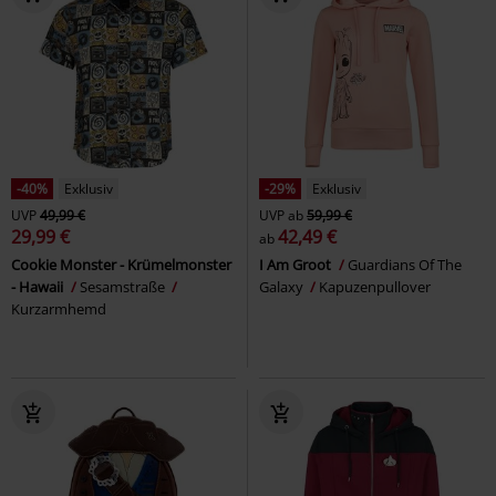
-40%
Exklusiv
-29%
Exklusiv
UVP
49,99 €
UVP
ab
59,99 €
29,99 €
42,49 €
ab
Cookie Monster - Krümelmonster
I Am Groot
Guardians Of The
- Hawaii
Sesamstraße
Galaxy
Kapuzenpullover
Kurzarmhemd