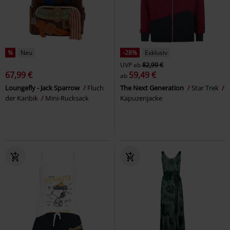
%
Neu
-28%
Exklusiv
UVP
ab
82,99 €
67,99 €
59,49 €
ab
Loungefly - Jack Sparrow
Fluch
The Next Generation
Star Trek
der Karibik
Mini-Rucksack
Kapuzenjacke