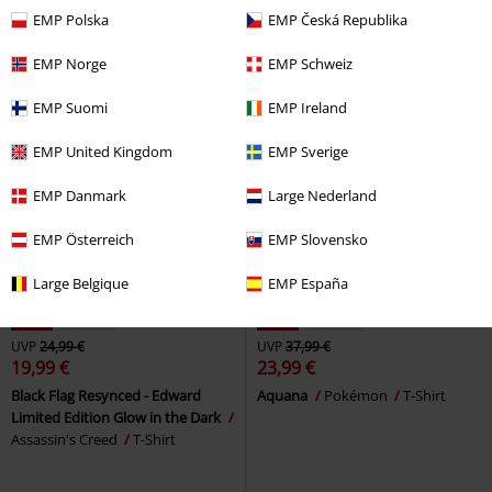
EMP Polska
EMP Česká Republika
EMP Norge
EMP Schweiz
EMP Suomi
EMP Ireland
EMP United Kingdom
EMP Sverige
EMP Danmark
Large Nederland
EMP Österreich
EMP Slovensko
Large Belgique
EMP España
-20%
Exklusiv
-36%
Exklusiv
UVP
24,99 €
UVP
37,99 €
19,99 €
23,99 €
Black Flag Resynced - Edward
Aquana
Pokémon
T-Shirt
Limited Edition Glow in the Dark
Assassin's Creed
T-Shirt