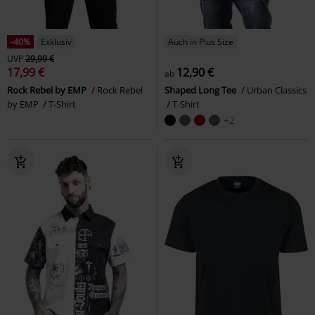
-40%
Exklusiv
Auch in Plus Size
UVP
29,99 €
17,99 €
12,90 €
ab
Rock Rebel by EMP
Rock Rebel
Shaped Long Tee
Urban Classics
by EMP
T-Shirt
T-Shirt
+2