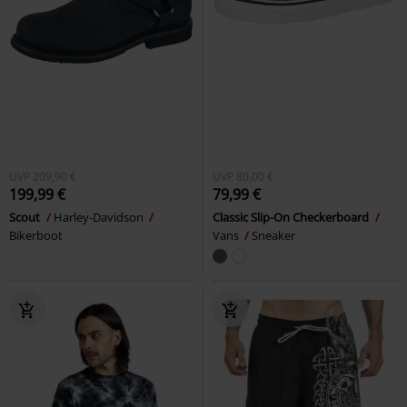
UVP
209,90 €
UVP
80,00 €
199,99 €
79,99 €
Scout
Harley-Davidson
Classic Slip-On Checkerboard
Bikerboot
Vans
Sneaker