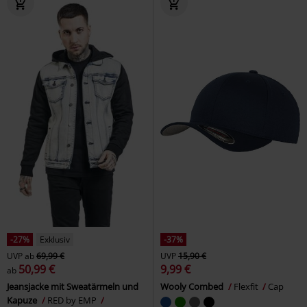
-27%
Exklusiv
-37%
UVP
ab
69,99 €
UVP
15,90 €
50,99 €
9,99 €
ab
Jeansjacke mit Sweatärmeln und
Wooly Combed
Flexfit
Cap
Kapuze
RED by EMP