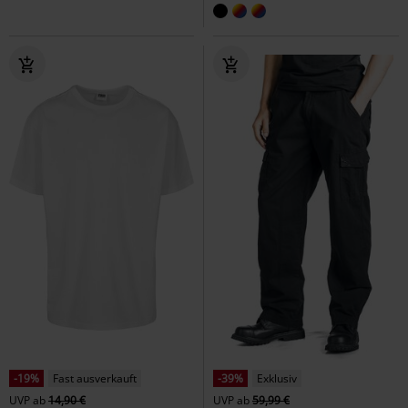
-19%
Fast ausverkauft
-39%
Exklusiv
UVP
ab
14,90 €
UVP
ab
59,99 €