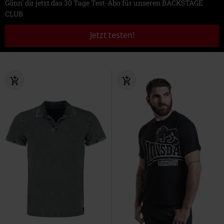
Gönn' dir jetzt das 30 Tage Test-Abo für unseren BACKSTAGE
CLUB
Jetzt testen!