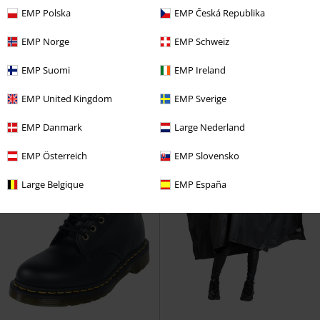
UVP
10,90 €
EMP Polska
EMP Česká Republika
9,90 €
7,99 €
Bandana 3-Pack
Urban Classics
Retro Trucker
Flexfit
Cap
EMP Norge
EMP Schweiz
Bandana
EMP Suomi
EMP Ireland
EMP United Kingdom
EMP Sverige
EMP Danmark
Large Nederland
EMP Österreich
EMP Slovensko
Large Belgique
EMP España