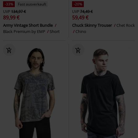
-33%
Fast ausverkauft
-20%
UVP
134,97 €
UVP
74,49 €
89,99 €
59,49 €
Army Vintage Short Bundle
Chuck Skinny Trouser
Chet Rock
Black Premium by EMP
Short
Chino