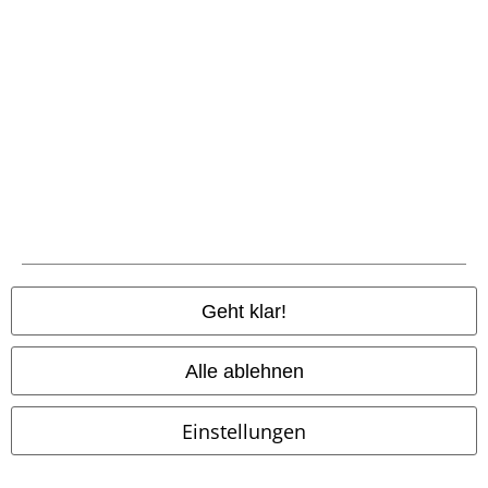
-46%
Fast ausverkauft
-42%
Fast ausverkauft
UVP
75,00 €
UVP
140,00 €
39,99 €
79,99 €
Division Short
Alpha Industries
1460 Rain
Dr. Martens
Short
Bikerboot
Geht klar!
Alle ablehnen
Einstellungen