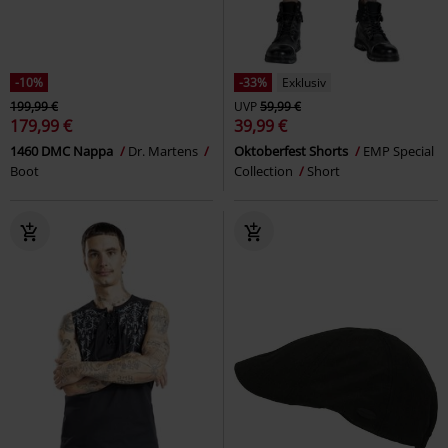
-10%
-33%
Exklusiv
199,99 €
UVP
59,99 €
179,99 €
39,99 €
1460 DMC Nappa
Dr. Martens
Oktoberfest Shorts
EMP Special
Boot
Collection
Short