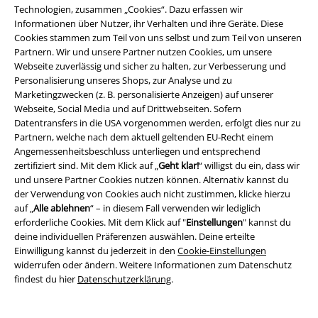
Technologien, zusammen „Cookies“. Dazu erfassen wir
Informationen über Nutzer, ihr Verhalten und ihre Geräte. Diese
Cookies stammen zum Teil von uns selbst und zum Teil von unseren
-19%
%
Partnern. Wir und unsere Partner nutzen Cookies, um unsere
UVP
9,90 €
Webseite zuverlässig und sicher zu halten, zur Verbesserung und
7,99 €
43,99 €
Personalisierung unseres Shops, zur Analyse und zu
Basic Tee
Urban Classics
T-
DMWU Athletic Shorts
Unfair
Marketingzwecken (z. B. personalisierte Anzeigen) auf unserer
Shirt
Athletics
Short
Webseite, Social Media und auf Drittwebseiten. Sofern
+2
Datentransfers in die USA vorgenommen werden, erfolgt dies nur zu
Partnern, welche nach dem aktuell geltenden EU-Recht einem
Angemessenheitsbeschluss unterliegen und entsprechend
zertifiziert sind. Mit dem Klick auf „
Geht klar!
“ willigst du ein, dass wir
und unsere Partner Cookies nutzen können. Alternativ kannst du
der Verwendung von Cookies auch nicht zustimmen, klicke hierzu
auf „
Alle ablehnen
“ – in diesem Fall verwenden wir lediglich
erforderliche Cookies. Mit dem Klick auf "
Einstellungen
" kannst du
deine individuellen Präferenzen auswählen. Deine erteilte
Einwilligung kannst du jederzeit in den
Cookie-Einstellungen
widerrufen oder ändern. Weitere Informationen zum Datenschutz
findest du hier
Datenschutzerklärung
.