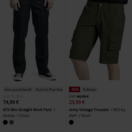
Fast ausverkauft
Auch in Plus Size
-46%
Exklusiv
UVP
75,00 €
UVP
44,99 €
74,99 €
23,99 €
873 Slim Straight Work Pant
Army Vintage Trousers
RED by
Dickies
Chino
EMP
Short