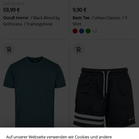
UVP
69,99 €
59,99 €
9,90 €
Occult Horror
Black Blood by
Basic Tee
Urban Classics
T-
Gothicana
Trainingshose
Shirt
+2
Auf unserer Webseite verwenden wir Cookies und andere