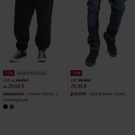
-15%
Auch in Plus Size
-25%
UVP
ab
34,90 €
UVP
39,99 €
29,66 €
29,99 €
ab
Sweatpants
Urban Classics
JJIGLENN
Jack & Jones
Jeans
Trainingshose