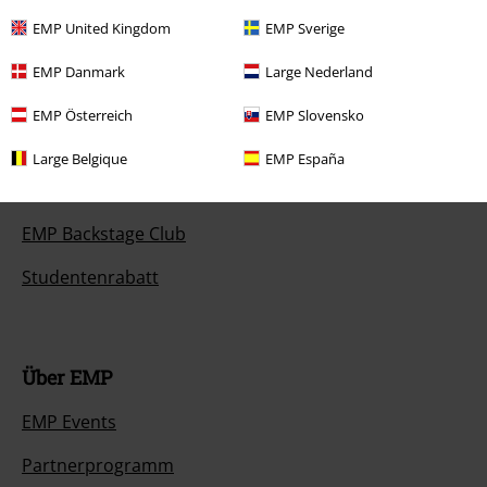
EMP United Kingdom
EMP Sverige
Angebote für dich
EMP Danmark
Large Nederland
Magazin
EMP Österreich
EMP Slovensko
Gewinnspiele
Large Belgique
EMP España
EMP Gutscheine bestellen
EMP Backstage Club
Studentenrabatt
Über EMP
EMP Events
Partnerprogramm