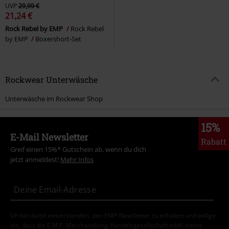
UVP
29,99 €
21,24 €
Rock Rebel by EMP
Rock Rebel
by EMP
Boxershort-Set
Rockwear Unterwäsche
Unterwäsche im Rockwear Shop
15%
E-Mail Newsletter
Rabatt
Greif einen 15%* Gutschein ab, wenn du dich
jetzt anmeldest!
Mehr Infos
Ich bin damit einverstanden, den EMP-Newsletter zu erhalten und willige
ein, dass die E.M.P. Merchandising Handelsgesellschaft mbH meine