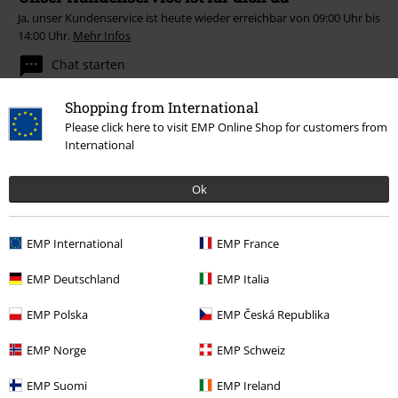
Ja, unser Kundenservice ist heute wieder erreichbar von 09:00 Uhr bis
14:00 Uhr.
Mehr Infos
Chat starten
Shopping from International
Please click here to visit EMP Online Shop for customers from
International
Kundenservice
FAQ / Hilfe
Ok
Rückgaberichtlinien
EMP International
EMP France
Artikel zurücksenden
EMP Deutschland
EMP Italia
Größentabelle
EMP Polska
EMP Česká Republika
BSC Mitgliedschaft kündigen
EMP Norge
EMP Schweiz
Zahlungsarten
EMP Suomi
EMP Ireland