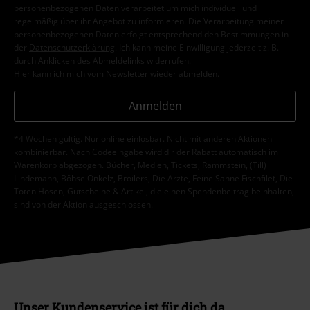
personenbezogenen Daten verarbeitet um mich individuell und
regelmäßig über ihr Angebot zu informieren. Die Verarbeitung meiner
personenbezogenen Daten erfolgt entsprechend den Bestimmungen in
der
Datenschutzerklärung
. Ich kann meine Einwilligung jederzeit z. B.
durch Anklicken des Abmeldelinks widerrufen.
Hier
kann ich mich vom Newsletter wieder abmelden.
Anmelden
*4 Wochen gültig. Nur online einlösbar. Nicht mit anderen Aktionen
kombinierbar. Nach Codeeingabe wird dir der Rabatt automatisch im
Warenkorb abgezogen. Bücher, Medien, Tickets, Rammstein, (Till)
Lindemann, Böhse Onkelz, Broilers, Die Ärzte, Feine Sahne Fischfilet, Die
Toten Hosen, Gutscheine & Artikel, die einen Spendenbeitrag beinhalten,
sind von der Aktion ausgeschlossen.
Unser Kundenservice ist für dich da