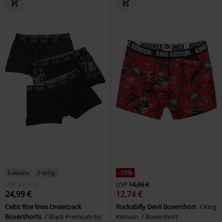
Exklusiv
3-teilig
-15%
UVP
29,99 €
UVP
14,99 €
24,99 €
12,74 €
Celtic fine lines Dreierpack
Rockabilly Devil Boxershort
King
Boxershorts
Black Premium by
Kerosin
Boxershort