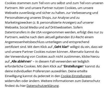
Rechtliches
Cookies stammen zum Teil von uns selbst und zum Teil von unseren
Partnern. Wir und unsere Partner nutzen Cookies, um unsere
AGB
Webseite zuverlässig und sicher zu halten, zur Verbesserung und
Personalisierung unseres Shops, zur Analyse und zu
Impressum
Marketingzwecken (z. B. personalisierte Anzeigen) auf unserer
Webseite, Social Media und auf Drittwebseiten. Sofern
Datentransfers in die USA vorgenommen werden, erfolgt dies nur zu
Datenschutz
Partnern, welche nach dem aktuell geltenden EU-Recht einem
Angemessenheitsbeschluss unterliegen und entsprechend
Entsorgung und Umweltschutz
zertifiziert sind. Mit dem Klick auf „
Geht klar!
“ willigst du ein, dass wir
und unsere Partner Cookies nutzen können. Alternativ kannst du
Konformitätserklärung
der Verwendung von Cookies auch nicht zustimmen, klicke hierzu
auf „
Alle ablehnen
“ – in diesem Fall verwenden wir lediglich
Information zur Barrierefreiheit
erforderliche Cookies. Mit dem Klick auf "
Einstellungen
" kannst du
deine individuellen Präferenzen auswählen. Deine erteilte
Einwilligung kannst du jederzeit in den
Cookie-Einstellungen
Cookie-Einstellungen
widerrufen oder ändern. Weitere Informationen zum Datenschutz
findest du hier
Datenschutzerklärung
.
Vertrag widerrufen
Alle Preise inkl. gesetzlicher Mehrwertsteuer, zzgl.
Versandkosten
© 1986-2026 E.M.P. Merchandising HGmbH